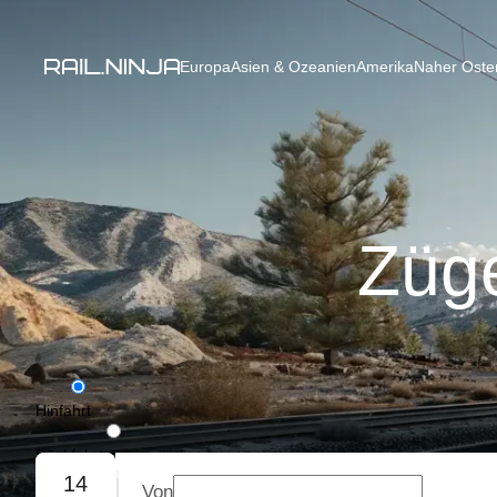
Europa
Asien & Ozeanien
Amerika
Naher Osten
Züg
Hinfahrt
Rückfahrt
14
Von