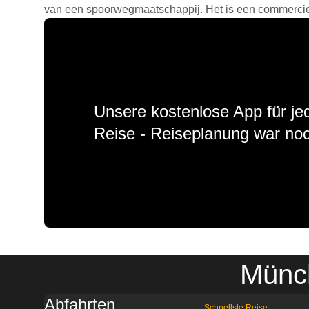
van een spoorwegmaatschappij. Het is een commercieel
Unsere kostenlose App für jed
Reise - Reiseplanung war noc
Münch
Abfahrten
Schnellste Reise