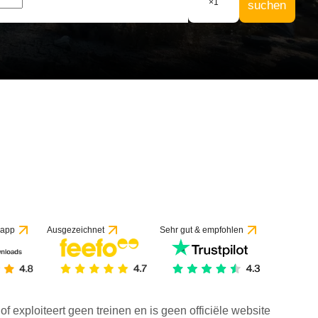
×
1
suchen
 app
Ausgezeichnet
Sehr gut & empfohlen
f exploiteert geen treinen en is geen officiële website