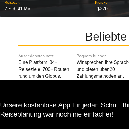
Reisezeit
Preis von
7 Std. 41 Min.
$270
Beliebt
Ausgedehntes netz
Bequem buchen
Eine Plattform, 34+
Wir sprechen Ihre Sprach
Reiseziele, 700+ Routen
und bieten über 20
rund um den Globus.
Zahlungsmethoden an.
Unsere kostenlose App für jeden Schritt Ih
Reiseplanung war noch nie einfacher!