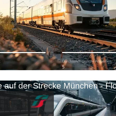
:
Durchschn. tägliche Abfahrten:
5
 auf der Strecke München - Fl