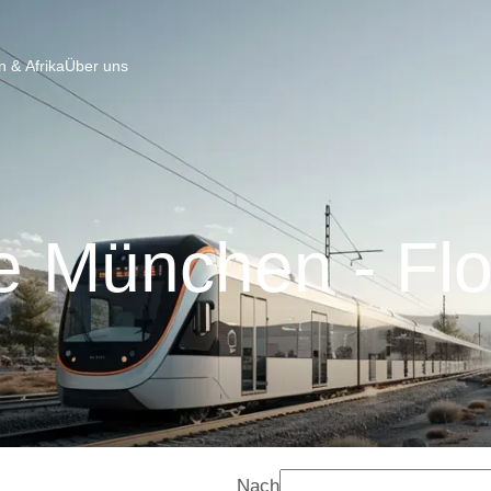
 & Afrika
Über uns
e München - Flo
Nach