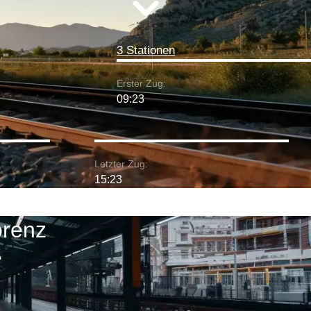
3 Stationen
Erster Zug:
09:23
Letzter Zug:
15:23
orenz