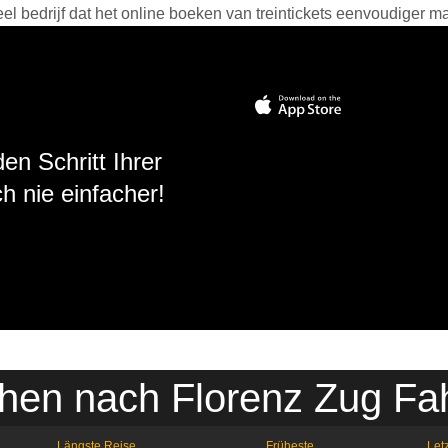
 bedrijf dat het online boeken van treintickets eenvoudiger ma
en Schritt Ihrer
h nie einfacher!
en nach Florenz Zug Fa
Längste Reise
Früheste
Letz