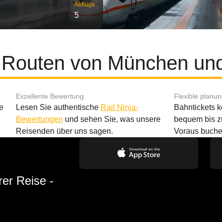
Abflüge
5
e Routen von München und
Exzellente Bewertung
Flexible planu
e
Lesen Sie authentische
Rail Ninja-
Bahntickets 
Bewertungen
und sehen Sie, was unsere
bequem bis z
Reisenden über uns sagen.
Voraus buche
rer Reise -