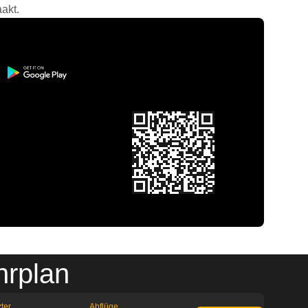
akt.
hrplan
ter
Abflüge