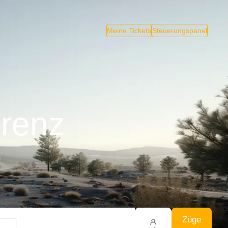
Meine Tickets
Steuerungspanel
renz
Züge