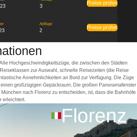
Preise prüfen
:23
3
ter
Abflüge
Preise prüfen
23
2
mationen
. Alle Hochgeschwindigkeitszüge, die zwischen den Städten
 Reiseklassen zur Auswahl, schnelle Reisezeiten (die Reise
fantastische Annehmlichkeiten an Bord zur Verfügung. Die Züge
nd einen großzügigen Gepäckraum. Die großen Panoramafenster
on München nach Florenz zu entscheiden, ist, dass die Bahnhöfe
erleichtert.
Florenz