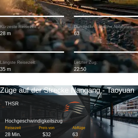
Kürzeste Reisezeit:
Durchschn. tägliche Abfahrten:
28 m
63
Längste Reisezeit:
Letzter Zug:
35 m
22:50
Züge auf der Strecke Nangang - Taoyuan
THSR
Hochgeschwindigkeitszug
Reisezeit
Preis von
Abflüge
28 Min.
$32
63