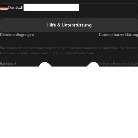
Deutsch
Züge von Lissabon nach Faro
Züge von Faro nach Lissabon
Hilfe & Unterstützung
Züge von Lissabon nach Coimbra
Dienstbedingungen
Datenschutzerklärung
Züge von Coimbra nach Lissabon
Rail.Ninja ist ein globaler, unabhängiger Online-Reservierungsservice für Zugtickets. Rail Ninja ist
Züge von Lissabon nach Braga
kein Eisenbahnunternehmen und besitzt oder betreibt keine Züge.
Rail Ninja ®
All Rights Reserved © 2026
Züge von Braga nach Lissabon
Züge von Porto nach Coimbra
Züge von Coimbra nach Porto
Züge von Barcelona nach Madrid
Züge von Madrid nach Barcelona
Züge von Barcelona nach Valencia
Züge von Valencia nach Barcelona