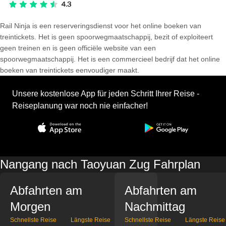
Rail Ninja is een reserveringsdienst voor het online boeken van
treintickets. Het is geen spoorwegmaatschappij, bezit of exploiteert
geen treinen en is geen officiële website van een
spoorwegmaatschappij. Het is een commercieel bedrijf dat het online
boeken van treintickets eenvoudiger maakt.
Unsere kostenlose App für jeden Schritt Ihrer Reise -
Reiseplanung war noch nie einfacher!
Nangang nach Taoyuan Zug Fahrplan
Abfahrten am
Abfahrten am
Morgen
Nachmittag
Schnellste Reise
Längste Reise
Schnellste Reise
Längste Reise