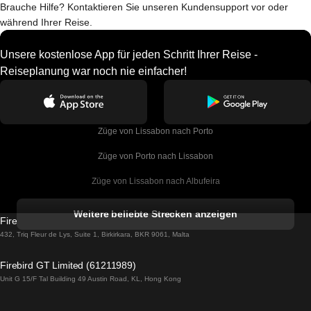
Brauche Hilfe? Kontaktieren Sie unseren Kundensupport vor oder
während Ihrer Reise.
Unsere kostenlose App für jeden Schritt Ihrer Reise -
Reiseplanung war noch nie einfacher!
Züge von Lissabon nach Porto
Züge von Porto nach Lissabon
Züge von Lissabon nach Albufeira
Züge von Albufeira nach Lissabon
Weitere beliebte Strecken anzeigen
Firebird GT Limited (OC 1451)
Züge von Lissabon nach Lagos
432, Triq Fleur de Lys, Suite 1, Birkirkara, BKR 9061, Malta
Züge von Lagos nach Lissabon
Firebird GT Limited (61211989)
Unit G 15/F Tal Building 49 Austin Road, KL, Hong Kong
Züge von Lissabon nach Madrid
Züge von Madrid nach Lissabon