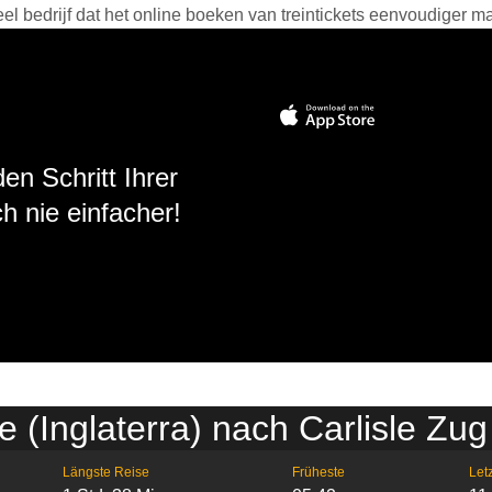
 bedrijf dat het online boeken van treintickets eenvoudiger ma
en Schritt Ihrer
h nie einfacher!
 (Inglaterra) nach Carlisle Zu
Längste Reise
Früheste
Letz