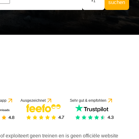
×
1
suchen
 app
Ausgezeichnet
Sehr gut & empfohlen
f exploiteert geen treinen en is geen officiële website