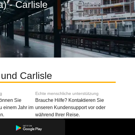
) - Carlisle
und Carlisle
ng
Echte menschliche unterstützung
können Sie
Brauche Hilfe? Kontaktieren Sie
u einem Jahr im
unseren Kundensupport vor oder
n.
während Ihrer Reise.