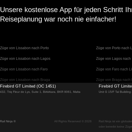
Unsere kostenlose App für jeden Schritt Ih
Reiseplanung war noch nie einfacher!
Züge von Lissabon nach Porto
Züge von Porto nach 
Züge von Lissabon nach Lagos
Züge von Lagos nach
Züge von Lissabon nach Faro
Züge von Faro nach L
Züge von Lissabon nach Braga
Züge von Braga nach 
Firebird GT Limited (OC 1451)
Firebird GT Limit
Züge von Barcelona nach Madrid
Züge von Madrid nach
432, Triq Fleur de Lys, Suite 1, Birkirkara, BKR 9061, Malta
Unit G 15/F Tal Buildin
Züge von Barcelona nach Paris
Züge von Paris nach 
Züge von Barcelona nach San Sebastian
Züge von San Sebasti
Rail Ninja ®
All Rights Reserved © 2026
Rail.Ninja ist ein globa
Züge von Madrid nach Sevilla
Züge von Sevilla nach
oder betreibt keine Züge