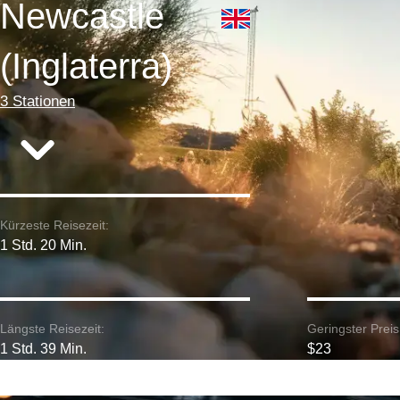
Newcastle
(Inglaterra)
3 Stationen
Kürzeste Reisezeit:
1 Std. 20 Min.
Längste Reisezeit:
Geringster Preis
1 Std. 39 Min.
$23