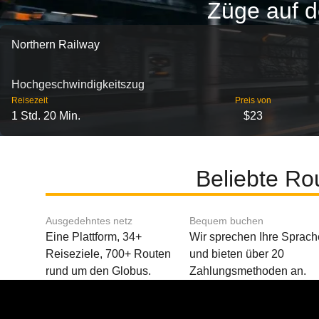
Züge auf de
Northern Railway
Hochgeschwindigkeitszug
Reisezeit
Preis von
1 Std. 20 Min.
$23
Beliebte Ro
Ausgedehntes netz
Bequem buchen
Eine Plattform, 34+
Wir sprechen Ihre Sprach
Reiseziele, 700+ Routen
und bieten über 20
rund um den Globus.
Zahlungsmethoden an.