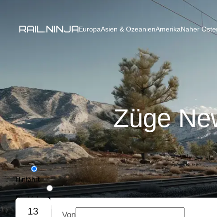
Europa
Asien & Ozeanien
Amerika
Naher Osten
Züge Newc
Hinfahrt
Rückfahrt
13
Von