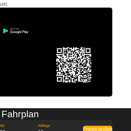
akt.
g Fahrplan
ter
Abflüge
Preise prüfen