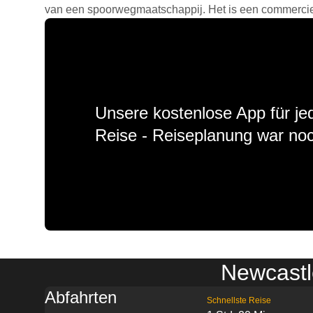
van een spoorwegmaatschappij. Het is een commercieel
Unsere kostenlose App für jed
Reise - Reiseplanung war noc
Newcastle
Abfahrten
Schnellste Reise