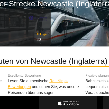
r Strecke Newcastle (Inglaterra
Abflüge
30
uten von Newcastle (Inglaterra) 
Exzellente Bewertung
Flexible planu
e
Lesen Sie authentische
Rail Ninja-
Bahntickets 
Bewertungen
und sehen Sie, was unsere
bequem bis z
Reisenden über uns sagen.
Voraus buche