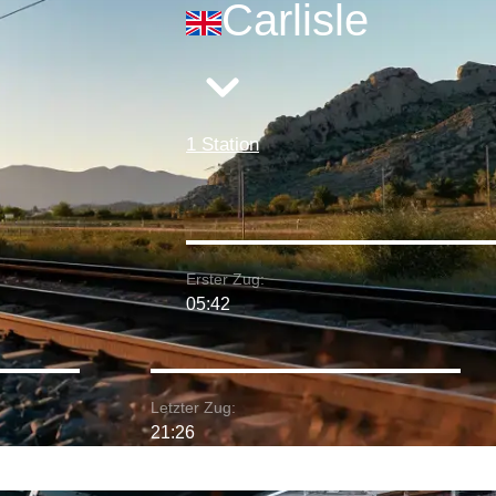
Carlisle
1 Station
Erster Zug:
05:42
Letzter Zug:
21:26