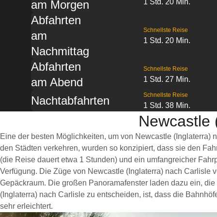
1 Std. 20 Min.
am Morgen
Abfahrten
Schnellste Reise
am
1 Std. 20 Min.
Nachmittag
Abfahrten
Schnellste Reise
1 Std. 27 Min.
am Abend
Schnellste Reise
Nachtabfahrten
1 Std. 38 Min.
Newcastle (
Eine der besten Möglichkeiten, um von Newcastle (Inglaterra) 
den Städten verkehren, wurden so konzipiert, dass sie den Fa
(die Reise dauert etwa 1 Stunden) und ein umfangreicher Fahrp
Verfügung. Die Züge von Newcastle (Inglaterra) nach Carlisle
Gepäckraum. Die großen Panoramafenster laden dazu ein, die s
(Inglaterra) nach Carlisle zu entscheiden, ist, dass die Bahnh
sehr erleichtert.