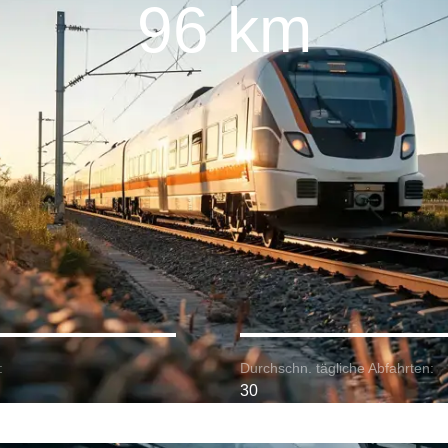
96 km
:
Durchschn. tägliche Abfahrten:
30