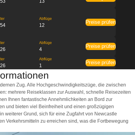
:53
13
ter
Abflüge
Preise prüfen
:54
12
ter
Abflüge
Preise prüfen
:26
4
ter
Abflüge
Preise prüfen
:26
1
nformationen
 modernen Zug. Alle Hochgeschwindigkeitszüge, die zwischen
igen: mehrere Reiseklassen zur Auswahl, schnelle Reisezeiten
ehen Ihnen fantastische Annehmlichkeiten an Bord zur
n und bieten viel Beinfreiheit und einen großzügigen
 weiterer Grund, sich für eine Zugfahrt von Newcastle
chen Verkehrsmitteln zu erreichen sind, was die Fortbewegung