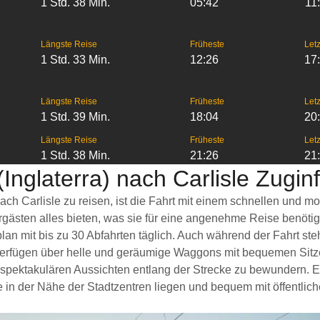
1 Std. 38 Min.
05:42
11
Längste Reise
Früheste
Letz
1 Std. 33 Min.
12:26
17
Längste Reise
Früheste
Letz
1 Std. 39 Min.
18:04
20
Längste Reise
Früheste
Letz
1 Std. 38 Min.
21:26
21
Inglaterra) nach Carlisle Zugi
nach Carlisle zu reisen, ist die Fahrt mit einem schnellen und
hrgästen alles bieten, was sie für eine angenehme Reise benöt
lan mit bis zu 30 Abfahrten täglich. Auch während der Fahrt st
 verfügen über helle und geräumige Waggons mit bequemen Sitze
pektakulären Aussichten entlang der Strecke zu bewundern. Ein
öfe in der Nähe der Stadtzentren liegen und bequem mit öffentli