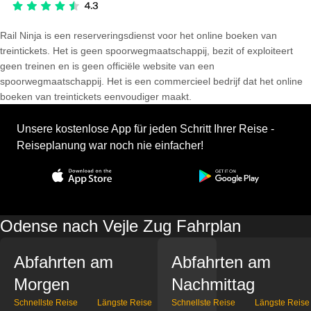
Rail Ninja is een reserveringsdienst voor het online boeken van
treintickets. Het is geen spoorwegmaatschappij, bezit of exploiteert
geen treinen en is geen officiële website van een
spoorwegmaatschappij. Het is een commercieel bedrijf dat het online
boeken van treintickets eenvoudiger maakt.
Unsere kostenlose App für jeden Schritt Ihrer Reise -
Reiseplanung war noch nie einfacher!
Odense nach Vejle Zug Fahrplan
Abfahrten am
Abfahrten am
Morgen
Nachmittag
Schnellste Reise
Längste Reise
Schnellste Reise
Längste Reise