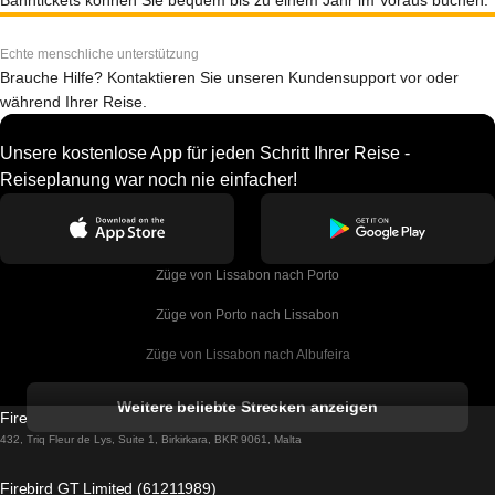
Bahntickets können Sie bequem bis zu einem Jahr im Voraus buchen.
Echte menschliche unterstützung
Brauche Hilfe? Kontaktieren Sie unseren Kundensupport vor oder
während Ihrer Reise.
Unsere kostenlose App für jeden Schritt Ihrer Reise -
Reiseplanung war noch nie einfacher!
Züge von Lissabon nach Porto
Züge von Porto nach Lissabon
Züge von Lissabon nach Albufeira
Züge von Albufeira nach Lissabon
Weitere beliebte Strecken anzeigen
Firebird GT Limited (OC 1451)
Züge von Lissabon nach Lagos
432, Triq Fleur de Lys, Suite 1, Birkirkara, BKR 9061, Malta
Züge von Lagos nach Lissabon
Firebird GT Limited (61211989)