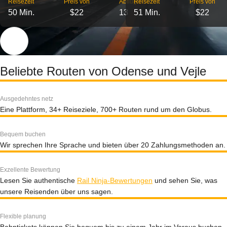
Reisezeit
Preis von
Abflüge
Reisezeit
Preis von
50 Min.
$22
13
51 Min.
$22
Beliebte Routen von Odense und Vejle
Ausgedehntes netz
Eine Plattform, 34+ Reiseziele, 700+ Routen rund um den Globus.
Bequem buchen
Wir sprechen Ihre Sprache und bieten über 20 Zahlungsmethoden an.
Exzellente Bewertung
Lesen Sie authentische
Rail Ninja-Bewertungen
und sehen Sie, was
unsere Reisenden über uns sagen.
Flexible planung