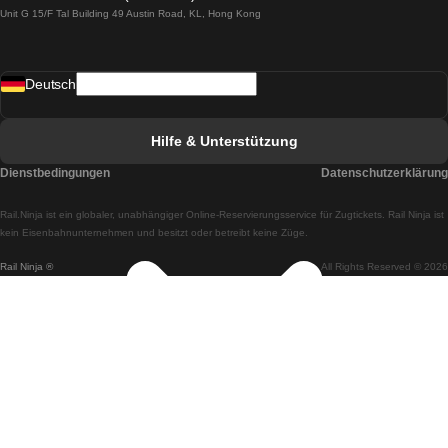
Unit G 15/F Tal Building 49 Austin Road, KL, Hong Kong
Züge von Lissabon nach Madrid
Züge von Madrid nach Lissabon
Deutsch
Züge von Lissabon nach Faro
Züge von Faro nach Lissabon
Hilfe & Unterstützung
Züge von Lissabon nach Coimbra
Dienstbedingungen
Datenschutzerklärung
Züge von Coimbra nach Lissabon
Rail.Ninja ist ein globaler, unabhängiger Online-Reservierungsservice für Zugtickets. Rail Ninja ist
Züge von Lissabon nach Braga
kein Eisenbahnunternehmen und besitzt oder betreibt keine Züge.
Rail Ninja ®
All Rights Reserved © 2026
Züge von Braga nach Lissabon
Züge von Porto nach Coimbra
Züge von Coimbra nach Porto
Züge von Barcelona nach Madrid
Züge von Madrid nach Barcelona