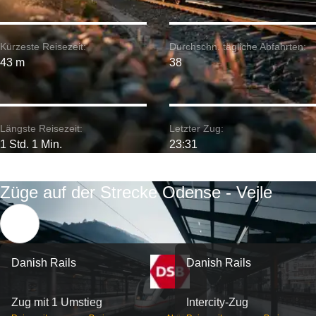
Kürzeste Reisezeit:
Durchschn. tägliche Abfahrten:
43 m
38
Längste Reisezeit:
Letzter Zug:
1 Std. 1 Min.
23:31
Züge auf der Strecke Odense - Vejle
Danish Rails
Danish Rails
Zug mit 1 Umstieg
Intercity-Zug