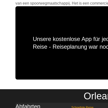
van een spoorwegmaatschappij. Het is een commercieel
Unsere kostenlose App für jed
Reise - Reiseplanung war noc
Orlea
Abfahrten
Schnellste Reise