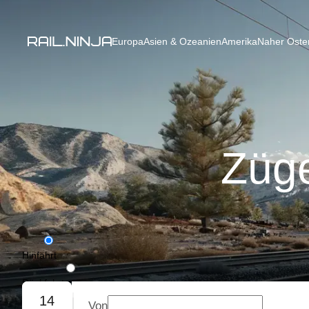
Europa
Asien & Ozeanien
Amerika
Naher Osten
Züge
Hinfahrt
Rückfahrt
14
Von