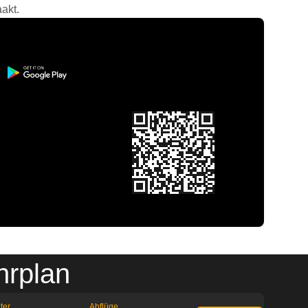
akt.
hrplan
ter
Abflüge