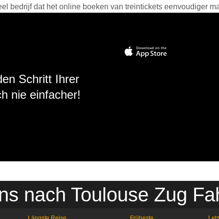
 bedrijf dat het online boeken van treintickets eenvoudiger ma
en Schritt Ihrer
h nie einfacher!
ns nach Toulouse Zug Fa
Längste Reise
Früheste
Letz