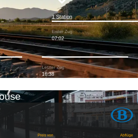
1 Station
Erster Zug:
07:02
Letzter Zug:
16:38
louse
Preis von
Abflüge