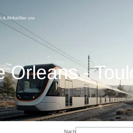
 & Afrika
Über uns
 Orleans - Tou
Nach