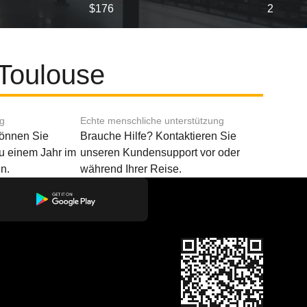
$176
2
 Toulouse
ng
Echte menschliche unterstützung
können Sie
Brauche Hilfe? Kontaktieren Sie
u einem Jahr im
unseren Kundensupport vor oder
n.
während Ihrer Reise.