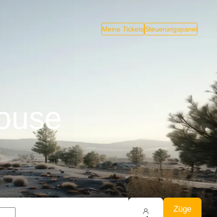
Meine Tickets
Steuerungspanel
louse
Züge