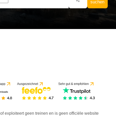
×
1
suchen
 app
Ausgezeichnet
Sehr gut & empfohlen
f exploiteert geen treinen en is geen officiële website