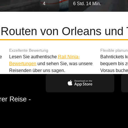
4
6 Std. 14 Min.
 Routen von Orleans und
Exzellente Bewertung
Flexible planu
e
Lesen Sie authentische
Rail Ninja-
Bahntickets 
Bewertungen
und sehen Sie, was unsere
bequem bis z
Reisenden über uns sagen.
Voraus buche
rer Reise -