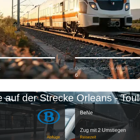
:
Durchschn. tägliche Abfahrten:
6
 auf der Strecke Orleans - Tou
BeNe
Zug mit 2 Umstiegen
Abflüge
Reisezeit