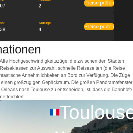
Preise prüfen
:07
2
ter
Abflüge
Preise prüfen
:38
4
mationen
. Alle Hochgeschwindigkeitszüge, die zwischen den Städten
 Reiseklassen zur Auswahl, schnelle Reisezeiten (die Reise
fantastische Annehmlichkeiten an Bord zur Verfügung. Die Züge
nd einen großzügigen Gepäckraum. Die großen Panoramafenster
n Orleans nach Toulouse zu entscheiden, ist, dass die Bahnhöfe
erleichtert.
Toulous