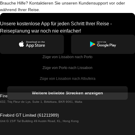
Brauche Hilfe? Kontaktieren Sie unseren Kundensupport vor oder
während Ihrer Reise.
Unsere kostenlose App für jeden Schritt Ihrer Reise -
Reiseplanung war noch nie einfacher!
Züge von Lissabon nach Porto
Züge von Porto nach Lissabon
Züge von Lissabon nach Albufeira
Züge von Albufeira nach Lissabon
Weitere beliebte Strecken anzeigen
Firebird GT Limited (OC 1451)
Züge von Lissabon nach Lagos
432, Triq Fleur de Lys, Suite 1, Birkirkara, BKR 9061, Malta
Züge von Lagos nach Lissabon
Firebird GT Limited (61211989)
Unit G 15/F Tal Building 49 Austin Road, KL, Hong Kong
Züge von Lissabon nach Madrid
Züge von Madrid nach Lissabon