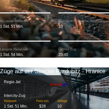
Kürzeste Reisezeit:
Durchschn. tägliche Abfahrten:
1 Std. 51 Min.
10
Längste Reisezeit:
Letzter Zug:
1 Std. 54 Min.
20:40
Züge auf der Strecke Pardubitz - Hranice
Regio Jet
Intercity-Zug
Reisezeit
Preis von
Abflüge
1 Std. 51 Min.
$28
10