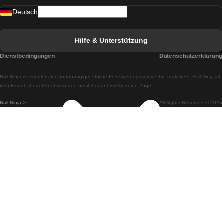
Deutsch
Züge von Lissabon nach Faro
Züge von Faro nach Lissabon
Hilfe & Unterstützung
Züge von Lissabon nach Coimbra
Dienstbedingungen
Datenschutzerklärung
Züge von Coimbra nach Lissabon
Rail.Ninja ist ein globaler, unabhängiger Online-Reservierungsservice für Zugtickets. Rail Ninja ist
Züge von Lissabon nach Braga
kein Eisenbahnunternehmen und besitzt oder betreibt keine Züge.
Rail Ninja ®
All Rights Reserved © 2026
Züge von Braga nach Lissabon
Züge von Porto nach Coimbra
Züge von Coimbra nach Porto
Züge von Barcelona nach Madrid
Züge von Madrid nach Barcelona
Züge von Barcelona nach Valencia
Züge von Valencia nach Barcelona