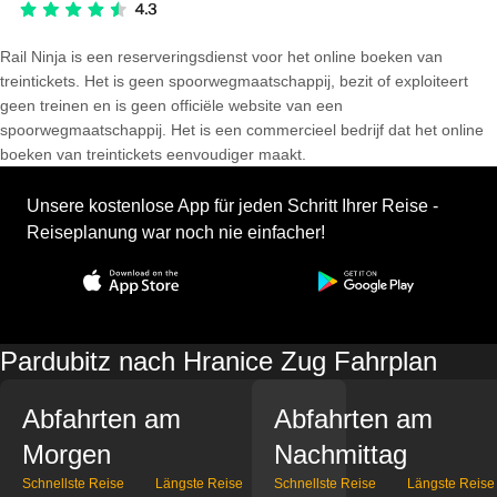
Rail Ninja is een reserveringsdienst voor het online boeken van
treintickets. Het is geen spoorwegmaatschappij, bezit of exploiteert
geen treinen en is geen officiële website van een
spoorwegmaatschappij. Het is een commercieel bedrijf dat het online
boeken van treintickets eenvoudiger maakt.
Unsere kostenlose App für jeden Schritt Ihrer Reise -
Reiseplanung war noch nie einfacher!
Pardubitz nach Hranice Zug Fahrplan
Abfahrten am
Abfahrten am
Morgen
Nachmittag
Schnellste Reise
Längste Reise
Schnellste Reise
Längste Reise