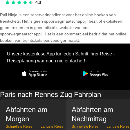
Rail Ninja is een reserveringsdienst voor het online boeken van
treintickets. Het is geen spoorwegmaatschappij, bezit of exploiteert
geen treinen en is geen officiële website van een
spoorwegmaatschappij. Het is een commercieel bedrijf dat het online
boeken van treintickets eenvoudiger maakt.
Unsere kostenlose App für jeden Schritt Ihrer Reise -
Reiseplanung war noch nie einfacher!
Paris nach Rennes Zug Fahrplan
Abfahrten am
Abfahrten am
Morgen
Nachmittag
Schnellste Reise
Längste Reise
Schnellste Reise
Längste Reise