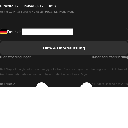
Züge von Lagos nach Lissabon
Firebird GT Limited (61211989)
Unit G 15/F Tal Building 49 Austin Road, KL, Hong Kong
Züge von Lissabon nach Madrid
Züge von Madrid nach Lissabon
Deutsch
Züge von Lissabon nach Faro
Züge von Faro nach Lissabon
Hilfe & Unterstützung
Züge von Lissabon nach Coimbra
Dienstbedingungen
Datenschutzerklärung
Züge von Coimbra nach Lissabon
Rail.Ninja ist ein globaler, unabhängiger Online-Reservierungsservice für Zugtickets. Rail Ninja ist
Züge von Lissabon nach Braga
kein Eisenbahnunternehmen und besitzt oder betreibt keine Züge.
Rail Ninja ®
All Rights Reserved © 2026
Züge von Braga nach Lissabon
Züge von Porto nach Coimbra
Züge von Coimbra nach Porto
Züge von Barcelona nach Madrid
Züge von Madrid nach Barcelona