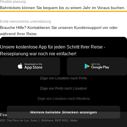
Flexible planung
Bahntickets können Sie bequem bis zu einem Jahr im Voraus buchen.
Echte menschliche unterstützung
Brauche Hilfe? Kontaktieren Sie unseren Kundensupport vor oder
während Ihrer Reise.
Unsere kostenlose App für jeden Schritt Ihrer Reise -
Reiseplanung war noch nie einfacher!
Züge von Lissabon nach Porto
Züge von Porto nach Lissabon
Züge von Lissabon nach Albufeira
Züge von Albufeira nach Lissabon
Weitere beliebte Strecken anzeigen
Firebird GT Limited (OC 1451)
Züge von Lissabon nach Lagos
432, Triq Fleur de Lys, Suite 1, Birkirkara, BKR 9061, Malta