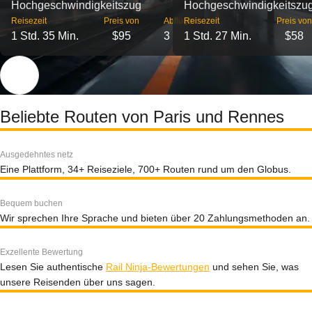
Hochgeschwindigkeitszug
Hochgeschwindigkeitszu
Reisezeit
Preis von
Abflüge
Reisezeit
Preis von
1 Std. 35 Min.
$95
3
1 Std. 27 Min.
$58
Beliebte Routen von Paris und Rennes
Ausgedehntes netz
Eine Plattform, 34+ Reiseziele, 700+ Routen rund um den Globus.
Bequem buchen
Wir sprechen Ihre Sprache und bieten über 20 Zahlungsmethoden an.
Exzellente Bewertung
Lesen Sie authentische
Rail Ninja-Bewertungen
und sehen Sie, was
unsere Reisenden über uns sagen.