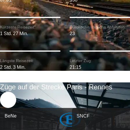
Kürzeste Reisezeit:
Durchschn. tägliche Abfahrten:
1 Std. 27 Min.
23
Längste Reisezeit:
Letzter Zug:
2 Std. 3 Min.
21:15
Züge auf der Strecke Paris - Rennes
BeNe
SNCF