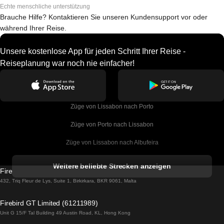
Echte menschliche unterstützung
Brauche Hilfe? Kontaktieren Sie unseren Kundensupport vor oder
während Ihrer Reise.
Unsere kostenlose App für jeden Schritt Ihrer Reise -
Reiseplanung war noch nie einfacher!
Züge von Lissabon nach Porto
Züge von Porto nach Lissabon
Züge von Lissabon nach Albufeira
Züge von Albufeira nach Lissabon
Weitere beliebte Strecken anzeigen
Firebird GT Limited (OC 1451)
Züge von Lissabon nach Lagos
432, Triq Fleur de Lys, Suite 1, Birkirkara, BKR 9061, Malta
Züge von Lagos nach Lissabon
Firebird GT Limited (61211989)
Unit G 15/F Tal Building 49 Austin Road, KL, Hong Kong
Züge von Lissabon nach Madrid