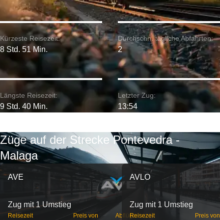
Kürzeste Reisezeit:
Durchschn. tägliche Abfahrten:
8 Std. 51 Min.
2
Längste Reisezeit:
Letzter Zug:
9 Std. 40 Min.
13:54
Züge auf der Strecke Pontevedra -
Malaga
AVE
AVLO
Zug mit 1 Umstieg
Zug mit 1 Umstieg
Reisezeit
Preis von
Abflüge
Reisezeit
Preis von