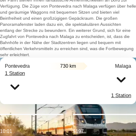
der Fahrt stehen Ihnen fantastische Annehmlichkeiten an Bord zur
Verfügung. Die Züge von Pontevedra nach Malaga verfügen über helle
und geräumige Waggons mit bequemen Sitzen und bieten viel
Beinfreiheit und einen großzügigen Gepäckraum. Die großen
Panoramafenster laden dazu ein, die spektakulären Aussichten
entlang der Strecke zu bewundern. Ein weiterer Grund, sich für eine
Zugfahrt von Pontevedra nach Malaga zu entscheiden, ist, dass die
Bahnhöfe in der Nähe der Stadtzentren liegen und bequem mit
öffentlichen Verkehrsmitteln zu erreichen sind, was die Fortbewegung
sehr erleichtert.
Pontevedra
730 km
Malaga
1 Station
1 Station
Erster Zug:
Geringster Preis:
10:01
$197