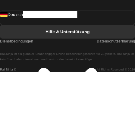
Züge von Madrid nach Lissabon
Deutsch
Züge von Lissabon nach Faro
Züge von Faro nach Lissabon
Hilfe & Unterstützung
Züge von Lissabon nach Coimbra
Dienstbedingungen
Datenschutzerklärung
Züge von Coimbra nach Lissabon
Rail.Ninja ist ein globaler, unabhängiger Online-Reservierungsservice für Zugtickets. Rail Ninja ist
Züge von Lissabon nach Braga
kein Eisenbahnunternehmen und besitzt oder betreibt keine Züge.
Rail Ninja ®
All Rights Reserved © 2026
Züge von Braga nach Lissabon
Züge von Porto nach Coimbra
Züge von Coimbra nach Porto
Züge von Barcelona nach Madrid
Züge von Madrid nach Barcelona
Züge von Barcelona nach Valencia