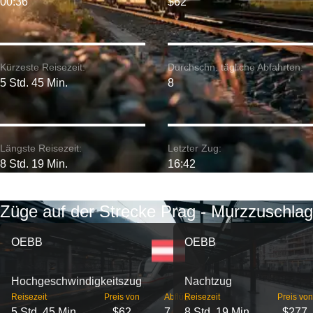
00:36
$62
Kürzeste Reisezeit:
Durchschn. tägliche Abfahrten:
5 Std. 45 Min.
8
Längste Reisezeit:
Letzter Zug:
8 Std. 19 Min.
16:42
Züge auf der Strecke Prag - Murzzuschlag
OEBB
OEBB
Hochgeschwindigkeitszug
Nachtzug
Reisezeit
Preis von
Abflüge
Reisezeit
Preis von
5 Std. 45 Min.
$62
7
8 Std. 19 Min.
$277