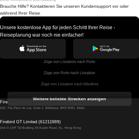
Brauche Hilfe? Kontaktieren Sie unseren Kundensupport vor oder
während Ihrer Reise.
Unsere kostenlose App für jeden Schritt Ihrer Reise -
Reiseplanung war noch nie einfacher!
Züge von Lissabon nach Porto
Züge von Porto nach Lissabon
Züge von Lissabon nach Albufeira
Züge von Albufeira nach Lissabon
Weitere beliebte Strecken anzeigen
Firebird GT Limited (OC 1451)
Züge von Lissabon nach Lagos
432, Triq Fleur de Lys, Suite 1, Birkirkara, BKR 9061, Malta
Züge von Lagos nach Lissabon
Firebird GT Limited (61211989)
Unit G 15/F Tal Building 49 Austin Road, KL, Hong Kong
Züge von Lissabon nach Madrid