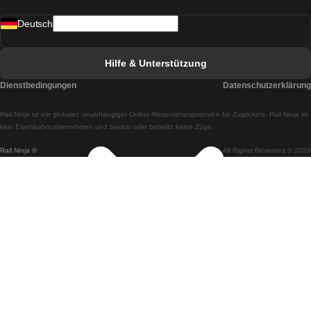
Züge von Madrid nach Lissabon
Deutsch
Züge von Lissabon nach Faro
Züge von Faro nach Lissabon
Hilfe & Unterstützung
Züge von Lissabon nach Coimbra
Dienstbedingungen
Datenschutzerklärung
Züge von Coimbra nach Lissabon
Rail.Ninja ist ein globaler, unabhängiger Online-Reservierungsservice für Zugtickets. Rail Ninja ist
Züge von Lissabon nach Braga
kein Eisenbahnunternehmen und besitzt oder betreibt keine Züge.
Rail Ninja ®
All Rights Reserved © 2026
Züge von Braga nach Lissabon
Züge von Porto nach Coimbra
Züge von Coimbra nach Porto
Züge von Barcelona nach Madrid
Züge von Madrid nach Barcelona
Züge von Barcelona nach Valencia
Züge von Valencia nach Barcelona