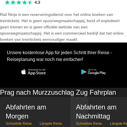
Rail Ninja is een reserveringsdienst voor het online boeken van
treintickets. Het is geen spoorwegmaatschappij, bezit of exploiteert
geen treinen en is geen officiële website van een
spoorwegmaatschappij. Het is een commercieel bedrijf dat het online
boeken van treintickets eenvoudiger maakt.
Unsere kostenlose App für jeden Schritt Ihrer Reise -
Reiseplanung war noch nie einfacher!
Prag nach Murzzuschlag Zug Fahrplan
Abfahrten am
Abfahrten am
Morgen
Nachmittag
Schnellste Reise
Längste Reise
Schnellste Reise
Längste R