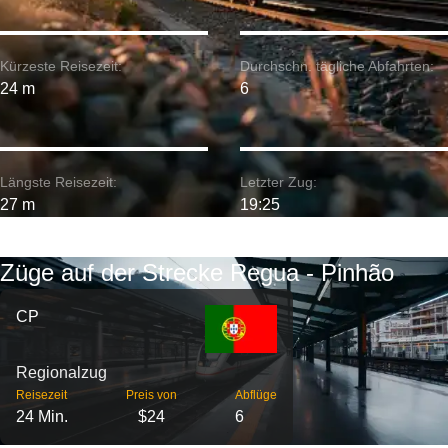
Kürzeste Reisezeit:
Durchschn. tägliche Abfahrten:
24 m
6
Längste Reisezeit:
Letzter Zug:
27 m
19:25
Züge auf der Strecke Regua - Pinhão
CP
Regionalzug
Reisezeit
Preis von
Abflüge
24 Min.
$24
6