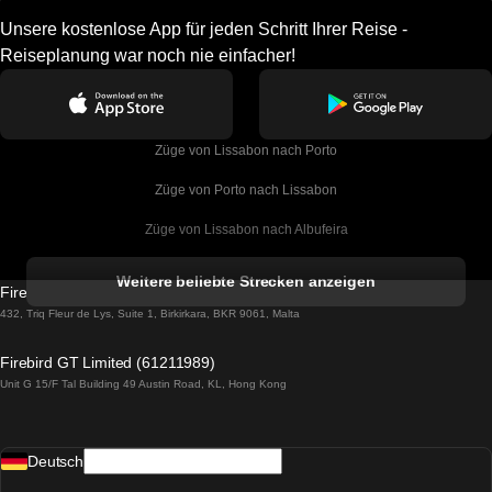
Unsere kostenlose App für jeden Schritt Ihrer Reise -
Reiseplanung war noch nie einfacher!
Züge von Lissabon nach Porto
Züge von Porto nach Lissabon
Züge von Lissabon nach Albufeira
Züge von Albufeira nach Lissabon
Weitere beliebte Strecken anzeigen
Firebird GT Limited (OC 1451)
Züge von Lissabon nach Lagos
432, Triq Fleur de Lys, Suite 1, Birkirkara, BKR 9061, Malta
Züge von Lagos nach Lissabon
Firebird GT Limited (61211989)
Unit G 15/F Tal Building 49 Austin Road, KL, Hong Kong
Züge von Lissabon nach Madrid
Züge von Madrid nach Lissabon
Deutsch
Züge von Lissabon nach Faro