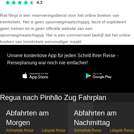
Rail Ninja is een reserveringsdienst voor het online boeken van
treintickets. Het is geen spoorwegmaatschappij, bezit of exploiteert
geen treinen en is geen officiële website van een
spoorwegmaatschappij. Het is een commercieel bedrijf dat het online
boeken van treintickets eenvoudiger maakt.
Unsere kostenlose App für jeden Schritt Ihrer Reise -
Reiseplanung war noch nie einfacher!
Regua nach Pinhão Zug Fahrplan
Abfahrten am
Abfahrten am
Morgen
Nachmittag
Schnellste Reise
Längste Reise
Schnellste Reise
Längste Reise