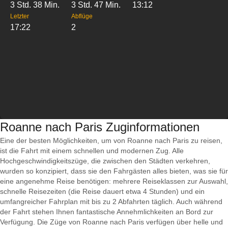
3 Std. 38 Min.
3 Std. 47 Min.
13:12
Letzter
Abflüge
17:22
2
Roanne nach Paris Zuginformationen
Eine der besten Möglichkeiten, um von Roanne nach Paris zu reisen,
ist die Fahrt mit einem schnellen und modernen Zug. Alle
Hochgeschwindigkeitszüge, die zwischen den Städten verkehren,
wurden so konzipiert, dass sie den Fahrgästen alles bieten, was sie für
eine angenehme Reise benötigen: mehrere Reiseklassen zur Auswahl,
schnelle Reisezeiten (die Reise dauert etwa 4 Stunden) und ein
umfangreicher Fahrplan mit bis zu 2 Abfahrten täglich. Auch während
der Fahrt stehen Ihnen fantastische Annehmlichkeiten an Bord zur
Verfügung. Die Züge von Roanne nach Paris verfügen über helle und