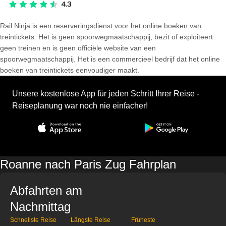
Rail Ninja is een reserveringsdienst voor het online boeken van
treintickets. Het is geen spoorwegmaatschappij, bezit of exploiteert
geen treinen en is geen officiële website van een
spoorwegmaatschappij. Het is een commercieel bedrijf dat het online
boeken van treintickets eenvoudiger maakt.
Unsere kostenlose App für jeden Schritt Ihrer Reise -
Reiseplanung war noch nie einfacher!
Roanne nach Paris Zug Fahrplan
Abfahrten am
Nachmittag
Schnellste Reise
Längste Reise
Früheste