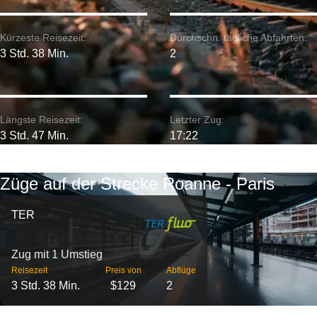
Kürzeste Reisezeit:
Durchschn. tägliche Abfahrten:
3 Std. 38 Min.
2
Längste Reisezeit:
Letzter Zug:
3 Std. 47 Min.
17:22
Züge auf der Strecke Roanne - Paris
TER
Zug mit 1 Umstieg
Reisezeit
Preis von
Abflüge
3 Std. 38 Min.
$129
2