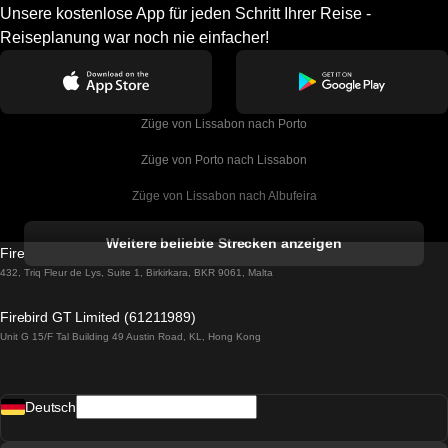
Unsere kostenlose App für jeden Schritt Ihrer Reise -
Reiseplanung war noch nie einfacher!
Züge von Lissabon nach Porto
Züge von Porto nach Lissabon
Züge von Lissabon nach Albufeira
Züge von Albufeira nach Lissabon
Weitere beliebte Strecken anzeigen
Firebird GT Limited (OC 1451)
Züge von Lissabon nach Lagos
432, Triq Fleur de Lys, Suite 1, Birkirkara, BKR 9061, Malta
Züge von Lagos nach Lissabon
Firebird GT Limited (61211989)
Unit G 15/F Tal Building 49 Austin Road, KL, Hong Kong
Züge von Lissabon nach Madrid
Züge von Madrid nach Lissabon
Deutsch
Züge von Lissabon nach Faro