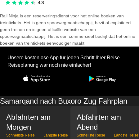
Rail Ninja is een reserveringsdienst voor het online boeken van
treintickets. Het is geen spoorwegmaatschappij, bezit of exploiteert
geen treinen en is geen officiële website van een
spoorwegmaatschappij. Het is een commercieel bedrijf dat het online
boeken van treintickets eenvoudiger maakt.
Unsere kostenlose App für jeden Schritt Ihrer Reise -
Reiseplanung war noch nie einfacher!
Samarqand nach Buxoro Zug Fahrplan
Abfahrten am
Abfahrten am
Morgen
Abend
Schnellste Reise
Längste Reise
Schnellste Reise
Längste Reise