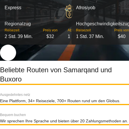
Express
Afrosiyob
Regionalzug
Hochgeschwindigkeitszu
Reisezeit
Preis von
Abflüge
Reisezeit
Preis von
2 Std. 39 Min.
$32
1
1 Std. 37 Min.
$40
Beliebte Routen von Samarqand und
Buxoro
Ausgedehntes netz
Eine Plattform, 34+ Reiseziele, 700+ Routen rund um den Globus.
Bequem buchen
Wir sprechen Ihre Sprache und bieten über 20 Zahlungsmethoden an.