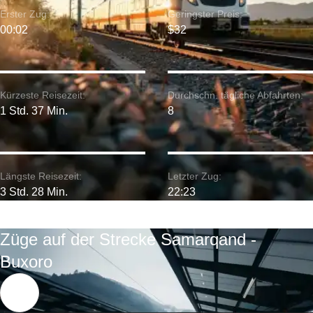
Erster Zug:
Geringster Preis:
00:02
$32
Kürzeste Reisezeit:
Durchschn. tägliche Abfahrten:
1 Std. 37 Min.
8
Längste Reisezeit:
Letzter Zug:
3 Std. 28 Min.
22:23
Züge auf der Strecke Samarqand -
Buxoro