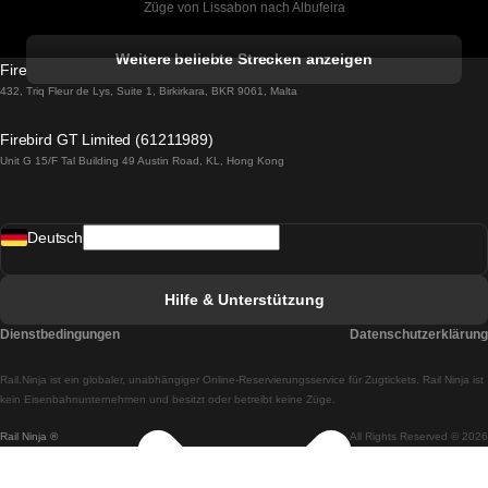
Züge von Lissabon nach Albufeira
Züge von Albufeira nach Lissabon
Weitere beliebte Strecken anzeigen
Firebird GT Limited (OC 1451)
Züge von Lissabon nach Lagos
432, Triq Fleur de Lys, Suite 1, Birkirkara, BKR 9061, Malta
Züge von Lagos nach Lissabon
Firebird GT Limited (61211989)
Unit G 15/F Tal Building 49 Austin Road, KL, Hong Kong
Züge von Lissabon nach Madrid
Züge von Madrid nach Lissabon
Deutsch
Züge von Lissabon nach Faro
Züge von Faro nach Lissabon
Hilfe & Unterstützung
Züge von Lissabon nach Coimbra
Dienstbedingungen
Datenschutzerklärung
Züge von Coimbra nach Lissabon
Rail.Ninja ist ein globaler, unabhängiger Online-Reservierungsservice für Zugtickets. Rail Ninja ist
Züge von Lissabon nach Braga
kein Eisenbahnunternehmen und besitzt oder betreibt keine Züge.
Rail Ninja ®
All Rights Reserved © 2026
Züge von Braga nach Lissabon
Züge von Porto nach Coimbra