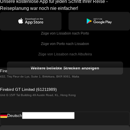
Unsere kostenlose App für jeden Schritt Ihrer Reise -
Reiseplanung war noch nie einfacher!
Züge von Lissabon nach Porto
Züge von Porto nach Lissabon
Züge von Lissabon nach Albufeira
Züge von Albufeira nach Lissabon
Weitere beliebte Strecken anzeigen
Firebird GT Limited (OC 1451)
Züge von Lissabon nach Lagos
432, Triq Fleur de Lys, Suite 1, Birkirkara, BKR 9061, Malta
Züge von Lagos nach Lissabon
Firebird GT Limited (61211989)
Unit G 15/F Tal Building 49 Austin Road, KL, Hong Kong
Züge von Lissabon nach Madrid
Züge von Madrid nach Lissabon
Deutsch
Züge von Lissabon nach Faro
Züge von Faro nach Lissabon