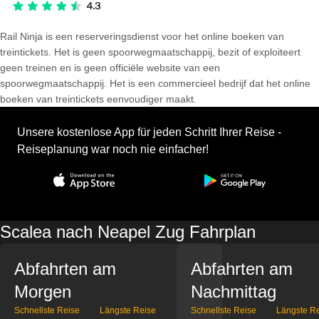
Rail Ninja is een reserveringsdienst voor het online boeken van
treintickets. Het is geen spoorwegmaatschappij, bezit of exploiteert
geen treinen en is geen officiële website van een
spoorwegmaatschappij. Het is een commercieel bedrijf dat het online
boeken van treintickets eenvoudiger maakt.
Unsere kostenlose App für jeden Schritt Ihrer Reise -
Reiseplanung war noch nie einfacher!
Scalea nach Neapel Zug Fahrplan
Abfahrten am
Abfahrten am
Morgen
Nachmittag
Schnellste Reise
Längste Reise
Schnellste Reise
Längste R