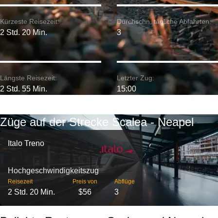
Kürzeste Reisezeit:
Durchschn. tägliche Abfahrten:
2 Std. 20 Min.
3
Längste Reisezeit:
Letzter Zug:
2 Std. 55 Min.
15:00
Züge auf der Strecke Scalea - Neapel
Italo Treno
Hochgeschwindigkeitszug
Reisezeit
Preis von
Abflüge
2 Std. 20 Min.
$56
3