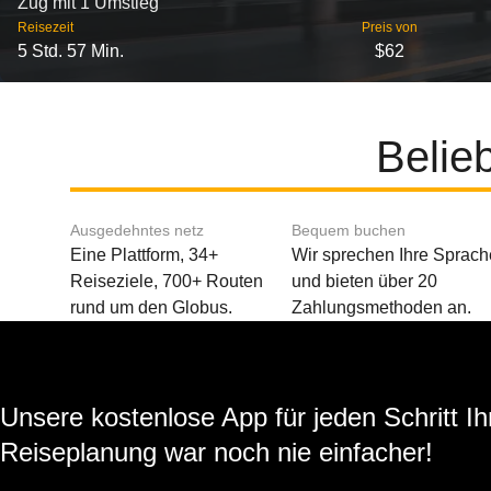
Zug mit 1 Umstieg
Reisezeit
Preis von
5 Std. 57 Min.
$62
Belie
Ausgedehntes netz
Bequem buchen
Eine Plattform, 34+
Wir sprechen Ihre Sprach
Reiseziele, 700+ Routen
und bieten über 20
rund um den Globus.
Zahlungsmethoden an.
Unsere kostenlose App für jeden Schritt Ih
Reiseplanung war noch nie einfacher!