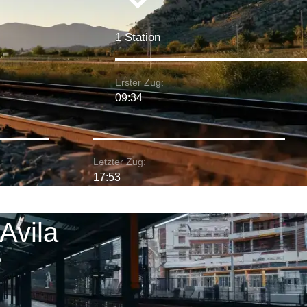
1 Station
Erster Zug:
09:34
Letzter Zug:
17:53
Avila