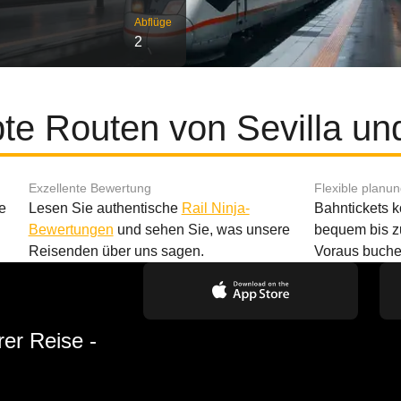
Abflüge
2
bte Routen von Sevilla und
Exzellente Bewertung
Flexible planu
e
Lesen Sie authentische
Rail Ninja-
Bahntickets 
Bewertungen
und sehen Sie, was unsere
bequem bis z
Reisenden über uns sagen.
Voraus buche
rer Reise -