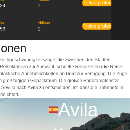
Preise prüfen
:34
1
ter
Abflüge
Preise prüfen
:53
1
tionen
le Hochgeschwindigkeitszüge, die zwischen den Städten
 Reiseklassen zur Auswahl, schnelle Reisezeiten (die Reise
fantastische Annehmlichkeiten an Bord zur Verfügung. Die Züge
inen großzügigen Gepäckraum. Die großen Panoramafenster
Sevilla nach Avila zu entscheiden, ist, dass die Bahnhöfe in
leichtert.
Avila