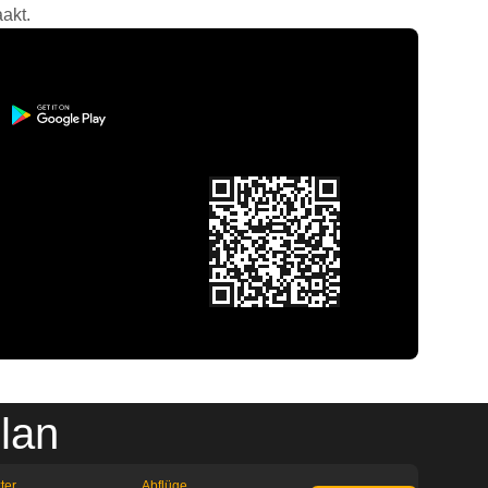
akt.
plan
ter
Abflüge