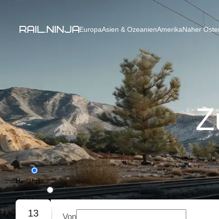
Europa
Asien & Ozeanien
Amerika
Naher Osten
Z
Hinfahrt
Rückfahrt
13
Von