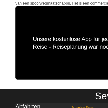
van een spoorwegmaatschappij. Het is een commercieel
Unsere kostenlose App für jed
Reise - Reiseplanung war noc
Sev
Abfahrten
Schnellste Reise