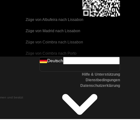
Züge von Albufeira nach Lissabon
Züge von Madrid nach Lissabon
Züge von Coimbra nach Lissabon
Züge von Coimbra nach Porto
Deutsch
Züge von Valencia nach Barcelona
Hilfe & Unterstützung
Züge von Sevilla nach Barcelona
Dienstbedingungen
Datenschutzerklärung
Züge von Malaga nach Barcelona
ehmen und besitzt
Züge von Malaga nach Madrid
Züge von Cordoba nach Madrid
Züge von San Sebastian nach Madrid
Züge von Sevilla nach Malaga