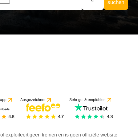
×
1
suchen
 app
Ausgezeichnet
Sehr gut & empfohlen
f exploiteert geen treinen en is geen officiële website