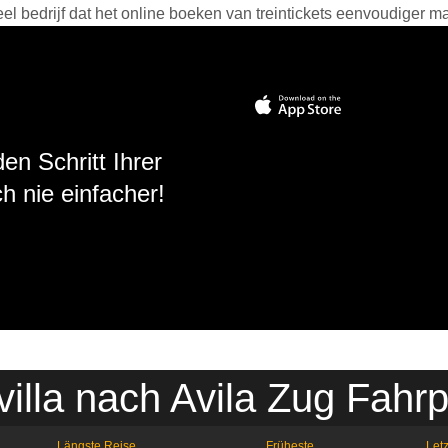
 bedrijf dat het online boeken van treintickets eenvoudiger ma
en Schritt Ihrer
h nie einfacher!
illa nach Avila Zug Fahr
Längste Reise
Früheste
Letz