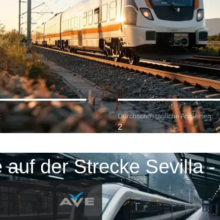
:
Durchschn. tägliche Abfahrten:
2
 auf der Strecke Sevilla - 