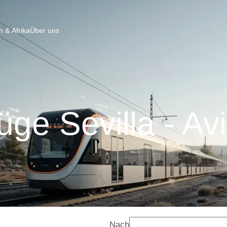
 & Afrika
Über uns
üge Sevilla - Avi
Nach