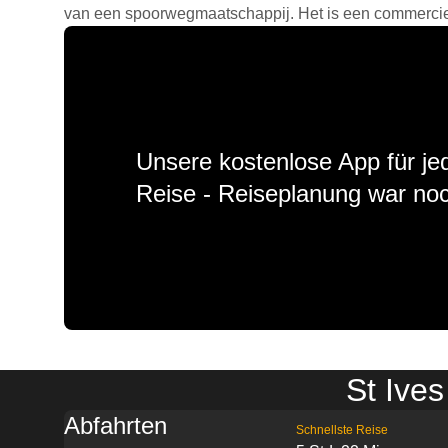
van een spoorwegmaatschappij. Het is een commercieel
Unsere kostenlose App für jed
Reise - Reiseplanung war noc
St Ive
Abfahrten
Schnellste Reise