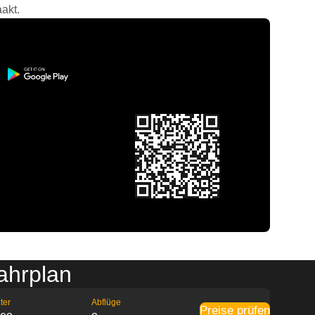
akt.
ahrplan
ter
Abflüge
Preise prüfen