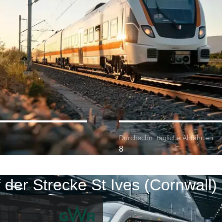
:
Durchschn. tägliche Abfahrten:
8
 der Strecke St Ives (Cornwall)