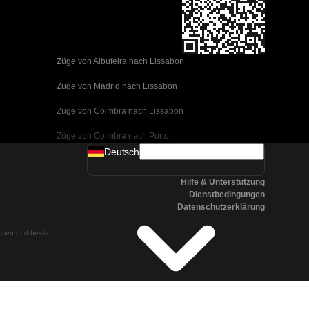
Züge von Albufeira nach Lissabon
Züge von Madrid nach Lissabon
Züge von Coimbra nach Lissabon
Züge von Coimbra nach Porto
Deutsch
Züge von Valencia nach Barcelona
Hilfe & Unterstützung
Züge von Sevilla nach Barcelona
Dienstbedingungen
Datenschutzerklärung
Züge von Malaga nach Barcelona
ehmen und besitzt
Züge von Malaga nach Madrid
Züge von Cordoba nach Madrid
Züge von San Sebastian nach Madrid