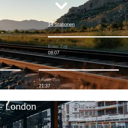
14 Stationen
Erster Zug:
08:07
Letzter Zug:
21:37
 - London