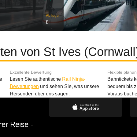
Abflüge
8
ten von St Ives (Cornwal
Exzellente Bewertung
Flexible planu
e
Lesen Sie authentische
Rail Ninja-
Bahntickets 
Bewertungen
und sehen Sie, was unsere
bequem bis z
Reisenden über uns sagen.
Voraus buche
rer Reise -