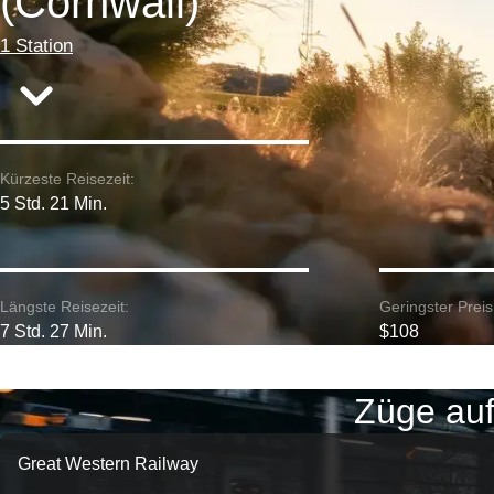
(Cornwall)
1 Station
Kürzeste Reisezeit:
5 Std. 21 Min.
Längste Reisezeit:
Geringster Preis
7 Std. 27 Min.
$108
Züge auf
Great Western Railway