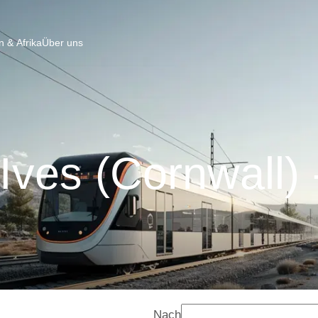
 & Afrika
Über uns
Ives (Cornwall)
Nach