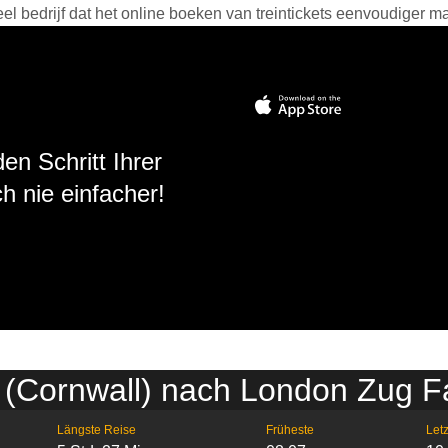
 bedrijf dat het online boeken van treintickets eenvoudiger ma
en Schritt Ihrer
h nie einfacher!
s (Cornwall) nach London Zug F
Längste Reise
Früheste
Letz