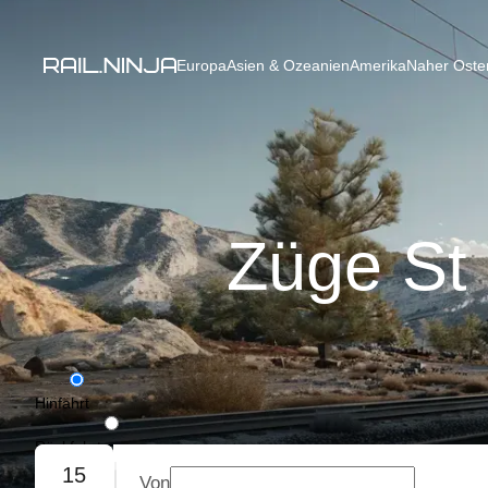
Europa
Asien & Ozeanien
Amerika
Naher Osten
Züge St 
Hinfahrt
Rückfahrt
15
Von