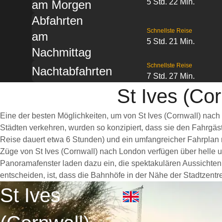
5 Std. 22 Min.
am Morgen
Abfahrten
Schnellste Reise
am
5 Std. 21 Min.
Nachmittag
Schnellste Reise
Nachtabfahrten
7 Std. 27 Min.
St Ives (Co
Eine der besten Möglichkeiten, um von St Ives (Cornwall) nach
Städten verkehren, wurden so konzipiert, dass sie den Fahrgäs
Reise dauert etwa 6 Stunden) und ein umfangreicher Fahrplan m
Züge von St Ives (Cornwall) nach London verfügen über helle
Panoramafenster laden dazu ein, die spektakulären Aussichten 
entscheiden, ist, dass die Bahnhöfe in der Nähe der Stadtzentr
St Ives