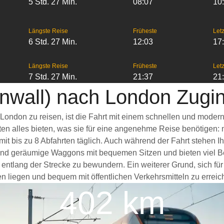
5 Std. 27 Min.
08:07
10
Längste Reise
Früheste
Letz
6 Std. 27 Min.
12:03
17
Längste Reise
Früheste
Letz
7 Std. 27 Min.
21:37
21
rnwall) nach London Zugi
 London zu reisen, ist die Fahrt mit einem schnellen und mode
ten alles bieten, was sie für eine angenehme Reise benötigen:
it bis zu 8 Abfahrten täglich. Auch während der Fahrt stehen I
 und geräumige Waggons mit bequemen Sitzen und bieten viel B
entlang der Strecke zu bewundern. Ein weiterer Grund, sich für
en liegen und bequem mit öffentlichen Verkehrsmitteln zu erreic
402 km