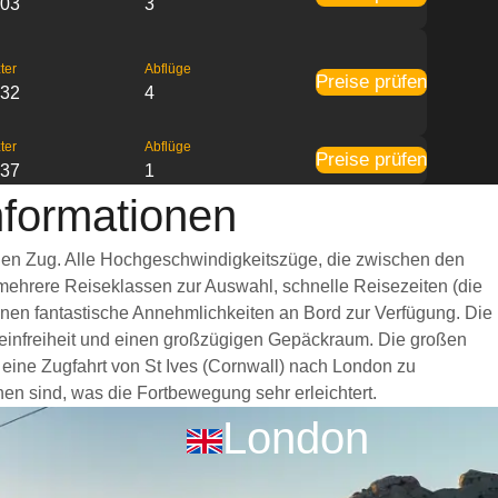
:03
3
ter
Abflüge
Preise prüfen
:32
4
ter
Abflüge
Preise prüfen
:37
1
nformationen
rnen Zug. Alle Hochgeschwindigkeitszüge, die zwischen den
 mehrere Reiseklassen zur Auswahl, schnelle Reisezeiten (die
hnen fantastische Annehmlichkeiten an Bord zur Verfügung. Die
einfreiheit und einen großzügigen Gepäckraum. Die großen
 eine Zugfahrt von St Ives (Cornwall) nach London zu
hen sind, was die Fortbewegung sehr erleichtert.
London