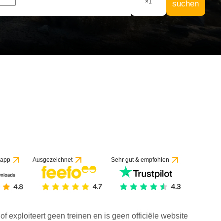
×
1
suchen
 app
Ausgezeichnet
Sehr gut & empfohlen
f exploiteert geen treinen en is geen officiële website