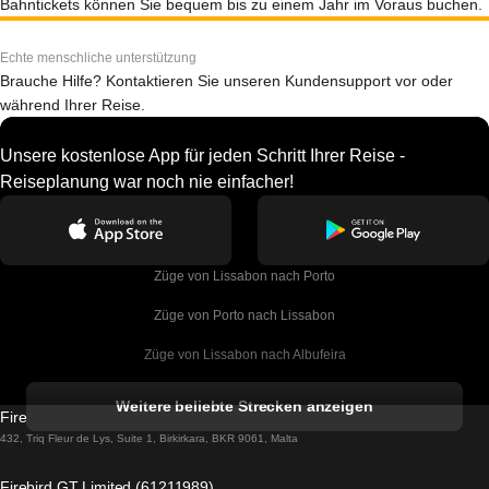
Bahntickets können Sie bequem bis zu einem Jahr im Voraus buchen.
Echte menschliche unterstützung
Brauche Hilfe? Kontaktieren Sie unseren Kundensupport vor oder
während Ihrer Reise.
Unsere kostenlose App für jeden Schritt Ihrer Reise -
Reiseplanung war noch nie einfacher!
Züge von Lissabon nach Porto
Züge von Porto nach Lissabon
Züge von Lissabon nach Albufeira
Züge von Albufeira nach Lissabon
Weitere beliebte Strecken anzeigen
Firebird GT Limited (OC 1451)
Züge von Lissabon nach Lagos
432, Triq Fleur de Lys, Suite 1, Birkirkara, BKR 9061, Malta
Züge von Lagos nach Lissabon
Firebird GT Limited (61211989)