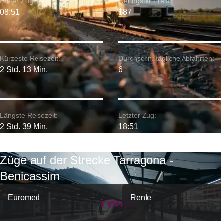
Erster Zug:
Geringster Preis:
08:51
$87
Kürzeste Reisezeit:
Durchschn. tägliche Abfahrten:
2 Std. 13 Min.
6
Längste Reisezeit:
Letzter Zug:
2 Std. 39 Min.
18:51
Züge auf der Strecke Tarragona -
Benicassim
Euromed
Renfe