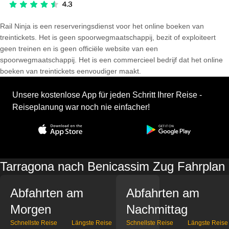
Rail Ninja is een reserveringsdienst voor het online boeken van
treintickets. Het is geen spoorwegmaatschappij, bezit of exploiteert
geen treinen en is geen officiële website van een
spoorwegmaatschappij. Het is een commercieel bedrijf dat het online
boeken van treintickets eenvoudiger maakt.
Unsere kostenlose App für jeden Schritt Ihrer Reise -
Reiseplanung war noch nie einfacher!
Tarragona nach Benicassim Zug Fahrplan
Abfahrten am
Abfahrten am
Morgen
Nachmittag
Schnellste Reise
Längste Reise
Schnellste Reise
Längste Reise