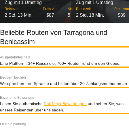
Zug mit 1 Umstieg
Zug mit 1 Umstieg
Reisezeit
Preis von
Abflüge
Reisezeit
Preis von
2 Std. 13 Min.
$87
5
2 Std. 18 Min.
$89
Beliebte Routen von Tarragona und
Benicassim
Ausgedehntes netz
Eine Plattform, 34+ Reiseziele, 700+ Routen rund um den Globus.
Bequem buchen
Wir sprechen Ihre Sprache und bieten über 20 Zahlungsmethoden an.
Exzellente Bewertung
Lesen Sie authentische
Rail Ninja-Bewertungen
und sehen Sie, was
unsere Reisenden über uns sagen.
Flexible planung