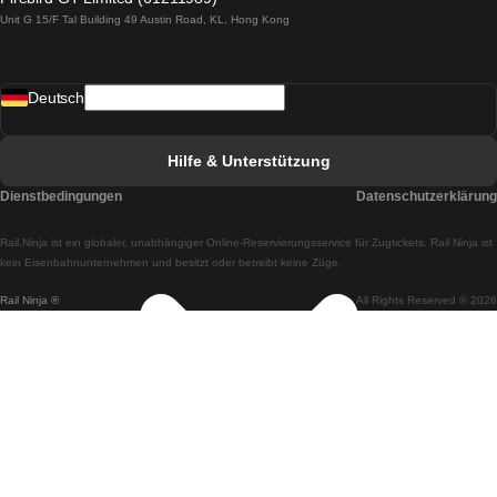
Unit G 15/F Tal Building 49 Austin Road, KL, Hong Kong
Züge von Lissabon nach Madrid
Züge von Madrid nach Lissabon
Deutsch
Züge von Lissabon nach Faro
Züge von Faro nach Lissabon
Hilfe & Unterstützung
Züge von Lissabon nach Coimbra
Dienstbedingungen
Datenschutzerklärung
Züge von Coimbra nach Lissabon
Rail.Ninja ist ein globaler, unabhängiger Online-Reservierungsservice für Zugtickets. Rail Ninja ist
Züge von Lissabon nach Braga
kein Eisenbahnunternehmen und besitzt oder betreibt keine Züge.
Rail Ninja ®
All Rights Reserved © 2026
Züge von Braga nach Lissabon
Züge von Porto nach Coimbra
Züge von Coimbra nach Porto
Züge von Barcelona nach Madrid
Züge von Madrid nach Barcelona