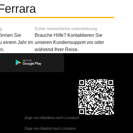
Ferrara
ng
Echte menschliche unterstützung
können Sie
Brauche Hilfe? Kontaktieren Sie
u einem Jahr im
unseren Kundensupport vor oder
n.
während Ihrer Reise.
Züge von Albufeira nach Lissabon
Züge von Madrid nach Lissabon