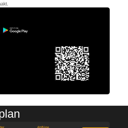
akt.
plan
ter
Abflüge