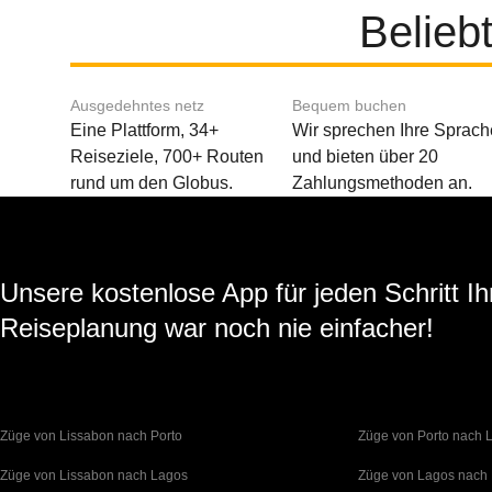
Belieb
Ausgedehntes netz
Bequem buchen
Eine Plattform, 34+
Wir sprechen Ihre Sprach
Reiseziele, 700+ Routen
und bieten über 20
rund um den Globus.
Zahlungsmethoden an.
Unsere kostenlose App für jeden Schritt Ih
Reiseplanung war noch nie einfacher!
Züge von Lissabon nach Porto
Züge von Porto nach 
Züge von Lissabon nach Lagos
Züge von Lagos nach