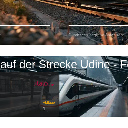
:
Durchschn. tägliche Abfahrten:
1
auf der Strecke Udine - F
Abflüge
1