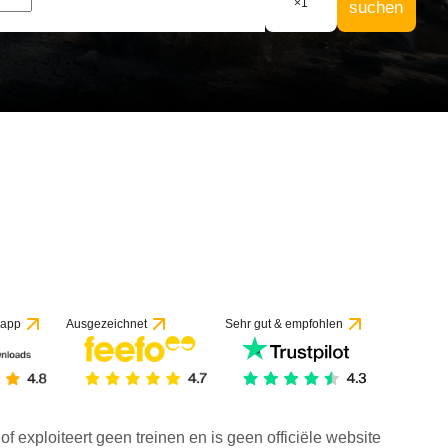
×
1
suchen
 app
Ausgezeichnet
Sehr gut & empfohlen
f exploiteert geen treinen en is geen officiële website