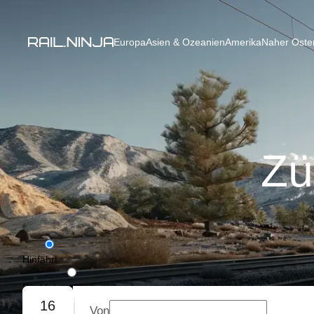
Europa
Asien & Ozeanien
Amerika
Naher Osten
Zü
Hinfahrt
Rückfahrt
16
Von