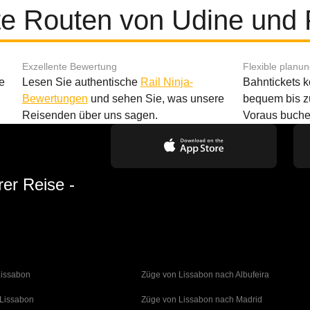
te Routen von Udine und 
Exzellente Bewertung
Flexible planu
e
Lesen Sie authentische
Rail Ninja-
Bahntickets 
Bewertungen
und sehen Sie, was unsere
bequem bis z
Reisenden über uns sagen.
Voraus buche
rer Reise -
Lissabon
Züge von Lissabon nach Albufeira
 Lissabon
Züge von Lissabon nach Madrid