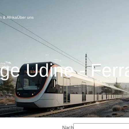
 & Afrika
Über uns
ge Udine - Ferr
Nach