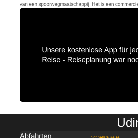
van een spoorwegmaatschappij. Het is een commercieel
Unsere kostenlose App für jed
Reise - Reiseplanung war noc
Udi
Abfahrten
Schnellste Reise