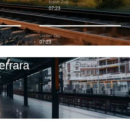
Erster Zug:
07:23
Letzter Zug:
07:23
errara