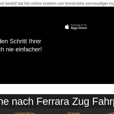
 bedrijf dat het online boeken van treintickets eenvoudiger ma
en Schritt Ihrer
h nie einfacher!
ne nach Ferrara Zug Fahr
Längste Reise
Früheste
Letz