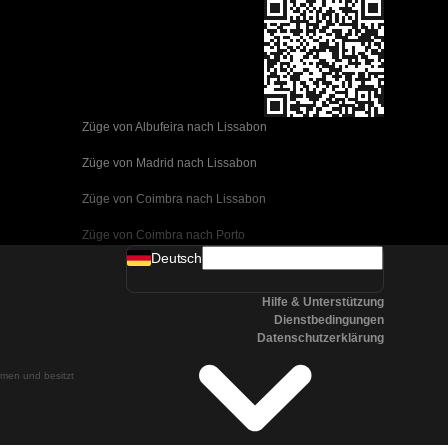
Züge von Albufeira nach Lissabon
Züge von Madrid nach Lissabon
Züge von Coimbra nach Lissabon
Züge von Coimbra nach Porto
Deutsch
Züge von Valencia nach Barcelona
Hilfe & Unterstützung
Züge von Sevilla nach Barcelona
Dienstbedingungen
Datenschutzerklärung
Züge von Malaga nach Barcelona
ehmen und besitzt
Züge von Malaga nach Madrid
Züge von Cordoba nach Madrid