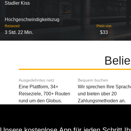
Stadler Kiss
Hochgeschwindigkeitszug
Reisezeit
Preis von
3 Std. 22 Min.
$33
Belie
Ausgedehntes netz
Bequem buchen
Eine Plattform, 34+
Wir sprechen Ihre Sprach
Reiseziele, 700+ Routen
und bieten über 20
rund um den Globus.
Zahlungsmethoden an.
Unsere kostenlose App für jeden Schritt Ih