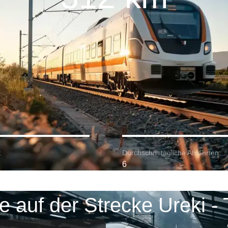
:
Durchschn. tägliche Abfahrten:
6
 auf der Strecke Ureki - T