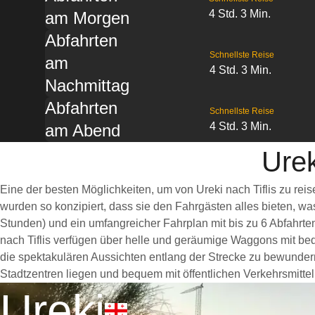
4 Std. 3 Min.
am Morgen
Abfahrten
Schnellste Reise
am
4 Std. 3 Min.
Nachmittag
Abfahrten
Schnellste Reise
4 Std. 3 Min.
am Abend
Urek
Eine der besten Möglichkeiten, um von Ureki nach Tiflis zu re
wurden so konzipiert, dass sie den Fahrgästen alles bieten, w
Stunden) und ein umfangreicher Fahrplan mit bis zu 6 Abfahrte
nach Tiflis verfügen über helle und geräumige Waggons mit be
die spektakulären Aussichten entlang der Strecke zu bewundern. 
Stadtzentren liegen und bequem mit öffentlichen Verkehrsmittel
Ureki