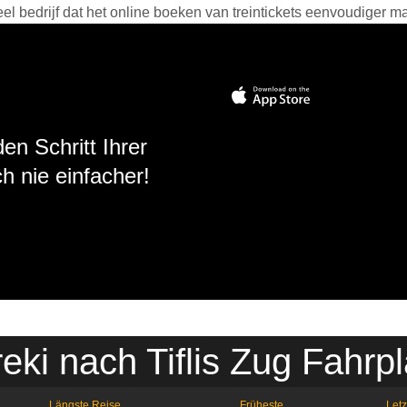
 bedrijf dat het online boeken van treintickets eenvoudiger ma
en Schritt Ihrer
h nie einfacher!
eki nach Tiflis Zug Fahrp
Längste Reise
Früheste
Letz