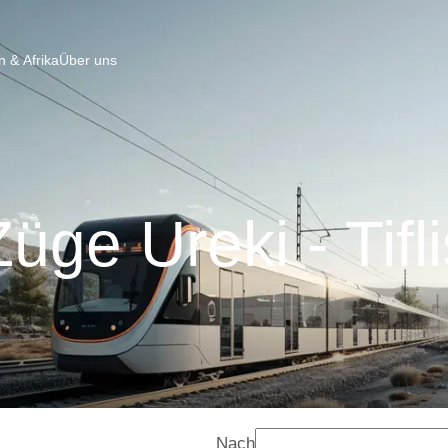
 & Afrika
Über uns
Züge Ureki - Tifli
Nach