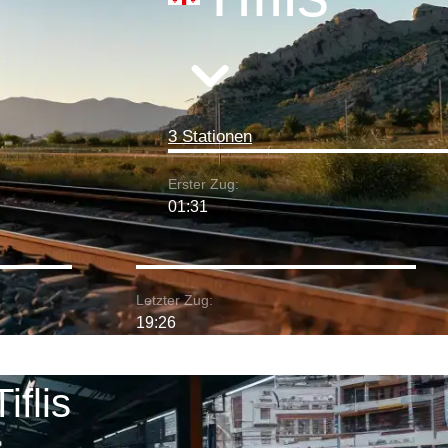
3 Stationen
Erster Zug:
01:31
Letzter Zug:
19:26
iflis