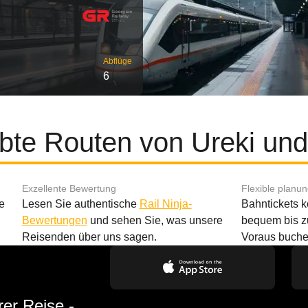
Abflüge
6
bte Routen von Ureki und 
Exzellente Bewertung
Flexible planu
e
Lesen Sie authentische
Rail Ninja-
Bahntickets 
Bewertungen
und sehen Sie, was unsere
bequem bis z
Reisenden über uns sagen.
Voraus buche
rer Reise -