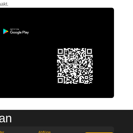
akt.
lan
ter
Abflüge