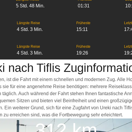
5 Std. 48 Min.
01:31
10
Längste Reise
Früheste
Letzt
4 Std. 3 Min.
15:11
17:
Längste Reise
Früheste
Letzt
4 Std. 3 Min.
19:26
19:
i nach Tiflis Zuginformat
isen, ist die Fahrt mit einem schnellen und modernen Zug. Alle
as sie für eine angenehme Reise benötigen: mehrere Reiseklass
n täglich. Auch während der Fahrt stehen Ihnen fantastische A
quemen Sitzen und bieten viel Beinfreiheit und einen großzüg
Ein weiterer Grund, sich für eine Zugfahrt von Ureki nach Tifli
n zu erreichen sind, was die Fortbewegung sehr erleichtert.
312 km