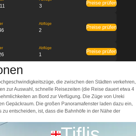
Preise prüfen
:11
3
er
Abflüge
Preise prüfen
46
2
er
Abflüge
Preise prüfen
26
1
ionen
 Hochgeschwindigkeitszüge, die zwischen den Städten verkehren,
en zur Auswahl, schnelle Reisezeiten (die Reise dauert etwa 4
nnehmlichkeiten an Bord zur Verfügung. Die Züge von Ureki
igen Gepäckraum. Die großen Panoramafenster laden dazu ein,
s zu entscheiden, ist, dass die Bahnhöfe in der Nähe der
Tiflis