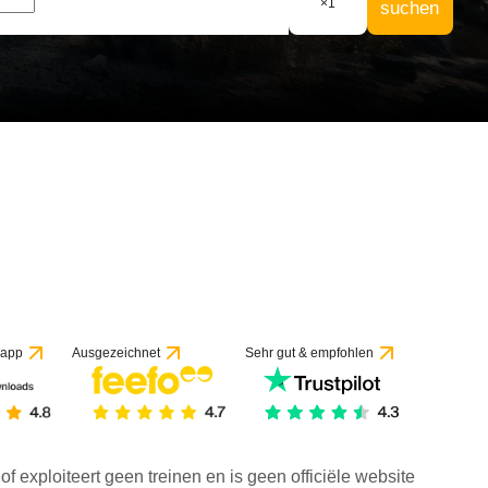
×
1
suchen
 app
Ausgezeichnet
Sehr gut & empfohlen
f exploiteert geen treinen en is geen officiële website