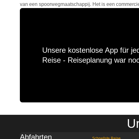
van een spoorwegmaatschappij. Het is een commercieel
Unsere kostenlose App für jed
Reise - Reiseplanung war noc
Ur
Abfahrten
Schnellste Reise