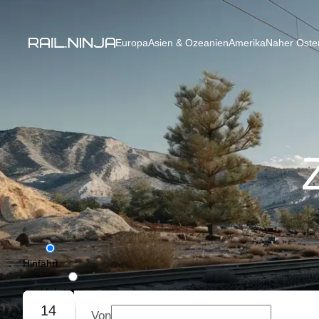
Europa
Asien & Ozeanien
Amerika
Naher Osten
Hinfahrt
Rückfahrt
14
Von