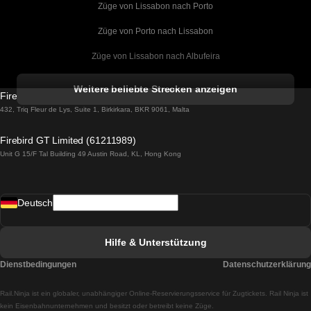
Züge von Lissabon nach Porto
Züge von Porto nach Lissabon
Züge von Lissabon nach Albufeira
Züge von Albufeira nach Lissabon
Weitere beliebte Strecken anzeigen
Firebird GT Limited (OC 1451)
Züge von Lissabon nach Lagos
432, Triq Fleur de Lys, Suite 1, Birkirkara, BKR 9061, Malta
Züge von Lagos nach Lissabon
Firebird GT Limited (61211989)
Unit G 15/F Tal Building 49 Austin Road, KL, Hong Kong
Züge von Lissabon nach Madrid
Züge von Madrid nach Lissabon
Deutsch
Züge von Lissabon nach Faro
Züge von Faro nach Lissabon
Hilfe & Unterstützung
Züge von Lissabon nach Coimbra
Dienstbedingungen
Datenschutzerklärung
Züge von Coimbra nach Lissabon
Rail.Ninja ist ein globaler, unabhängiger Online-Reservierungsservice für Zugtickets. Rail Ninja ist
Züge von Lissabon nach Braga
kein Eisenbahnunternehmen und besitzt oder betreibt keine Züge.