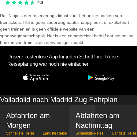
Rail Ninja is een reserveringsdienst voor het online boeken van
treintickets. Het is geen spoorwegmaatschappij, bezit of exploiteert
geen treinen en is geen officiële website van een
spoorwegmaatschappij. Het is een commercieel bedrijf dat het online
boeken van treintickets eenvoudiger maakt.
Unsere kostenlose App für jeden Schritt Ihrer Reise -
Reiseplanung war noch nie einfacher!
Valladolid nach Madrid Zug Fahrplan
Abfahrten am
Abfahrten am
Morgen
Nachmittag
Schnellste Reise
Längste Reise
Schnellste Reise
Längste Reise