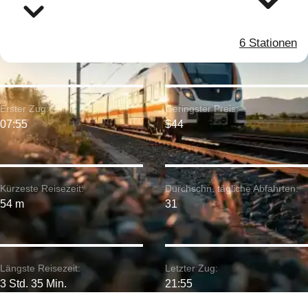
6 Stationen
Erster Zug:
Geringster Preis:
07:55
$44
Kürzeste Reisezeit:
Durchschn. tägliche Abfahrten:
54 m
31
Längste Reisezeit:
Letzter Zug:
3 Std. 35 Min.
21:55