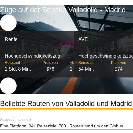
Züge auf der Strecke Valladolid - Madrid
Renfe
AVE
Hochgeschwindigkeitszug
Hochgeschwindigkeitszu
Reisezeit
Preis von
Abflüge
Reisezeit
Preis von
1 Std. 8 Min.
$76
1
54 Min.
$74
Beliebte Routen von Valladolid und Madrid
Ausgedehntes netz
Eine Plattform, 34+ Reiseziele, 700+ Routen rund um den Globus.