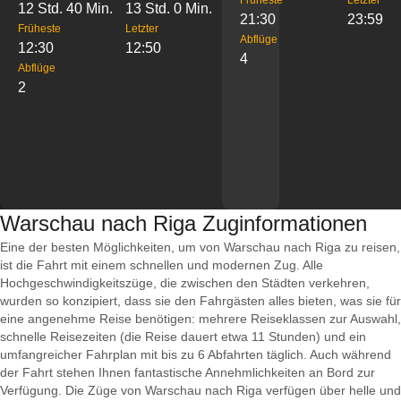
Früheste
Letzter
12 Std. 40 Min.
13 Std. 0 Min.
21:30
23:59
Früheste
Letzter
Abflüge
12:30
12:50
4
Abflüge
2
Warschau nach Riga Zuginformationen
Eine der besten Möglichkeiten, um von Warschau nach Riga zu reisen,
ist die Fahrt mit einem schnellen und modernen Zug. Alle
Hochgeschwindigkeitszüge, die zwischen den Städten verkehren,
wurden so konzipiert, dass sie den Fahrgästen alles bieten, was sie für
eine angenehme Reise benötigen: mehrere Reiseklassen zur Auswahl,
schnelle Reisezeiten (die Reise dauert etwa 11 Stunden) und ein
umfangreicher Fahrplan mit bis zu 6 Abfahrten täglich. Auch während
der Fahrt stehen Ihnen fantastische Annehmlichkeiten an Bord zur
Verfügung. Die Züge von Warschau nach Riga verfügen über helle und