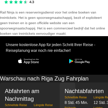
Rail Ninja is een reserveringsdienst voor het online boeken van
treintickets. Het is geen spoorwegmaatschappij, bezit of exploiteert
geen treinen en is geen officiële website van een
spoorwegmaatschappij. Het is een commercieel bedrijf dat het online
boeken van treintickets eenvoudiger maakt.
Unsere kostenlose App für jeden Schritt Ihrer Reise -
Reiseplanung war noch nie einfacher!
Warschau nach Riga Zug Fahrplan
Abfahrten am
Nachtabfahrten
Nachmittag
Schnellste Reise
Längste R
8 Std. 45 Min.
12 Std. 
Schnellste Reise
Längste Reise