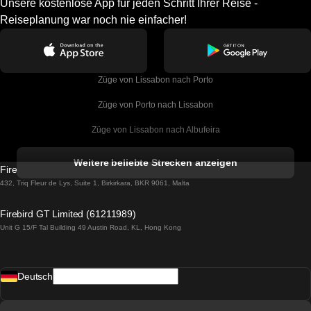
Unsere kostenlose App für jeden Schritt Ihrer Reise -
Reiseplanung war noch nie einfacher!
Züge von Lissabon nach Porto
Züge von Porto nach Lissabon
Züge von Lissabon nach Albufeira
Züge von Albufeira nach Lissabon
Weitere beliebte Strecken anzeigen
Firebird GT Limited (OC 1451)
Züge von Lissabon nach Lagos
432, Triq Fleur de Lys, Suite 1, Birkirkara, BKR 9061, Malta
Züge von Lagos nach Lissabon
Firebird GT Limited (61211989)
Unit G 15/F Tal Building 49 Austin Road, KL, Hong Kong
Züge von Lissabon nach Madrid
Züge von Madrid nach Lissabon
Deutsch
Züge von Lissabon nach Faro
Züge von Faro nach Lissabon