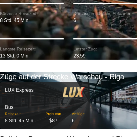
Kürzeste Reisezeit:
Durchschn. tägliche Abfahrten:
8 Std. 45 Min.
6
Längste Reisezeit:
Letzter Zug:
13 Std. 0 Min.
23:59
Züge auf der Strecke Warschau - Riga
LUX Express
Bus
Reisezeit
Preis von
Abflüge
8 Std. 45 Min.
$87
6