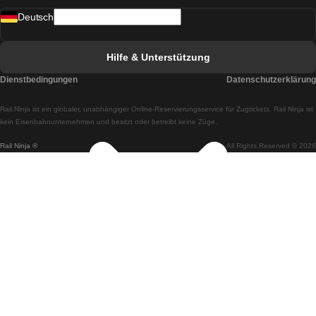
Deutsch
Züge von Lissabon nach Faro
Züge von Faro nach Lissabon
Hilfe & Unterstützung
Züge von Lissabon nach Coimbra
Dienstbedingungen
Datenschutzerklärung
Züge von Coimbra nach Lissabon
Rail.Ninja ist ein globaler, unabhängiger Online-Reservierungsservice für Zugtickets. Rail Ninja ist
Züge von Lissabon nach Braga
kein Eisenbahnunternehmen und besitzt oder betreibt keine Züge.
Rail Ninja ®
All Rights Reserved © 2026
Züge von Braga nach Lissabon
Züge von Porto nach Coimbra
Züge von Coimbra nach Porto
Züge von Barcelona nach Madrid
Züge von Madrid nach Barcelona
Züge von Barcelona nach Valencia
Züge von Valencia nach Barcelona