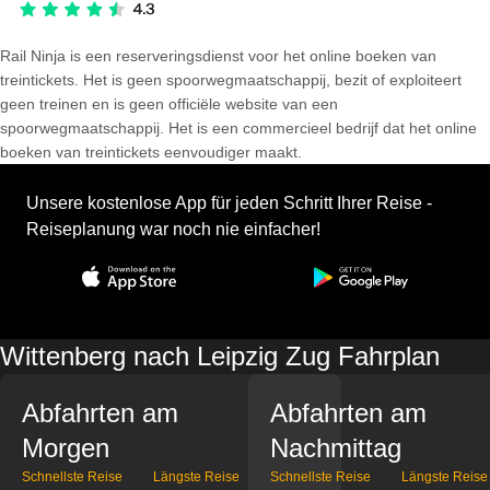
Rail Ninja is een reserveringsdienst voor het online boeken van
treintickets. Het is geen spoorwegmaatschappij, bezit of exploiteert
geen treinen en is geen officiële website van een
spoorwegmaatschappij. Het is een commercieel bedrijf dat het online
boeken van treintickets eenvoudiger maakt.
Unsere kostenlose App für jeden Schritt Ihrer Reise -
Reiseplanung war noch nie einfacher!
Wittenberg nach Leipzig Zug Fahrplan
Abfahrten am
Abfahrten am
Morgen
Nachmittag
Schnellste Reise
Längste Reise
Schnellste Reise
Längste Reise