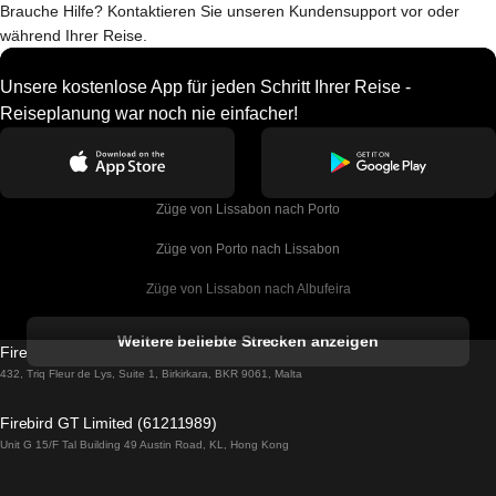
Brauche Hilfe? Kontaktieren Sie unseren Kundensupport vor oder
während Ihrer Reise.
Unsere kostenlose App für jeden Schritt Ihrer Reise -
Reiseplanung war noch nie einfacher!
Züge von Lissabon nach Porto
Züge von Porto nach Lissabon
Züge von Lissabon nach Albufeira
Züge von Albufeira nach Lissabon
Weitere beliebte Strecken anzeigen
Firebird GT Limited (OC 1451)
Züge von Lissabon nach Lagos
432, Triq Fleur de Lys, Suite 1, Birkirkara, BKR 9061, Malta
Züge von Lagos nach Lissabon
Firebird GT Limited (61211989)
Unit G 15/F Tal Building 49 Austin Road, KL, Hong Kong
Züge von Lissabon nach Madrid
Züge von Madrid nach Lissabon