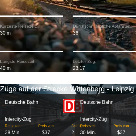
Kürzeste Reisezeit:
Durchschn. tägliche Abfahrten:
30 m
36
Längste Reisezeit:
Letzter Zug:
40 m
23:17
Züge auf der Strecke Wittenberg - Leipzig
Deutsche Bahn
Deutsche Bahn
Intercity-Zug
Intercity-Zug
Reisezeit
Preis von
Abflüge
Reisezeit
Preis von
38 Min.
$37
2
30 Min.
$37