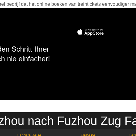
 bedrijf dat het online boeken van treintickets eenvoudiger ma
en Schritt Ihrer
h nie einfacher!
zhou nach Fuzhou Zug Fa
Längste Reise
Früheste
Letz