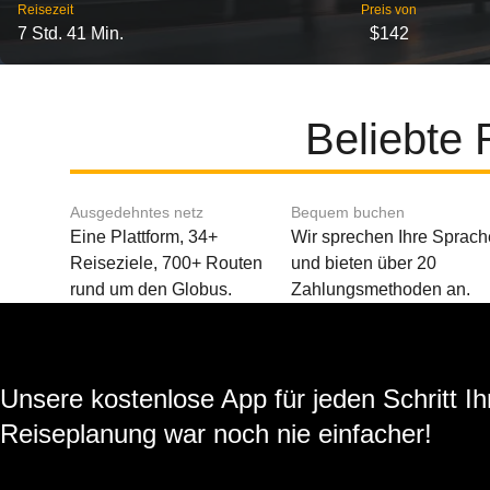
Reisezeit
Preis von
7 Std. 41 Min.
$142
Beliebte
Ausgedehntes netz
Bequem buchen
Eine Plattform, 34+
Wir sprechen Ihre Sprach
Reiseziele, 700+ Routen
und bieten über 20
rund um den Globus.
Zahlungsmethoden an.
Unsere kostenlose App für jeden Schritt Ih
Reiseplanung war noch nie einfacher!