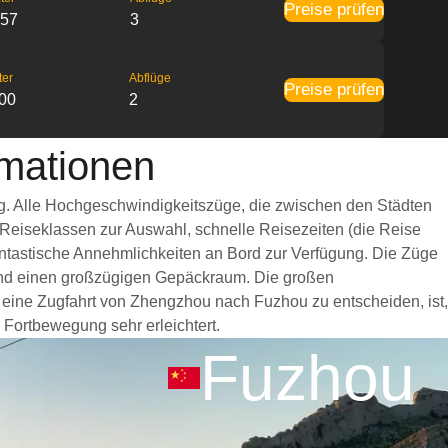
Preise prüfen
:57
3
ter
Abflüge
Preise prüfen
:00
2
mationen
g. Alle Hochgeschwindigkeitszüge, die zwischen den Städten
 Reiseklassen zur Auswahl, schnelle Reisezeiten (die Reise
fantastische Annehmlichkeiten an Bord zur Verfügung. Die Züge
und einen großzügigen Gepäckraum. Die großen
r eine Zugfahrt von Zhengzhou nach Fuzhou zu entscheiden, ist,
 Fortbewegung sehr erleichtert.
Fuzhou