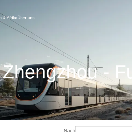
 & Afrika
Über uns
 Zhengzhou - F
Nach