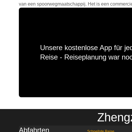
van een spoorwegmaatschappij. Het is een commercieel
Unsere kostenlose App für jed
Reise - Reiseplanung war noc
Zheng
Abfahrten
Schnellste Reise