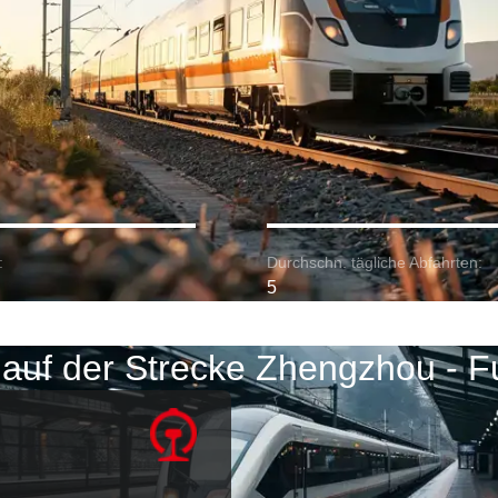
:
Durchschn. tägliche Abfahrten:
5
auf der Strecke Zhengzhou - 