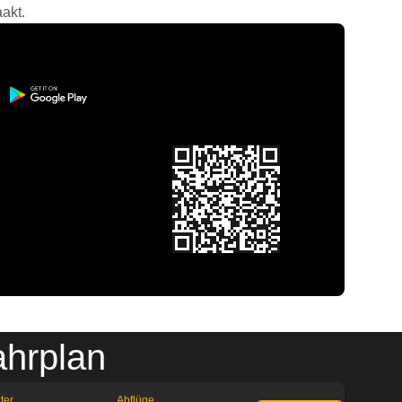
akt.
hrplan
ter
Abflüge