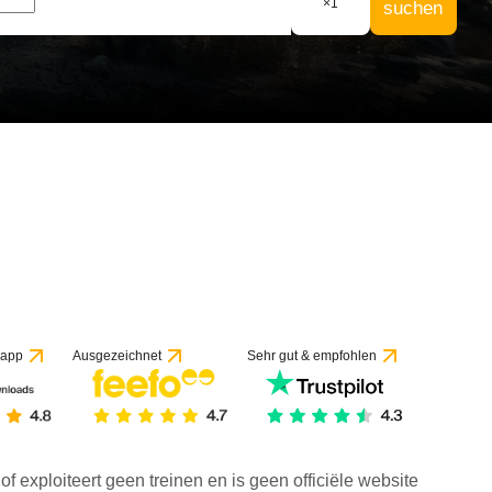
×
1
suchen
 app
Ausgezeichnet
Sehr gut & empfohlen
f exploiteert geen treinen en is geen officiële website