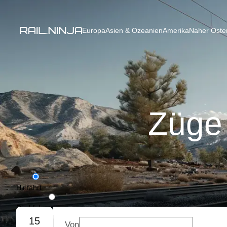
Europa
Asien & Ozeanien
Amerika
Naher Osten
Züge
Hinfahrt
Rückfahrt
15
Von