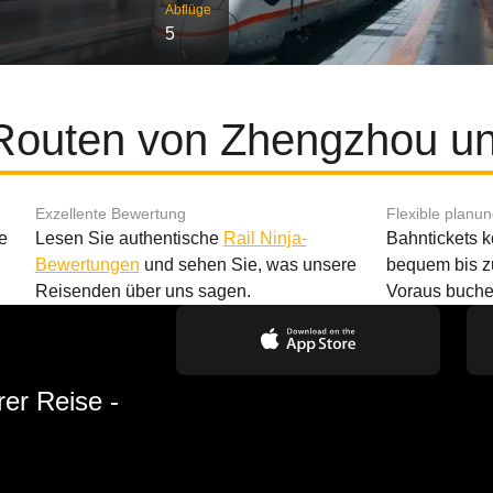
Abflüge
5
 Routen von Zhengzhou u
Exzellente Bewertung
Flexible planu
e
Lesen Sie authentische
Rail Ninja-
Bahntickets 
Bewertungen
und sehen Sie, was unsere
bequem bis z
Reisenden über uns sagen.
Voraus buche
rer Reise -