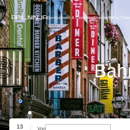
Europa
Asien & Ozeanien
Amerika
Naher Osten
Bahn
Hinfahrt
Rückfahrt
13
Von