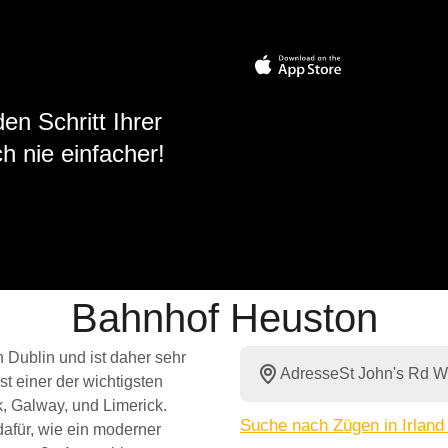
en Schritt Ihrer
h nie einfacher!
Bahnhof Heuston
 Dublin und ist daher sehr
Adresse
St John's Rd W,
st einer der wichtigsten
 Galway, und Limerick.
Suche nach Zügen in Irland
afür, wie ein moderner