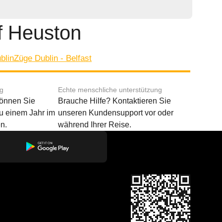
f Heuston
blin
Züge Dublin - Belfast
ng
Echte menschliche unterstützung
können Sie
Brauche Hilfe? Kontaktieren Sie
u einem Jahr im
unseren Kundensupport vor oder
n.
während Ihrer Reise.