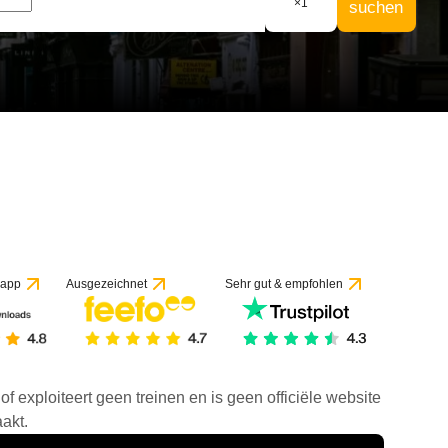
×
1
suchen
 app
Ausgezeichnet
Sehr gut & empfohlen
f exploiteert geen treinen en is geen officiële website
akt.