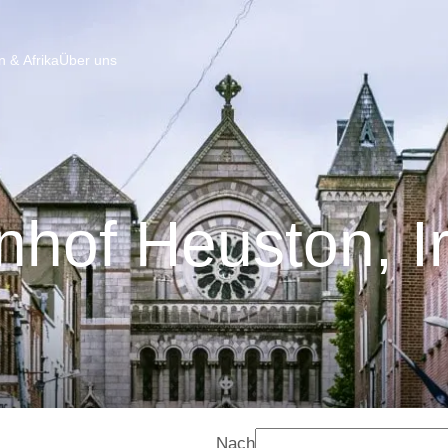
 & Afrika
Über uns
hof Heuston, I
Nach