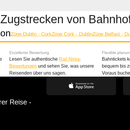
 Zugstrecken von Bahnho
ton
Züge Dublin - Cork
Züge Cork - Dublin
Züge Belfast - Du
Exzellente Bewertung
Flexible planu
e
Lesen Sie authentische
Rail Ninja-
Bahntickets 
Bewertungen
und sehen Sie, was unsere
bequem bis z
Reisenden über uns sagen.
Voraus buche
rer Reise -