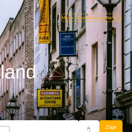
Meine Tickets
Steuerungspanel
rland
Züge