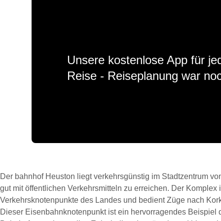
Unsere kostenlose App für jed
Reise - Reiseplanung war noc
Der bahnhof Heuston liegt verkehrsgünstig im Stadtzentrum von
gut mit öffentlichen Verkehrsmitteln zu erreichen. Der Komplex i
Verkehrsknotenpunkte des Landes und bedient Züge nach Kork,
Dieser Eisenbahnknotenpunkt ist ein hervorragendes Beispiel d