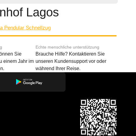
nhof Lagos
fa Pendular Schnellzug
ng
Echte menschliche unterstützung
können Sie
Brauche Hilfe? Kontaktieren Sie
u einem Jahr im
unseren Kundensupport vor oder
n.
während Ihrer Reise.