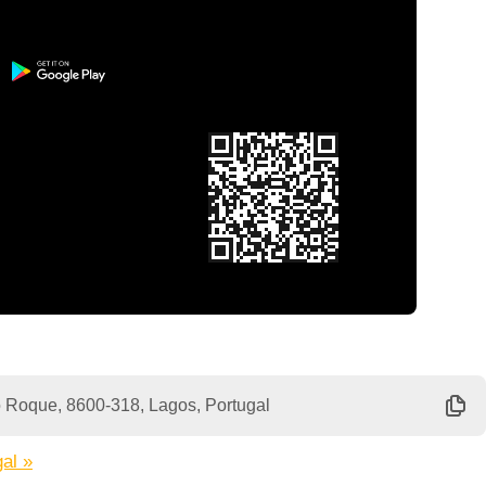
 Roque, 8600-318, Lagos, Portugal
al »