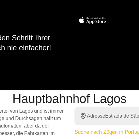
en Schritt Ihrer
h nie einfacher!
Hauptbahnhof Lagos
ertel von Lagos und ist immer
Adresse
Estrada de São
ge und Durchsagen hallt um
automaten, aber da der
Suche nach Zügen in Portug
 besser, die Fahrkarten im