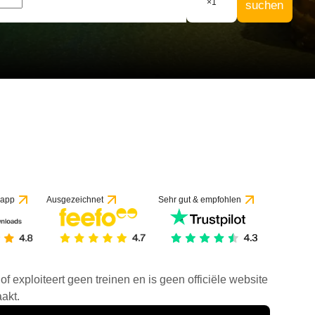
×
1
suchen
 app
Ausgezeichnet
Sehr gut & empfohlen
f exploiteert geen treinen en is geen officiële website
akt.