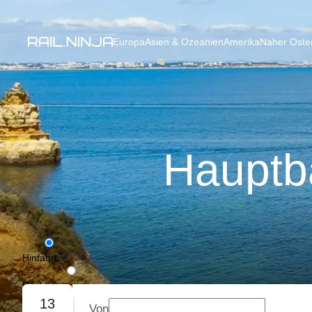
Europa
Asien & Ozeanien
Amerika
Naher Osten
Hauptb
Hinfahrt
Rückfahrt
13
Von