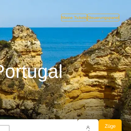
Meine Tickets
Steuerungspanel
ortugal
Züge