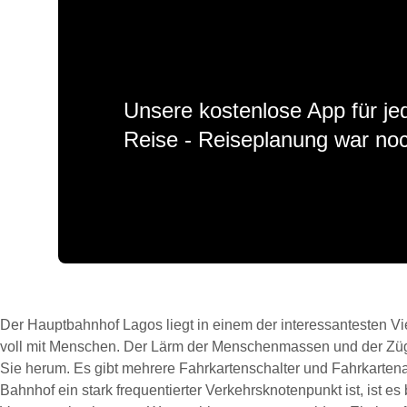
Unsere kostenlose App für jed
Reise - Reiseplanung war noc
Der Hauptbahnhof Lagos liegt in einem der interessantesten Vi
voll mit Menschen. Der Lärm der Menschenmassen und der Zü
Sie herum. Es gibt mehrere Fahrkartenschalter und Fahrkarten
Bahnhof ein stark frequentierter Verkehrsknotenpunkt ist, ist es