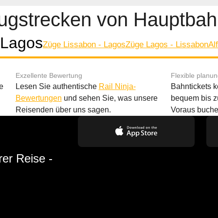
Zugstrecken von Hauptbah
 Lagos
Züge Lissabon - Lagos
Züge Lagos - Lissabon
Al
Exzellente Bewertung
Flexible planu
e
Lesen Sie authentische
Rail Ninja-
Bahntickets 
Bewertungen
und sehen Sie, was unsere
bequem bis z
Reisenden über uns sagen.
Voraus buche
rer Reise -