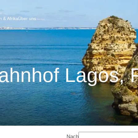
 & Afrika
Über uns
ahnhof Lagos, P
Nach