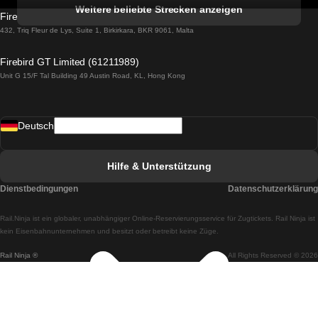
Züge von Albufeira nach Lissabon
Weitere beliebte Strecken anzeigen
Firebird GT Limited (OC 1451)
Züge von Lissabon nach Lagos
432, Triq Fleur de Lys, Suite 1, Birkirkara, BKR 9061, Malta
Züge von Lagos nach Lissabon
Firebird GT Limited (61211989)
Unit G 15/F Tal Building 49 Austin Road, KL, Hong Kong
Züge von Lissabon nach Madrid
Züge von Madrid nach Lissabon
Deutsch
Züge von Lissabon nach Faro
Züge von Faro nach Lissabon
Hilfe & Unterstützung
Züge von Lissabon nach Coimbra
Dienstbedingungen
Datenschutzerklärung
Züge von Coimbra nach Lissabon
Rail.Ninja ist ein globaler, unabhängiger Online-Reservierungsservice für Zugtickets. Rail Ninja ist
Züge von Lissabon nach Braga
kein Eisenbahnunternehmen und besitzt oder betreibt keine Züge.
Rail Ninja ®
All Rights Reserved © 2026
Züge von Braga nach Lissabon
Züge von Porto nach Coimbra
Züge von Coimbra nach Porto