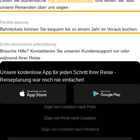
Lesen Sie authentische
Rail Ninja-Bewertungen
und sehen Sie, was
unsere Reisenden über uns sagen.
Flexible planung
Bahntickets können Sie bequem bis zu einem Jahr im Voraus buchen.
Echte menschliche unterstützung
Brauche Hilfe? Kontaktieren Sie unseren Kundensupport vor oder
während Ihrer Reise.
Unsere kostenlose App für jeden Schritt Ihrer Reise -
Reiseplanung war noch nie einfacher!
Züge von Lissabon nach Porto
Züge von Porto nach Lissabon
Züge von Lissabon nach Albufeira