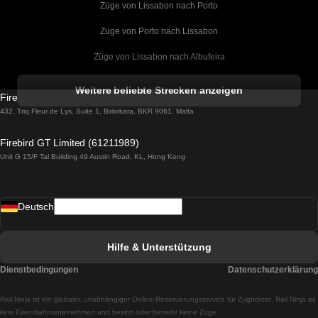
Züge von Lissabon nach Porto
Züge von Porto nach Lissabon
Züge von Lissabon nach Albufeira
Züge von Albufeira nach Lissabon
Weitere beliebte Strecken anzeigen
Firebird GT Limited (OC 1451)
Züge von Lissabon nach Lagos
432, Triq Fleur de Lys, Suite 1, Birkirkara, BKR 9061, Malta
Züge von Lagos nach Lissabon
Firebird GT Limited (61211989)
Unit G 15/F Tal Building 49 Austin Road, KL, Hong Kong
Züge von Lissabon nach Madrid
Züge von Madrid nach Lissabon
Deutsch
Züge von Lissabon nach Faro
Züge von Faro nach Lissabon
Hilfe & Unterstützung
Züge von Lissabon nach Coimbra
Dienstbedingungen
Datenschutzerklärung
Züge von Coimbra nach Lissabon
Rail.Ninja ist ein globaler, unabhängiger Online-Reservierungsservice für Zugtickets. Rail Ninja ist
Züge von Lissabon nach Braga
kein Eisenbahnunternehmen und besitzt oder betreibt keine Züge.