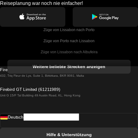
Reiseplanung war noch nie einfacher!
Züge von Lissabon nach Porto
Züge von Porto nach Lissabon
Züge von Lissabon nach Albufeira
Züge von Albufeira nach Lissabon
Weitere beliebte Strecken anzeigen
Firebird GT Limited (OC 1451)
Züge von Lissabon nach Lagos
432, Triq Fleur de Lys, Suite 1, Birkirkara, BKR 9061, Malta
Züge von Lagos nach Lissabon
Firebird GT Limited (61211989)
Unit G 15/F Tal Building 49 Austin Road, KL, Hong Kong
Züge von Lissabon nach Madrid
Züge von Madrid nach Lissabon
Deutsch
Züge von Lissabon nach Faro
Züge von Faro nach Lissabon
Hilfe & Unterstützung