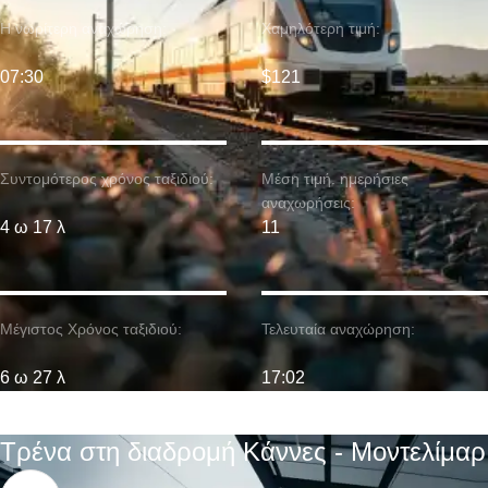
Η νωρίτερη αναχώρηση:
Χαμηλότερη τιμή:
07:30
$121
Συντομότερος χρόνος ταξιδιού:
Μέση τιμή. ημερήσιες
αναχωρήσεις:
4 ω 17 λ
11
Μέγιστος Χρόνος ταξιδιού:
Τελευταία αναχώρηση:
6 ω 27 λ
17:02
Τρένα στη διαδρομή Κάννες - Μοντελίμαρ