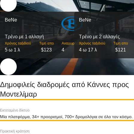
BeNe
BeNe
Τρένο με 1 αλλαγή
Τρένο με 2 αλλαγές
Χρόνος ταξιδιού
Τιμη απο
Αναχωρήσεις
Χρόνος ταξιδιού
Τιμη απο
5 ω 1 λ
$123
4
4 ω 17 λ
$121
Δημοφιλείς διαδρομές από Κάννες προς
Μοντελίμαρ
Εκτεταμένο δίκτυο
Μία πλατφόρμα, 34+ προορισμοί, 700+ δρομολόγια σε όλο τον κόσμο.
Πρακτική κράτηση