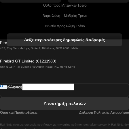
 Όσλο προς Μπέργκεν Tρένο
 Βαρκελώνη – Μαδρίτη Tρένο
 Βενετία προς Ρώμη Τρένο
 Βενετία προς Φλωρεντία Τρένο
Δείξε περισσότερες δημοφιλείς διαδρομές
Firebird GT Limited (OC 1451)
 Βιέννη προς Σάλτσμπουργκ Τρένα
432, Triq Fleur de Lys, Suite 1, Birkirkara, BKR 9061, Malta
 Βουδαπέστη προς Μπρατισλάβα Τρένα
Firebird GT Limited (61211989)
Unit G 15/F Tal Building 49 Austin Road, KL, Hong Kong
 Βουδαπέστη προς Πράγα Tρένο
 Βουδαπέστη – Βιέννη Tρένο
ελληνική
 Γκουανγκτζού προς Σεούλ Τρένα
 Ελσίνκι προς Ροβανιέμι Τρένο
Υποστήριξη πελατών
 Κοΐμπρα προς Πόρτο Τρένα
Όροι και Προϋποθέσεις
Δήλωση Πολιτικής Απορρήτου
 Κοΐμπρα – Λισαβόνα Τρένο
Rail Ninja είναι μια υπηρεσία κρατήσεων για την online κράτηση εισιτηρίων τρένων. Η Rail Ninja δεν