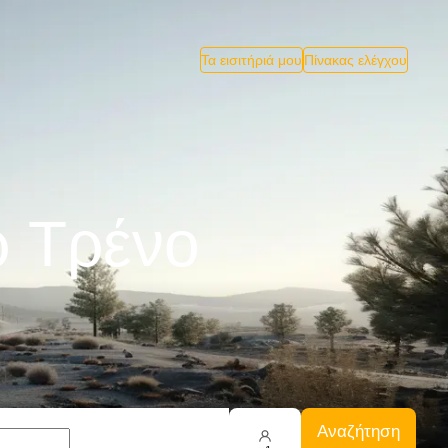
Τα εισιτήριά μου
Πίνακας ελέγχου
ρ Tρένο
Αναζήτηση