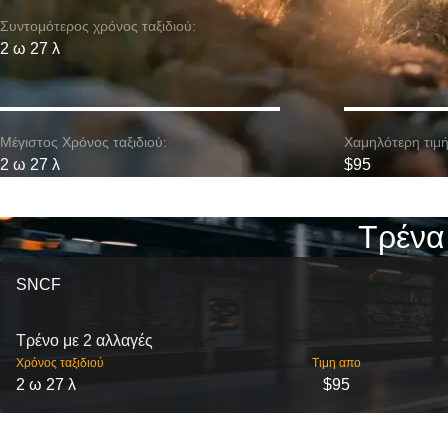
Συντομότερος χρόνος ταξιδιού:
2 ω 27 λ
Μέγιστος Χρόνος ταξιδιού:
Χαμηλότερη τιμή
2 ω 27 λ
$95
Τρένα
SNCF
Τρένο με 2 αλλαγές
Χρόνος ταξιδιού
Τιμη απο
2 ω 27 λ
$95