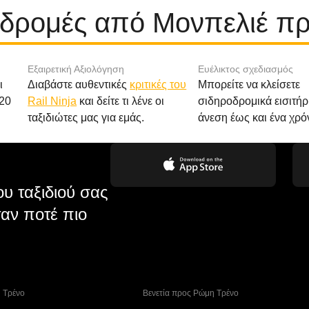
αδρομές από Μονπελιέ π
Εξαιρετική Αξιολόγηση
Ευέλικτος σχεδιασμός
ι
Διαβάστε αυθεντικές
κριτικές του
Μπορείτε να κλείσετε
20
Rail Ninja
και δείτε τι λένε οι
σιδηροδρομικά εισιτήρ
ταξιδιώτες μας για εμάς.
άνεση έως και ένα χρό
υ ταξιδιού σας
αν ποτέ πιο
η Tρένο
 Βενετία προς Ρώμη Τρένο