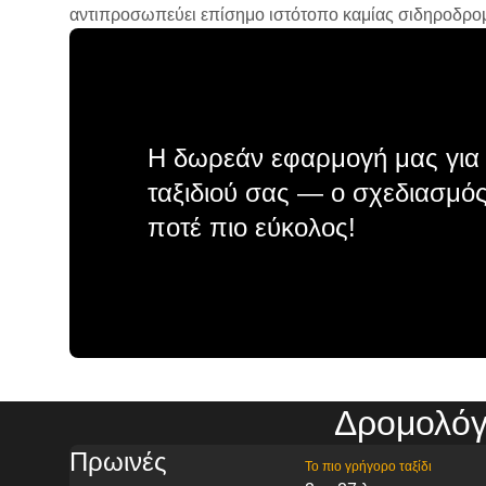
αντιπροσωπεύει επίσημο ιστότοπο καμίας σιδηροδρομικ
Η δωρεάν εφαρμογή μας για 
ταξιδιού σας — ο σχεδιασμός
ποτέ πιο εύκολος!
Δρομολόγ
Πρωινές
Το πιο γρήγορο ταξίδι