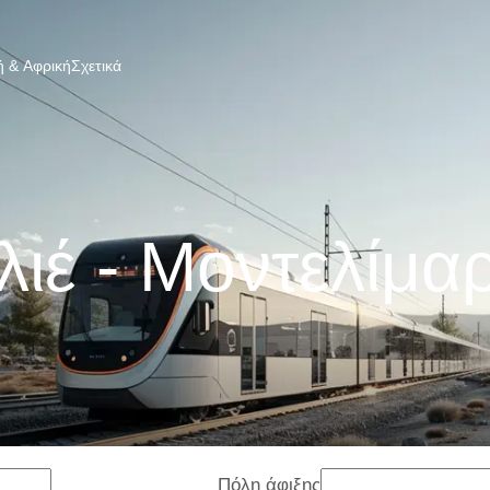
 & Αφρική
Σχετικά
ιέ - Μοντελίμα
Πόλη άφιξης