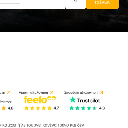
×
1
τρένων
ογή
Άριστη αξιολόγηση
Σπουδαία αξιολόγηση
κατέχει ή λειτουργεί κανένα τρένο και δεν