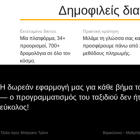
Δημοφιλείς δι
Εκτεταμένο δίκτυο
Πρακτική κράτηση
Μία πλατφόρμα, 34+
Μιλάμε τη γλώσσα σας κα
προορισμοί, 700+
προσφέρουμε πάνω από 
δρομολόγια σε όλο τον
μεθόδους πληρωμής.
κόσμο.
Η δωρεάν εφαρμογή μας για κάθε βήμα το
— ο προγραμματισμός του ταξιδιού δεν ήτ
εύκολος!
 Όσλο προς Μπέργκεν Tρένο
 Βαρκελώνη – Μαδρίτ