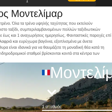
1
ος Μοντελίμαρ
τρένο. Όλα τα τρένα υψηλής ταχύτητας που εκτελούν
ριστο ταξίδι, συμπεριλαμβανομένων πολλών ταξιδιωτικών
 με έως και 1 αναχωρήσεις ημερησίως. Φανταστικές παροχές επί
ελαφριά και ευρύχωρα βαγόνια, εξοπλισμένα με άνετα
α είναι ιδανικά για να θαυμάζετε τη μοναδική θέα κατά τη
 σιδηροδρομικοί σταθμοί βρίσκονται κοντά στα κέντρα των
Μοντελί
1 σταθμός