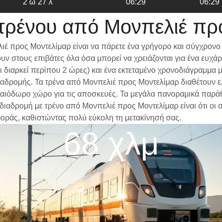
2 ω 27 λ
06:29
06:29
τρένου από Μονπελιέ πρ
έ προς Μοντελίμαρ είναι να πάρετε ένα γρήγορο και σύγχρονο 
ν στους επιβάτες όλα όσα μπορεί να χρειάζονται για ένα ευχά
δι διαρκεί περίπου 2 ώρες) και ένα εκτεταμένο χρονοδιάγραμμα
 διαδρομής. Τα τρένα από Μονπελιέ προς Μοντελίμαρ διαθέτουν 
αιόδωρο χώρο για τις αποσκευές. Τα μεγάλα πανοραμικά παράθυρ
α διαδρομή με τρένο από Μονπελιέ προς Μοντελίμαρ είναι ότι οι
φοράς, καθιστώντας πολύ εύκολη τη μετακίνησή σας.
68 χλμ