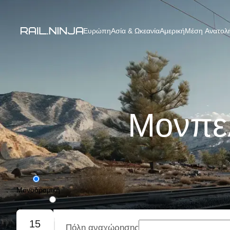
Ευρώπη
Ασία & Ωκεανία
Αμερική
Μέση Ανατολή
Μονπελ
Μονοδρομική
Με επιστροφή
15
Πόλη αναχώρησης