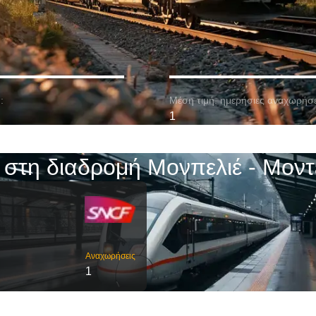
:
Μέση τιμή. ημερήσιες αναχωρήσε
1
 στη διαδρομή Μονπελιέ - Μοντ
Αναχωρήσεις
1