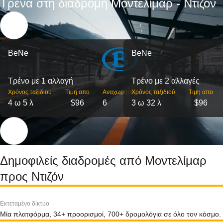
Τρένα στη διαδρομή Μοντελίμαρ - Ντιζόν
BeNe
BeNe
Τρένο με 1 αλλαγή
Τρένο με 2 αλλαγές
Χρόνος ταξιδιού
Τιμη απο
Αναχωρήσεις
Χρόνος ταξιδιού
Τιμη απο
4 ω 5 λ
$96
6
3 ω 32 λ
$96
Δημοφιλείς διαδρομές από Μοντελίμαρ
προς Ντιζόν
Εκτεταμένο δίκτυο
Μία πλατφόρμα, 34+ προορισμοί, 700+ δρομολόγια σε όλο τον κόσμο.