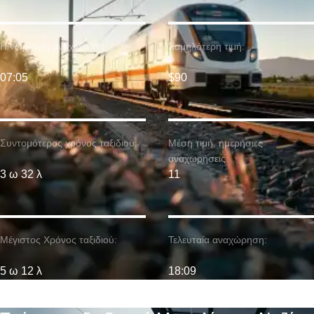
Η νωρίτερη αναχώρηση:
Χαμηλότερη τιμή:
07:05
$90
Συντομότερος χρόνος ταξιδιού:
Μέση τιμή. ημερήσιες
αναχωρήσεις:
3 ω 32 λ
11
Μέγιστος Χρόνος ταξιδιού:
Τελευταία αναχώρηση:
5 ω 12 λ
18:09