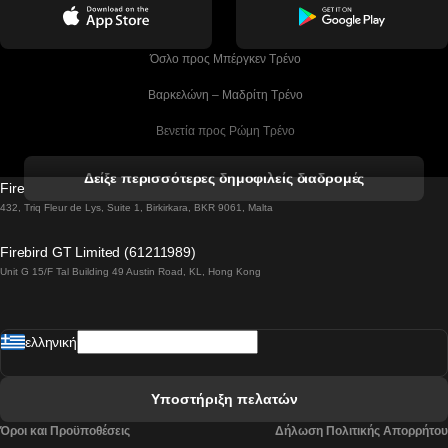
 Όσλο προς Μπέργκεν Tρένο
 Βαρκελώνη – Μαδρίτη Tρένο
 Βενετία προς Ρώμη Τρένο
 Βενετία προς Φλωρεντία Τρένο
Δείξε περισσότερες δημοφιλείς διαδρομές
Firebird GT Limited (OC 1451)
 Βιέννη προς Σάλτσμπουργκ Τρένα
432, Triq Fleur de Lys, Suite 1, Birkirkara, BKR 9061, Malta
 Βουδαπέστη προς Μπρατισλάβα Τρένα
Firebird GT Limited (61211989)
Unit G 15/F Tal Building 49 Austin Road, KL, Hong Kong
 Βουδαπέστη προς Πράγα Tρένο
 Βουδαπέστη – Βιέννη Tρένο
ελληνική
 Γκουανγκτζού προς Σεούλ Τρένα
 Ελσίνκι προς Ροβανιέμι Τρένο
Υποστήριξη πελατών
 Κοΐμπρα προς Πόρτο Τρένα
Όροι και Προϋποθέσεις
Δήλωση Πολιτικής Απορρήτου