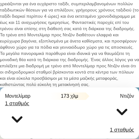
χρειάζονται για ένα ευχάριστο ταξίδι, συμπεριλαμβανομένων πολλών
ταξιδιωτικών θέσεων για να επιλέξουν, γρήγορους χρόνους ταξιδιού (το
ταξίδι διαρκεί περίπου 4 ώρες) και ένα εκτεταμένο χρονοδιάγραμμα με
έως και 11 αναχωρήσεις ημερησίως. Φανταστικές παροχές επί του
τρένου είναι επίσης στη διάθεσή σας κατά τη διάρκεια της διαδρομής.
Τα τρένα από Μοντελίμαρ προς Ντιζόν διαθέτουν ελαφριά και
ευρύχωρα βαγόνια, εξοπλισμένα με άνετα καθίσματα, και προσφέρουν
άφθονο χώρο για τα πόδια και γενναιόδωρο χώρο για τις αποσκευές.
Τα μεγάλα πανοραμικά παράθυρα είναι ιδανικά για να θαυμάζετε τη
μοναδική θέα κατά τη διάρκεια της διαδρομής. Ένας άλλος λόγος για να
επιλέξετε μια διαδρομή με τρένο από Μοντελίμαρ προς Ντιζόν είναι ότι
οι σιδηροδρομικοί σταθμοί βρίσκονται κοντά στα κέντρα των πόλεων
και είναι εύκολα προσβάσιμοι με τα μέσα μαζικής μεταφοράς,
καθιστώντας πολύ εύκολη τη μετακίνησή σας.
Μοντελίμαρ
173 χλμ
Ντιζόν
1 σταθμός
1 σταθμός