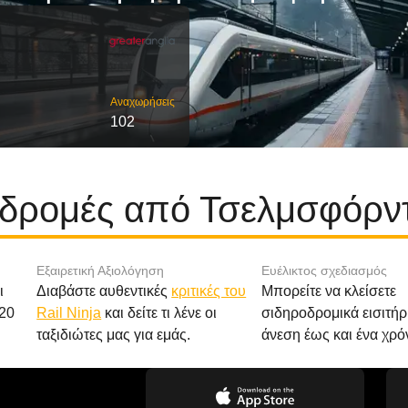
Αναχωρήσεις
102
αδρομές από Τσελμσφόρν
Εξαιρετική Αξιολόγηση
Ευέλικτος σχεδιασμός
ι
Διαβάστε αυθεντικές
κριτικές του
Μπορείτε να κλείσετε
20
Rail Ninja
και δείτε τι λένε οι
σιδηροδρομικά εισιτήρ
ταξιδιώτες μας για εμάς.
άνεση έως και ένα χρό