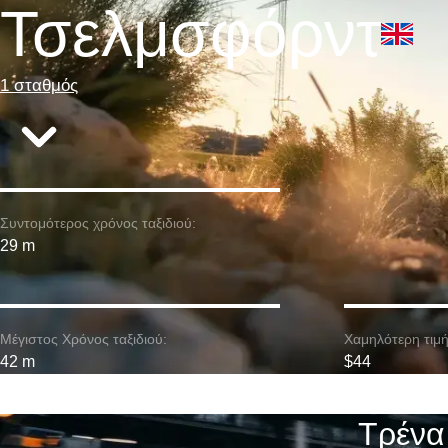
Τσελμσφόρντ
1 σταθμός
Συντομότερος χρόνος ταξιδιού:
29 m
Μέγιστος Χρόνος ταξιδιού:
Χαμηλότερη τιμή
42 m
$44
Τρένα