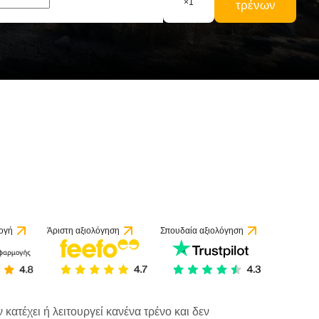
×
1
τρένων
ογή
Άριστη αξιολόγηση
Σπουδαία αξιολόγηση
κατέχει ή λειτουργεί κανένα τρένο και δεν