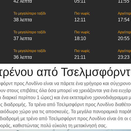
42 λεπτα
05:11
11:55
Το μεγαλύτερο ταξίδι
Πιο νωρίς
Αργότε
38 λεπτα
12:11
17:54
Το μεγαλύτερο ταξίδι
Πιο νωρίς
Αργότε
37 λεπτα
18:10
20:55
Το μεγαλύτερο ταξίδι
Πιο νωρίς
Αργότε
36 λεπτα
21:11
23:23
τρένου από Τσελμσφόρντ
όρντ προς Λονδίνο είναι να πάρετε ένα γρήγορο και σύγχρονο 
ν στους επιβάτες όλα όσα μπορεί να χρειάζονται για ένα ευχά
ίδι διαρκεί περίπου 1 ώρες) και ένα εκτεταμένο χρονοδιάγραμμ
 της διαδρομής. Τα τρένα από Τσελμσφόρντ προς Λονδίνο διαθέτ
αιόδωρο χώρο για τις αποσκευές. Τα μεγάλα πανοραμικά παράθυρ
α διαδρομή με τρένο από Τσελμσφόρντ προς Λονδίνο είναι ότι οι
φοράς, καθιστώντας πολύ εύκολη τη μετακίνησή σας.