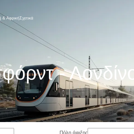
 & Αφρική
Σχετικά
φόρντ - Λονδίν
Πόλη άφιξης