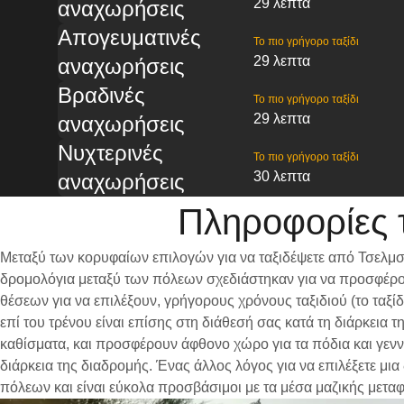
29 λεπτα
αναχωρήσεις
Απογευματινές
Το πιο γρήγορο ταξίδι
29 λεπτα
αναχωρήσεις
Βραδινές
Το πιο γρήγορο ταξίδι
29 λεπτα
αναχωρήσεις
Νυχτερινές
Το πιο γρήγορο ταξίδι
30 λεπτα
αναχωρήσεις
Πληροφορίες 
Μεταξύ των κορυφαίων επιλογών για να ταξιδέψετε από Τσελμσφ
δρομολόγια μεταξύ των πόλεων σχεδιάστηκαν για να προσφέρου
θέσεων για να επιλέξουν, γρήγορους χρόνους ταξιδιού (το ταξ
επί του τρένου είναι επίσης στη διάθεσή σας κατά τη διάρκεια
καθίσματα, και προσφέρουν άφθονο χώρο για τα πόδια και γενν
διάρκεια της διαδρομής. Ένας άλλος λόγος για να επιλέξετε μι
πόλεων και είναι εύκολα προσβάσιμοι με τα μέσα μαζικής μετα