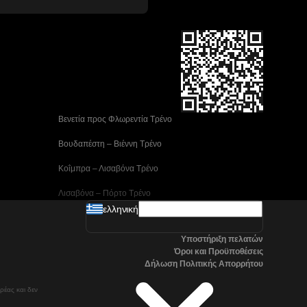
 Βενετία προς Φλωρεντία Τρένο
 Βουδαπέστη – Βιέννη Tρένο
 Κοΐμπρα – Λισαβόνα Τρένο
 Λισαβόνα – Πόρτο Tρένο
ελληνική
 Μαδρίτη προς Αλικάντε Τρένα
Υποστήριξη πελατών
 Νάπολη προς Ρώμη Τρένα
Όροι και Προϋποθέσεις
Δήλωση Πολιτικής Απορρήτου
 Στοκχόλμη προς Γκέτεμποργκ Τρένα
ρέας και δεν
 Τρένα Τσανγκγουόν προς Σεούλ