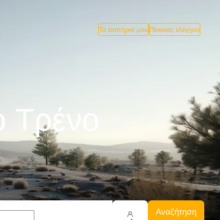
Τα εισιτήριά μου
Πίνακας ελέγχου
ο Tρένο
Αναζήτηση