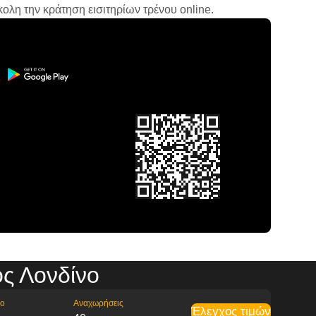
ολη την κράτηση εισιτηρίων τρένου online.
ς Λονδίνο
ρο
Αναχωρήσεις
Έλεγχος τιμών