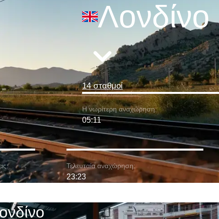
Λονδίνο
14 σταθμοί
Η νωρίτερη αναχώρηση:
05:11
ις:
Τελευταία αναχώρηση:
23:23
ονδίνο