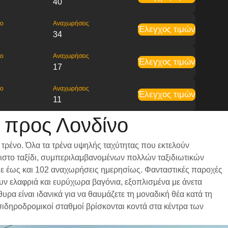
40
ρο
Αναχωρήσεις
Έλεγχος τιμών
34
ρο
Αναχωρήσεις
Έλεγχος τιμών
17
ρο
Αναχωρήσεις
Έλεγχος τιμών
11
 προς Λονδίνο
τρένο. Όλα τα τρένα υψηλής ταχύτητας που εκτελούν
ριστο ταξίδι, συμπεριλαμβανομένων πολλών ταξιδιωτικών
α με έως και 102 αναχωρήσεις ημερησίως. Φανταστικές παροχές
ουν ελαφριά και ευρύχωρα βαγόνια, εξοπλισμένα με άνετα
α είναι ιδανικά για να θαυμάζετε τη μοναδική θέα κατά τη
 σιδηροδρομικοί σταθμοί βρίσκονται κοντά στα κέντρα των