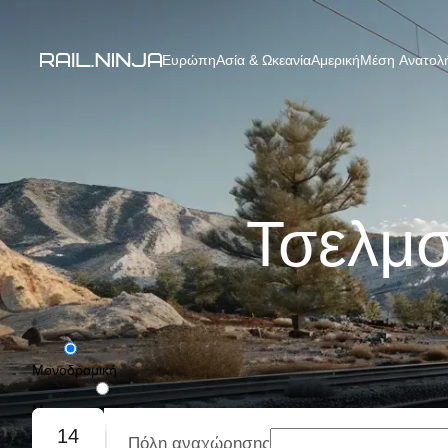
Ευρώπη
Ασία & Ωκεανία
Αμερική
Μέση Ανατολή
Τσελμσ
Μονοδρομική
Με επιστροφή
14
Πόλη αναχώρησης