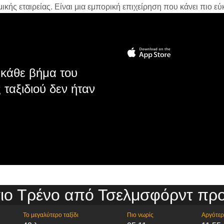
ής εταιρείας. Είναι μια εμπορική επιχείρηση που κάνει πιο εύκ
κάθε βήμα του
 ταξιδιού δεν ήταν
ιο Τρένο από Τσελμσφόρντ προ
Το μεγαλύτερο ταξίδι
Πιο νωρίς
Αργότε