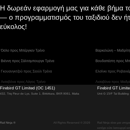
Η δωρεάν εφαρμογή μας για κάθε βήμα το
— ο προγραμματισμός του ταξιδιού δεν ήτ
εύκολος!
 Όσλο προς Μπέργκεν Tρένο
 Βαρκελώνη – Μαδρίτ
 Βιέννη προς Σάλτσμπουργκ Τρένα
 Βουδαπέστη προς Μπ
 Γκουανγκτζού προς Σεούλ Τρένα
 Ελσίνκι προς Ροβανιέ
 Λισαβόνα προς Λάγος Tρένο
 Λισαβόνα προς Μαδρ
Firebird GT Limited (OC 1451)
Firebird GT Limit
 Λισαβόνα – Φάρο Τρένο
 Λονδίνο – Εδιμβούργ
432, Triq Fleur de Lys, Suite 1, Birkirkara, BKR 9061, Malta
Unit G 15/F Tal Buildin
 Μπέργκεν – Όσλο Tρένο
 Μπουσάν προς Τσεον
 Σίντνεϊ προς Καμπέρα Τρένα
 Σεούλ προς Νταετζέο
Rail Ninja ®
All Rights Reserved © 2026
Rail Ninja είναι μια υπη
 Τρένα Γκάλγουεϊ προς Δουβλίνο
 Τρένα Μπρατισλάβα 
κατέχει ούτε λειτουργεί κ