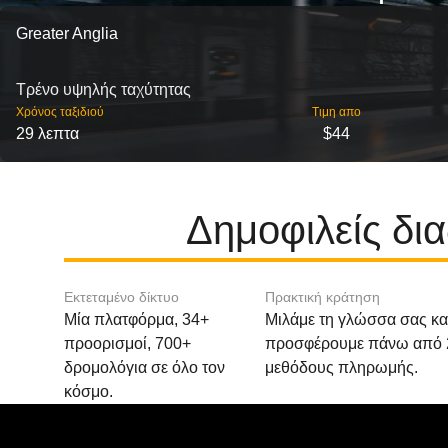
Greater Anglia
Τρένο υψηλής ταχύτητας
Χρόνος ταξιδιού
Τιμη απο
29 λεπτα
$44
Δημοφιλείς δι
Εκτεταμένο δίκτυο
Πρακτική κράτηση
Μία πλατφόρμα, 34+
Μιλάμε τη γλώσσα σας κα
προορισμοί, 700+
προσφέρουμε πάνω από 
δρομολόγια σε όλο τον
μεθόδους πληρωμής.
κόσμο.