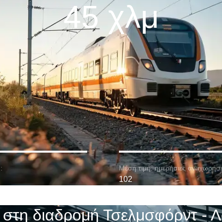
45 χλμ
:
Μέση τιμή. ημερήσιες αναχωρήσε
102
 στη διαδρομή Τσελμσφόρντ - Λ