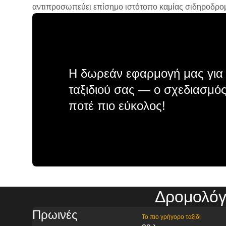
αντιπροσωπεύει επίσημο ιστότοπο καμίας σιδηροδρομικ
Η δωρεάν εφαρμογή μας για 
ταξιδιού σας — ο σχεδιασμός
ποτέ πιο εύκολος!
Δρομολόγ
Πρωινές
Το πιο γρήγορο ταξίδι