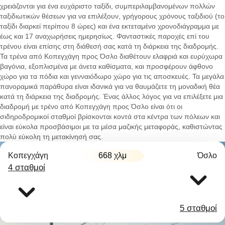
χρειάζονται για ένα ευχάριστο ταξίδι, συμπεριλαμβανομένων πολλών
ταξιδιωτικών θέσεων για να επιλέξουν, γρήγορους χρόνους ταξιδιού (το
ταξίδι διαρκεί περίπου 8 ώρες) και ένα εκτεταμένο χρονοδιάγραμμα με
έως και 17 αναχωρήσεις ημερησίως. Φανταστικές παροχές επί του
τρένου είναι επίσης στη διάθεσή σας κατά τη διάρκεια της διαδρομής.
Τα τρένα από Κοπεγχάγη προς Όσλο διαθέτουν ελαφριά και ευρύχωρα
βαγόνια, εξοπλισμένα με άνετα καθίσματα, και προσφέρουν άφθονο
χώρο για τα πόδια και γενναιόδωρο χώρο για τις αποσκευές. Τα μεγάλα
πανοραμικά παράθυρα είναι ιδανικά για να θαυμάζετε τη μοναδική θέα
κατά τη διάρκεια της διαδρομής. Ένας άλλος λόγος για να επιλέξετε μια
διαδρομή με τρένο από Κοπεγχάγη προς Όσλο είναι ότι οι
σιδηροδρομικοί σταθμοί βρίσκονται κοντά στα κέντρα των πόλεων και
είναι εύκολα προσβάσιμοι με τα μέσα μαζικής μεταφοράς, καθιστώντας
πολύ εύκολη τη μετακίνησή σας.
Κοπεγχάγη
668 χλμ
Όσλο
4 σταθμοί
5 σταθμοί