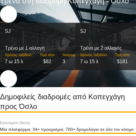
Τρένα στη διαδρομή Κοπεγχάγη - Όσλο
SJ
SJ
Τρένο με 1 αλλαγή
Τρένο με 2 αλλαγές
Χρόνος ταξιδιού
Τιμη απο
Αναχωρήσεις
Χρόνος ταξιδιού
Τιμη απο
7 ω 15 λ
$82
3
7 ω 15 λ
$181
Δημοφιλείς διαδρομές από Κοπεγχάγη
προς Όσλο
Εκτεταμένο δίκτυο
Μία πλατφόρμα, 34+ προορισμοί, 700+ δρομολόγια σε όλο τον κόσμο.