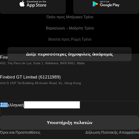
 Όσλο προς Μπέργκεν Tρένο
 Βαρκελώνη – Μαδρίτη Tρένο
 Βενετία προς Ρώμη Τρένο
 Βενετία προς Φλωρεντία Τρένο
Δείξε περισσότερες δημοφιλείς διαδρομές
Firebird GT Limited (OC 1451)
 Βιέννη προς Σάλτσμπουργκ Τρένα
432, Triq Fleur de Lys, Suite 1, Birkirkara, BKR 9061, Malta
 Βουδαπέστη προς Μπρατισλάβα Τρένα
Firebird GT Limited (61211989)
Unit G 15/F Tal Building 49 Austin Road, KL, Hong Kong
 Βουδαπέστη προς Πράγα Tρένο
 Βουδαπέστη – Βιέννη Tρένο
ελληνική
 Γκουανγκτζού προς Σεούλ Τρένα
 Ελσίνκι προς Ροβανιέμι Τρένο
Υποστήριξη πελατών
 Κοΐμπρα προς Πόρτο Τρένα
Όροι και Προϋποθέσεις
Δήλωση Πολιτικής Απορρήτου