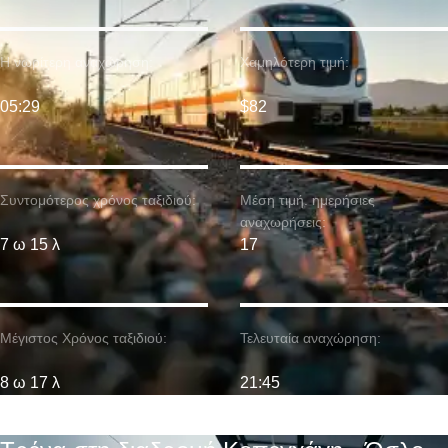
Η νωρίτερη αναχώρηση:
Χαμηλότερη τιμή:
05:29
$82
Συντομότερος χρόνος ταξιδιού:
Μέση τιμή. ημερήσιες
αναχωρήσεις:
7 ω 15 λ
17
Μέγιστος Χρόνος ταξιδιού:
Τελευταία αναχώρηση:
8 ω 17 λ
21:45