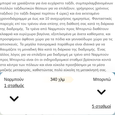
μπορεί να χρειάζονται για ένα ευχάριστο ταξίδι, συμπεριλαμβανομένων
πολλών ταξιδιωτικών θέσεων για να επιλέξουν, γρήγορους χρόνους
ταξιδιού (το ταξίδι διαρκεί περίπου 4 ώρες) και ένα εκτεταμένο
χρονοδιάγραμμα με έως και 10 αναχωρήσεις ημερησίως. Φανταστικές
παροχές επί του τρένου είναι επίσης στη διάθεσή σας κατά τη διάρκεια
της διαδρομής. Τα τρένα από Ναρμπούν προς Μπορντώ διαθέτουν
ελαφριά και ευρύχωρα βαγόνια, εξοπλισμένα με άνετα καθίσματα, και
προσφέρουν άφθονο χώρο για τα πόδια και γενναιόδωρο χώρο για τις
αποσκευές. Τα μεγάλα πανοραμικά παράθυρα είναι ιδανικά για να
θαυμάζετε τη μοναδική θέα κατά τη διάρκεια της διαδρομής. Ένας
άλλος λόγος για να επιλέξετε μια διαδρομή με τρένο από Ναρμπούν
προς Μπορντώ είναι ότι οι σιδηροδρομικοί σταθμοί βρίσκονται κοντά
στα κέντρα των πόλεων και είναι εύκολα προσβάσιμοι με τα μέσα
μαζικής μεταφοράς, καθιστώντας πολύ εύκολη τη μετακίνησή σας.
Ναρμπούν
340 χλμ
Μπορντώ
1 σταθμός
5 σταθμοί