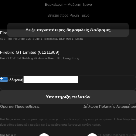
 Βαρκελώνη – Μαδρίτη Tρένο
 Βενετία προς Ρώμη Τρένο
 Βενετία προς Φλωρεντία Τρένο
Δείξε περισσότερες δημοφιλείς διαδρομές
Firebird GT Limited (OC 1451)
 Βιέννη προς Σάλτσμπουργκ Τρένα
432, Triq Fleur de Lys, Suite 1, Birkirkara, BKR 9061, Malta
 Βουδαπέστη προς Μπρατισλάβα Τρένα
Firebird GT Limited (61211989)
Unit G 15/F Tal Building 49 Austin Road, KL, Hong Kong
 Βουδαπέστη προς Πράγα Tρένο
 Βουδαπέστη – Βιέννη Tρένο
ελληνική
 Γκουανγκτζού προς Σεούλ Τρένα
 Ελσίνκι προς Ροβανιέμι Τρένο
Υποστήριξη πελατών
 Κοΐμπρα προς Πόρτο Τρένα
Όροι και Προϋποθέσεις
Δήλωση Πολιτικής Απορρήτου
 Κοΐμπρα – Λισαβόνα Τρένο
Rail Ninja είναι μια υπηρεσία κρατήσεων για την online κράτηση εισιτηρίων τρένων. Η Rail Ninja δεν
 Λισαβόνα προς Λάγος Tρένο
είναι σιδηροδρομικός φορέας και δεν κατέχει ούτε λειτουργεί κανένα τρένο.
Rail Ninja ®
All Rights Reserved © 2026
 Λισαβόνα προς Μαδρίτη Τρένα