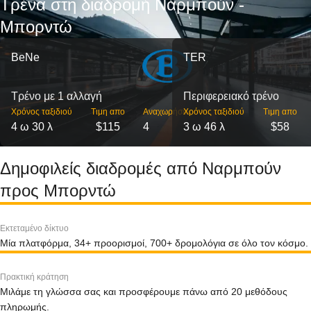
Τρένα στη διαδρομή Ναρμπούν -
Μπορντώ
BeNe
TER
Τρένο με 1 αλλαγή
Περιφερειακό τρένο
Χρόνος ταξιδιού
Τιμη απο
Αναχωρήσεις
Χρόνος ταξιδιού
Τιμη απο
4 ω 30 λ
$115
4
3 ω 46 λ
$58
Δημοφιλείς διαδρομές από Ναρμπούν
προς Μπορντώ
Εκτεταμένο δίκτυο
Μία πλατφόρμα, 34+ προορισμοί, 700+ δρομολόγια σε όλο τον κόσμο.
Πρακτική κράτηση
Μιλάμε τη γλώσσα σας και προσφέρουμε πάνω από 20 μεθόδους
πληρωμής.