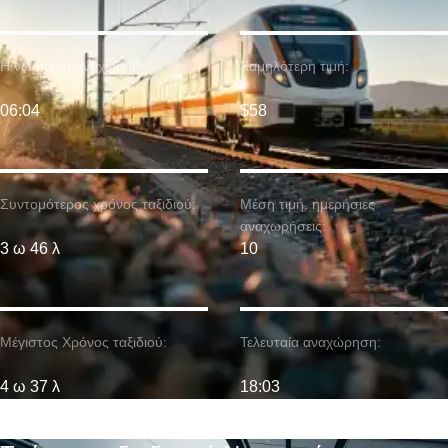
Η νωρίτερη αναχώρηση:
Χαμηλότερη τιμή:
06:04
$58
Συντομότερος χρόνος ταξιδιού:
Μέση τιμή. ημερήσιες
αναχωρήσεις:
3 ω 46 λ
10
Μέγιστος Χρόνος ταξιδιού:
Τελευταία αναχώρηση:
4 ω 37 λ
18:03