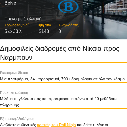
BeNe
Τρένο με 1 αλλαγή
Χρόνος ταξιδιού
Τιμη απο
Αναχωρήσεις
5 ω 33 λ
$148
8
Δημοφιλείς διαδρομές από Νίκαια προς
Ναρμπούν
Εκτεταμένο δίκτυο
Μία πλατφόρμα, 34+ προορισμοί, 700+ δρομολόγια σε όλο τον κόσμο.
Πρακτική κράτηση
Μιλάμε τη γλώσσα σας και προσφέρουμε πάνω από 20 μεθόδους
πληρωμής.
Εξαιρετική Αξιολόγηση
Διαβάστε αυθεντικές
κριτικές του Rail Ninja
και δείτε τι λένε οι