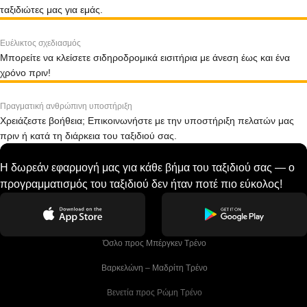
ταξιδιώτες μας για εμάς.
Ευέλικτος σχεδιασμός
Μπορείτε να κλείσετε σιδηροδρομικά εισιτήρια με άνεση έως και ένα
χρόνο πριν!
Πραγματική ανθρώπινη υποστήριξη
Χρειάζεστε βοήθεια; Επικοινωνήστε με την υποστήριξη πελατών μας
πριν ή κατά τη διάρκεια του ταξιδιού σας.
Η δωρεάν εφαρμογή μας για κάθε βήμα του ταξιδιού σας — ο
προγραμματισμός του ταξιδιού δεν ήταν ποτέ πιο εύκολος!
 Όσλο προς Μπέργκεν Tρένο
 Βαρκελώνη – Μαδρίτη Tρένο
 Βενετία προς Ρώμη Τρένο