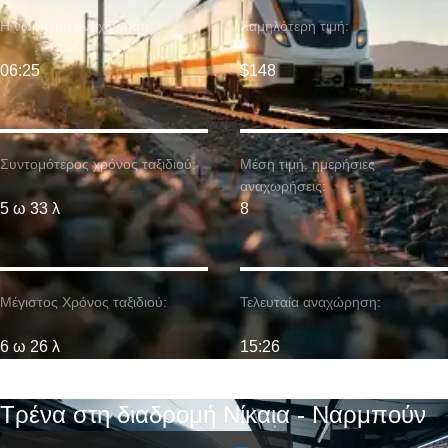
Η νωρίτερη αναχώρηση:
Χαμηλότερη τιμή:
06:25
$148
Συντομότερος χρόνος ταξιδιού:
Μέση τιμή. ημερήσιες
αναχωρήσεις:
5 ω 33 λ
8
Μέγιστος Χρόνος ταξιδιού:
Τελευταία αναχώρηση:
6 ω 26 λ
15:26
Τρένα στη διαδρομή Νίκαια - Ναρμπούν