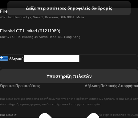
 Βενετία προς Φλωρεντία Τρένο
Δείξε περισσότερες δημοφιλείς διαδρομές
Firebird GT Limited (OC 1451)
 Βιέννη προς Σάλτσμπουργκ Τρένα
432, Triq Fleur de Lys, Suite 1, Birkirkara, BKR 9061, Malta
 Βουδαπέστη προς Μπρατισλάβα Τρένα
Firebird GT Limited (61211989)
Unit G 15/F Tal Building 49 Austin Road, KL, Hong Kong
 Βουδαπέστη προς Πράγα Tρένο
 Βουδαπέστη – Βιέννη Tρένο
ελληνική
 Γκουανγκτζού προς Σεούλ Τρένα
 Ελσίνκι προς Ροβανιέμι Τρένο
Υποστήριξη πελατών
 Κοΐμπρα προς Πόρτο Τρένα
Όροι και Προϋποθέσεις
Δήλωση Πολιτικής Απορρήτου
 Κοΐμπρα – Λισαβόνα Τρένο
Rail Ninja είναι μια υπηρεσία κρατήσεων για την online κράτηση εισιτηρίων τρένων. Η Rail Ninja δεν
 Λισαβόνα προς Λάγος Tρένο
είναι σιδηροδρομικός φορέας και δεν κατέχει ούτε λειτουργεί κανένα τρένο.
Rail Ninja ®
All Rights Reserved © 2026
 Λισαβόνα προς Μαδρίτη Τρένα
 Λισαβόνα – Αλμπουφέιρα Τρένο
 Λισαβόνα – Πόρτο Tρένο