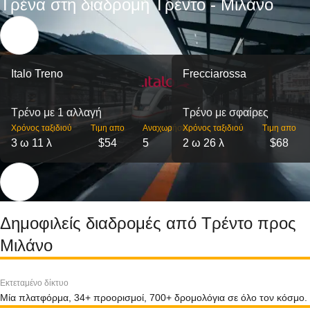
Τρένα στη διαδρομή Τρέντο - Μιλάνο
Italo Treno
Frecciarossa
Τρένο με 1 αλλαγή
Τρένο με σφαίρες
Χρόνος ταξιδιού
Τιμη απο
Αναχωρήσεις
Χρόνος ταξιδιού
Τιμη απο
3 ω 11 λ
$54
5
2 ω 26 λ
$68
Δημοφιλείς διαδρομές από Τρέντο προς
Μιλάνο
Εκτεταμένο δίκτυο
Μία πλατφόρμα, 34+ προορισμοί, 700+ δρομολόγια σε όλο τον κόσμο.