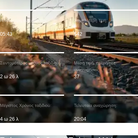
Η νωρίτερη αναχώρηση:
Χαμηλότερη τιμή:
05:43
$42
Συντομότερος χρόνος ταξιδιού:
Μέση τιμή. ημερήσιες
αναχωρήσεις:
2 ω 26 λ
37
Μέγιστος Χρόνος ταξιδιού:
Τελευταία αναχώρηση:
4 ω 26 λ
20:04