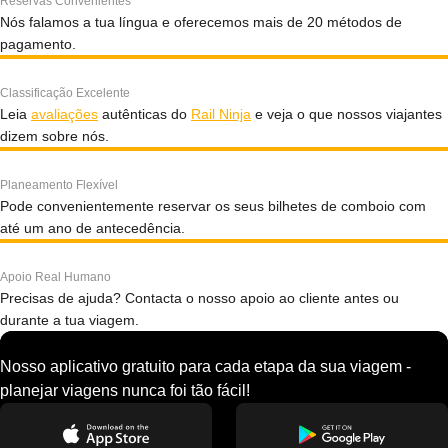
Reservas Convenientes
Nós falamos a tua língua e oferecemos mais de 20 métodos de
pagamento.
Classificação Excelente
Leia
avaliações
autênticas do
Rail Ninja
e veja o que nossos viajantes
dizem sobre nós.
Planeamento Flexível
Pode convenientemente reservar os seus bilhetes de comboio com
até um ano de antecedência.
Apoio Real Humano
Precisas de ajuda? Contacta o nosso apoio ao cliente antes ou
durante a tua viagem.
Nosso aplicativo gratuito para cada etapa da sua viagem -
planejar viagens nunca foi tão fácil!