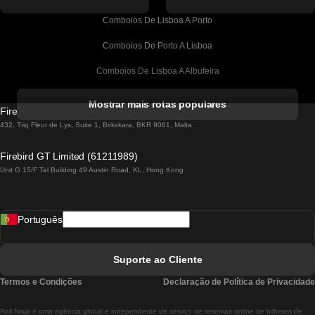
Comboios De Lisboa A Porto
Comboios De Porto A Lisboa
Comboios De Lisboa A Albufeira
Comboios De Albufeira A Lisboa
Mostrar mais rotas populares
Firebird GT Limited (OC 1451)
Comboios De Lisboa A Lagos
432, Triq Fleur de Lys, Suite 1, Birkirkara, BKR 9061, Malta
Comboios De Lagos A Lisboa
Firebird GT Limited (61211989)
Unit G 15/F Tal Building 49 Austin Road, KL, Hong Kong
Comboios De Lisboa A Madrid
Comboios De Madrid A Lisboa
Português
Comboios De Lisboa A Faro
Comboios De Faro A Lisboa
Suporte ao Cliente
Comboios De Lisboa A Coimbra
Termos e Condições
Declaração de Política de Privacidade
Comboios De Coimbra A Lisboa
Rail.Ninja é uma agência global e independente de serviço de reservas online de bilhetes de