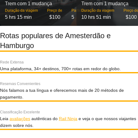
Trem com 1 mudança
Trem com 1 mudança
Duração da viagem
Preço de
Partidas
Duração da viagem
Preço d
5 hrs 15 min
$100
5
10 hrs 51 min
$100
Rotas populares de Amesterdão e
Hamburgo
Rede Extensa
Uma plataforma, 34+ destinos, 700+ rotas em redor do globo.
Reservas Convenientes
Nós falamos a tua língua e oferecemos mais de 20 métodos de
pagamento.
Classificação Excelente
Leia
avaliações
autênticas do
Rail Ninja
e veja o que nossos viajantes
dizem sobre nós.