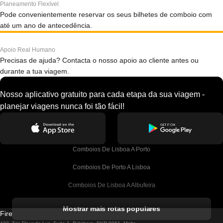
Planeamento Flexível
Pode convenientemente reservar os seus bilhetes de comboio com
até um ano de antecedência.
Apoio Real Humano
Precisas de ajuda? Contacta o nosso apoio ao cliente antes ou
durante a tua viagem.
Nosso aplicativo gratuito para cada etapa da sua viagem -
planejar viagens nunca foi tão fácil!
Comboios De Lisboa A Porto
Comboios De Porto A Lisboa
Comboios De Lisboa A Albufeira
Comboios De Albufeira A Lisboa
Mostrar mais rotas populares
Firebird GT Limited (OC 1451)
Comboios De Lisboa A Lagos