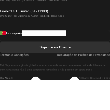
432, Triq Fleur de Lys, Suite 1, Birkirkara, BKR 9061, Malta
Comboios De Lagos A Lisboa
Firebird GT Limited (61211989)
Unit G 15/F Tal Building 49 Austin Road, KL, Hong Kong
Comboios De Lisboa A Madrid
Comboios De Madrid A Lisboa
Português
Comboios De Lisboa A Faro
Comboios De Faro A Lisboa
Suporte ao Cliente
Comboios De Lisboa A Coimbra
Termos e Condições
Declaração de Política de Privacidade
Comboios De Coimbra A Lisboa
Rail.Ninja é uma agência global e independente de serviço de reservas online de bilhetes de
Comboios De Lisboa A Braga
trem. A Rail Ninja não é uma companhia ferroviária e não possui nem opera trens.
Rail Ninja ®
All Rights Reserved © 2026
Comboios De Braga A Lisboa
Comboios De Porto A Coimbra
Comboios De Coimbra A Porto
Comboios De Barcelona A Madrid