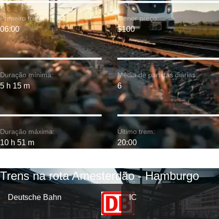
Primeiro trem:
Menor preço:
06:00
$100
Duração mínima:
Média de partidas diárias:
5 h 15 m
6
Duração máxima:
Último trem:
10 h 51 m
20:00
Trens na rota Amesterdão - Hamburgo
Deutsche Bahn
IC