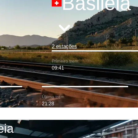
Basileia
2 estações
Primeiro trem:
09:41
Último trem:
21:28
eia