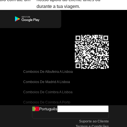
durante a tua viagem.
Comboios De Albufeira A Lisboa
Comboios De Madrid A Lisboa
Comboios De Coimbra A Lisboa
Comboios De Coimbra A Porto
Português
Comboios De Valência A Barcelona
Suporte ao Cliente
Comboios De Sevilha A Barcelona
Termos e Condições