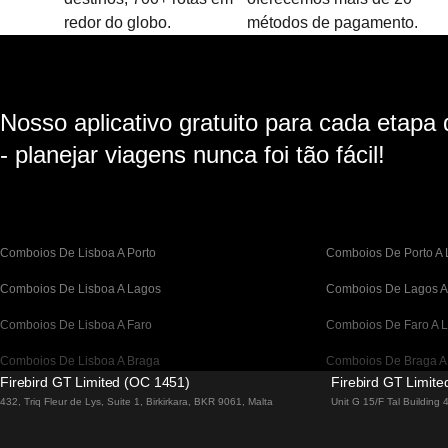
redor do globo.
métodos de pagamento.
Nosso aplicativo gratuito para cada etapa
- planejar viagens nunca foi tão fácil!
Comboios De Lisboa A Porto
Comboios De Porto A 
Comboios De Lisboa A Lagos
Comboios De Lagos A
Comboios De Lisboa A Faro
Comboios De Faro A L
Comboios De Lisboa A Braga
Comboios De Braga A
Firebird GT Limited (OC 1451)
Firebird GT Limit
Comboios De Barcelona A Madrid
Comboios De Madrid 
432, Triq Fleur de Lys, Suite 1, Birkirkara, BKR 9061, Malta
Unit G 15/F Tal Building
Comboios De Barcelona a Paris
Comboios De Paris A 