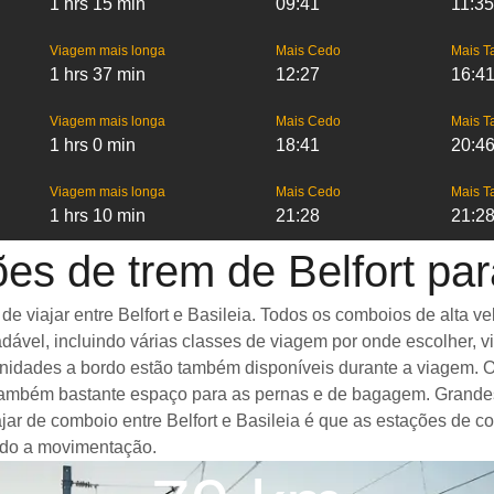
1 hrs 15 min
09:41
11:35
Viagem mais longa
Mais Cedo
Mais T
1 hrs 37 min
12:27
16:4
Viagem mais longa
Mais Cedo
Mais T
1 hrs 0 min
18:41
20:4
Viagem mais longa
Mais Cedo
Mais T
1 hrs 10 min
21:28
21:2
es de trem de Belfort par
viajar entre Belfort e Basileia. Todos os comboios de alta vel
ável, incluindo várias classes de viagem por onde escolher, v
enidades a bordo estão também disponíveis durante a viagem. O
ambém bastante espaço para as pernas e de bagagem. Grandes 
ajar de comboio entre Belfort e Basileia é que as estações de c
ando a movimentação.