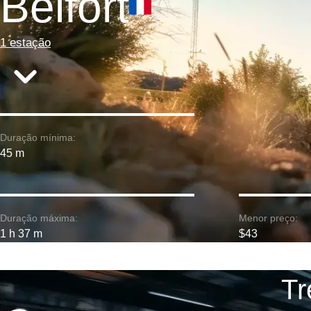
Belfort
1 estação
Duração mínima:
45 m
Duração máxima:
Menor preço:
1 h 37 m
$43
Tr