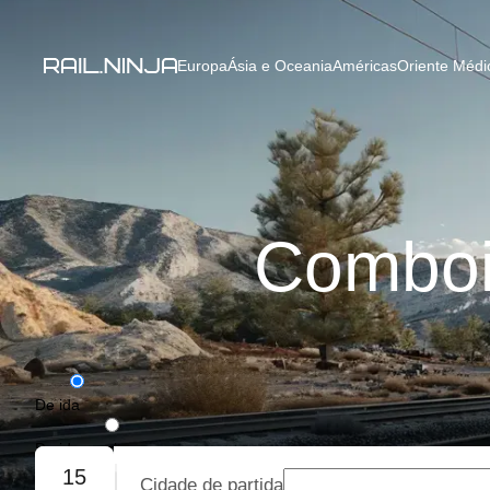
Europa
Ásia e Oceania
Américas
Oriente Médio
Comboio
De ida
De ida e volta
15
Cidade de partida