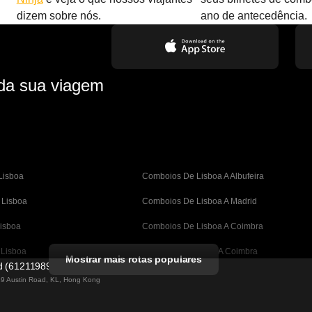
dizem sobre nós.
ano de antecedência.
 da sua viagem
Lisboa
Comboios De Lisboa A Albufeira
 Lisboa
Comboios De Lisboa A Madrid
isboa
Comboios De Lisboa A Coimbra
 Lisboa
Comboios De Porto A Coimbra
Mostrar mais rotas populares
ed (61211989)
A Barcelona
Comboios De Barcelona A Valência
 49 Austin Road, KL, Hong Kong
Barcelona
Comboios De Barcelona A Sevilha