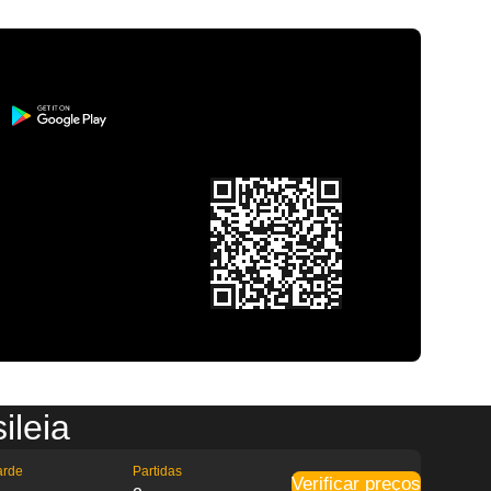
ileia
arde
Partidas
Verificar preços