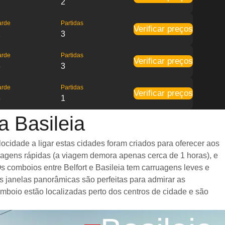
2
arde
Partidas
Verificar preços
1
3
arde
Partidas
Verificar preços
6
3
arde
Partidas
Verificar preços
8
1
a Basileia
ocidade a ligar estas cidades foram criados para oferecer aos
iagens rápidas (a viagem demora apenas cerca de 1 horas), e
s comboios entre Belfort e Basileia tem carruagens leves e
janelas panorâmicas são perfeitas para admirar as
omboio estão localizadas perto dos centros de cidade e são