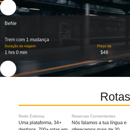
BeNe
Trem com 1 mudança
Duração da viagem
Preço de
1 hrs 0 min
$48
Rotas
Rede Extensa
Reservas Convenientes
Uma plataforma, 34+
Nós falamos a tua língua e
destinos, 700+ rotas em
oferecemos mais de 20