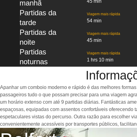
45 min
manhã
Partidas da
Viagem mais rápida
54 min
tarde
Partidas da
Viagem mais rápida
45 min
noite
Partidas
Viagem mais rápida
1 hrs 10 min
noturnas
Informaçõ
Apanhar um comboio moderno e rápido é das melhores formas de 
passageiros tudo o que possam precisar para uma viagem agrad
um horário extenso com até 9 partidas diárias. Fantásticas am
espaçosas, equipadas com assentos confortáveis oferecendo t
espetaculares vistas do percurso. Outra razão para escolher vi
convenientemente acessíveis por transportes públicos, facilit