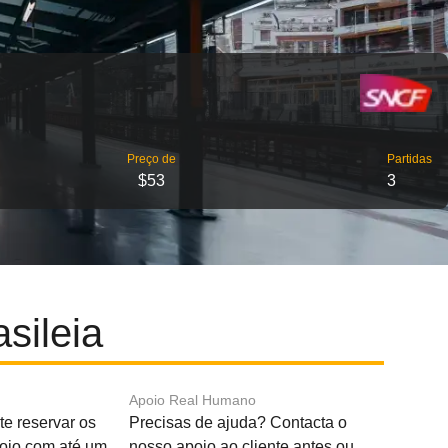
Preço de
Partidas
$53
3
sileia
Apoio Real Humano
e reservar os
Precisas de ajuda? Contacta o
boio com até um
nosso apoio ao cliente antes ou