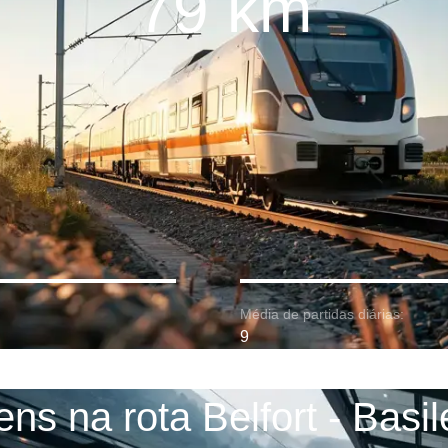
79 km
Média de partidas diárias:
9
ens na rota Belfort - Basil