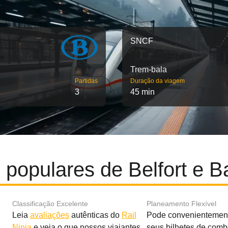
SNCF
Trem-bala
Partidas
Duração da viagem
3
45 min
 populares de Belfort e Ba
Classificação Excelente
Planeamento Flexível
Leia
avaliações
autênticas do
Rail
Pode convenientement
Ninja
e veja o que nossos viajantes
seus bilhetes de com