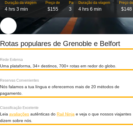
Duração da viagem
Preço de
Partidas
Duração da viagem
Preço d
4 hrs 3 min
$155
3
4 hrs 6 min
$148
Rotas populares de Grenoble e Belfort
Rede Extensa
Uma plataforma, 34+ destinos, 700+ rotas em redor do globo.
Reservas Convenientes
Nós falamos a tua língua e oferecemos mais de 20 métodos de
pagamento.
Classificação Excelente
Leia
avaliações
autênticas do
Rail Ninja
e veja o que nossos viajantes
dizem sobre nós.