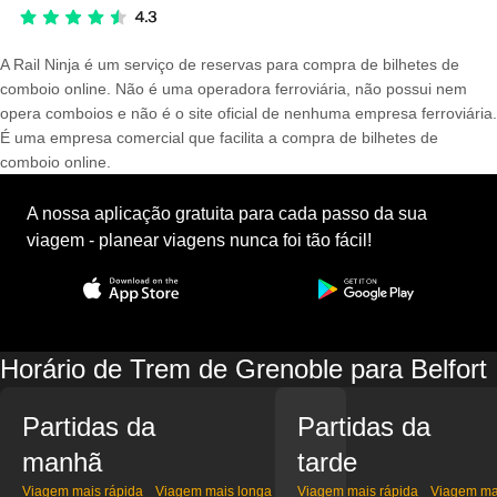
A Rail Ninja é um serviço de reservas para compra de bilhetes de
comboio online. Não é uma operadora ferroviária, não possui nem
opera comboios e não é o site oficial de nenhuma empresa ferroviária.
É uma empresa comercial que facilita a compra de bilhetes de
comboio online.
A nossa aplicação gratuita para cada passo da sua
viagem - planear viagens nunca foi tão fácil!
Horário de Trem de Grenoble para Belfort
Partidas da
Partidas da
manhã
tarde
Viagem mais rápida
Viagem mais longa
Viagem mais rápida
Viagem ma