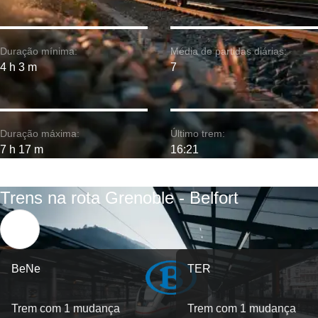
Duração mínima:
Média de partidas diárias:
4 h 3 m
7
Duração máxima:
Último trem:
7 h 17 m
16:21
Trens na rota Grenoble - Belfort
BeNe
TER
Trem com 1 mudança
Trem com 1 mudança