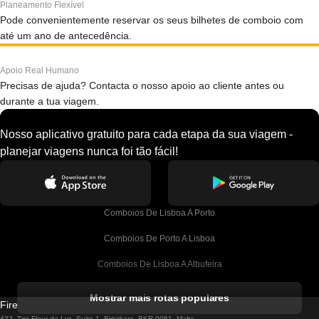
Planeamento Flexível
Pode convenientemente reservar os seus bilhetes de comboio com
até um ano de antecedência.
Apoio Real Humano
Precisas de ajuda? Contacta o nosso apoio ao cliente antes ou
durante a tua viagem.
Nosso aplicativo gratuito para cada etapa da sua viagem -
planejar viagens nunca foi tão fácil!
Comboios De Lisboa A Porto
Comboios De Porto A Lisboa
Comboios De Lisboa A Albufeira
Comboios De Albufeira A Lisboa
Mostrar mais rotas populares
Firebird GT Limited (OC 1451)
Comboios De Lisboa A Lagos
432, Triq Fleur de Lys, Suite 1, Birkirkara, BKR 9061, Malta