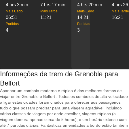
4 hrs 3 min
7 hrs 17 min
4 hrs 20 min
4 hrs 26
Mais Cedo
Mais Tarde
Mais Cedo
Mais Tarde
06:51
11:21
14:21
16:21
Partidas
Partidas
4
3
Informações de trem de Grenoble para
Belfort
Apanhar um comboio moderno e rápido é das melhores formas de
viajar entre Grenoble e Belfort . Todos os comboios de alta velocidade
a ligar estas cidades foram criados para oferecer aos passageiros
tudo o que possam precisar para uma viagem agradável, incluindo
várias classes de viagem por onde escolher, viagens rápidas (a
viagem demora apenas cerca de 5 horas), e um horário extenso com
até 7 partidas diárias. Fantásticas amenidades a bordo estão também