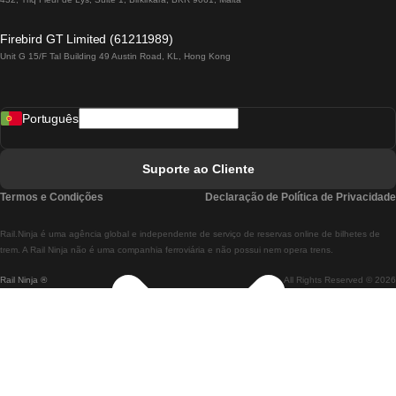
Comboios De Lagos A Lisboa
Firebird GT Limited (61211989)
Unit G 15/F Tal Building 49 Austin Road, KL, Hong Kong
Comboios De Lisboa A Madrid
Comboios De Madrid A Lisboa
Português
Comboios De Lisboa A Faro
Comboios De Faro A Lisboa
Suporte ao Cliente
Comboios De Lisboa A Coimbra
Termos e Condições
Declaração de Política de Privacidade
Comboios De Coimbra A Lisboa
Rail.Ninja é uma agência global e independente de serviço de reservas online de bilhetes de
Comboios De Lisboa A Braga
trem. A Rail Ninja não é uma companhia ferroviária e não possui nem opera trens.
Rail Ninja ®
All Rights Reserved © 2026
Comboios De Braga A Lisboa
Comboios De Porto A Coimbra
Comboios De Coimbra A Porto
Comboios De Barcelona A Madrid