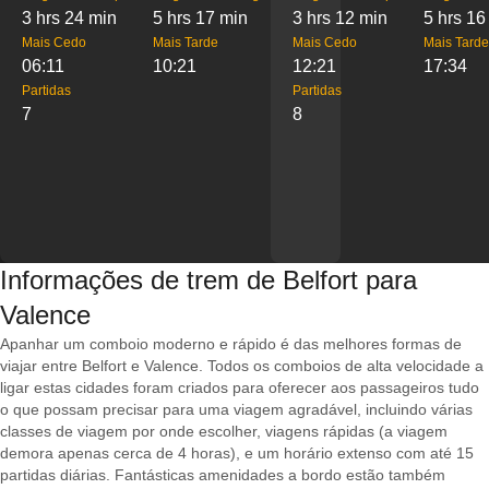
3 hrs 24 min
5 hrs 17 min
3 hrs 12 min
5 hrs 16
Mais Cedo
Mais Tarde
Mais Cedo
Mais Tarde
06:11
10:21
12:21
17:34
Partidas
Partidas
7
8
Informações de trem de Belfort para
Valence
Apanhar um comboio moderno e rápido é das melhores formas de
viajar entre Belfort e Valence. Todos os comboios de alta velocidade a
ligar estas cidades foram criados para oferecer aos passageiros tudo
o que possam precisar para uma viagem agradável, incluindo várias
classes de viagem por onde escolher, viagens rápidas (a viagem
demora apenas cerca de 4 horas), e um horário extenso com até 15
partidas diárias. Fantásticas amenidades a bordo estão também