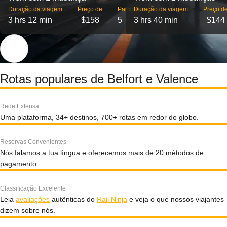
Duração da viagem
Preço de
Partidas
Duração da viagem
Preço d
3 hrs 12 min
$158
5
3 hrs 40 min
$144
Rotas populares de Belfort e Valence
Rede Extensa
Uma plataforma, 34+ destinos, 700+ rotas em redor do globo.
Reservas Convenientes
Nós falamos a tua língua e oferecemos mais de 20 métodos de
pagamento.
Classificação Excelente
Leia
avaliações
autênticas do
Rail Ninja
e veja o que nossos viajantes
dizem sobre nós.