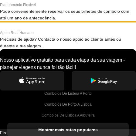
Planeamento Flexível
Pode convenientemente reservar os seus bilhetes de comboio com
até um ano de antecedência.
Apoio Real Humano
Precisas de ajuda? Contacta o nosso apoio ao cliente antes ou
durante a tua viagem.
Nosso aplicativo gratuito para cada etapa da sua viagem -
planejar viagens nunca foi tão fácil!
Comboios De Lisboa A Porto
Comboios De Porto A Lisboa
Comboios De Lisboa A Albufeira
Comboios De Albufeira A Lisboa
Mostrar mais rotas populares
Firebird GT Limited (OC 1451)