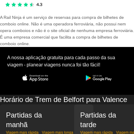
A Rail Ninja é um serviço de reservas para compra de bilhetes de
comboio online. Não é uma operadora ferroviária, não possui nem
opera comboios e não é o site oficial de nenhuma empresa ferroviária.
É uma empresa comercial que facilita a compra de bilhetes de
comboio online.
A nossa aplicação gratuita para cada passo da sua
viagem - planear viagens nunca foi tão fácil!
Horário de Trem de Belfort para Valence
Partidas da
Partidas da
manhã
tarde
Viagem mais rápida
Viagem mais longa
Viagem mais rápida
Viagem ma