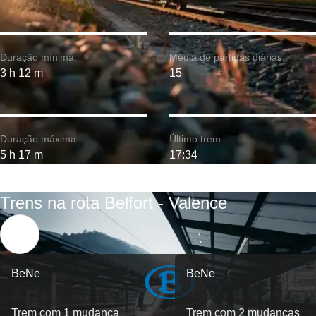
Duração mínima:
Média de partidas diárias:
3 h 12 m
15
Duração máxima:
Último trem:
5 h 17 m
17:34
Trens na rota Belfort - Valence
BeNe
BeNe
Trem com 1 mudança
Trem com 2 mudanças