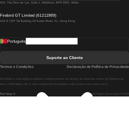
Comboios De Lisboa A Lagos
432, Triq Fleur de Lys, Suite 1, Birkirkara, BKR 9061, Malta
Comboios De Lagos A Lisboa
Firebird GT Limited (61211989)
Unit G 15/F Tal Building 49 Austin Road, KL, Hong Kong
Comboios De Lisboa A Madrid
Comboios De Madrid A Lisboa
Português
Comboios De Lisboa A Faro
Comboios De Faro A Lisboa
Suporte ao Cliente
Comboios De Lisboa A Coimbra
Termos e Condições
Declaração de Política de Privacidade
Comboios De Coimbra A Lisboa
Rail.Ninja é uma agência global e independente de serviço de reservas online de bilhetes de
Comboios De Lisboa A Braga
trem. A Rail Ninja não é uma companhia ferroviária e não possui nem opera trens.
Rail Ninja ®
All Rights Reserved © 2026
Comboios De Braga A Lisboa
Comboios De Porto A Coimbra
Comboios De Coimbra A Porto
Comboios De Barcelona A Madrid