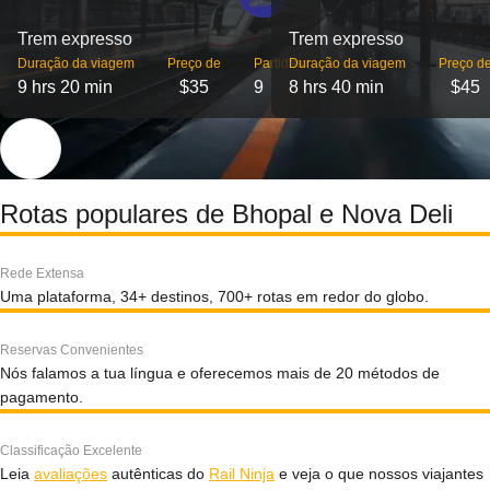
Trem expresso
Trem expresso
Duração da viagem
Preço de
Partidas
Duração da viagem
Preço d
9 hrs 20 min
$35
9
8 hrs 40 min
$45
Rotas populares de Bhopal e Nova Deli
Rede Extensa
Uma plataforma, 34+ destinos, 700+ rotas em redor do globo.
Reservas Convenientes
Nós falamos a tua língua e oferecemos mais de 20 métodos de
pagamento.
Classificação Excelente
Leia
avaliações
autênticas do
Rail Ninja
e veja o que nossos viajantes