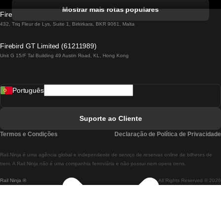
Comboios De Albufeira A Lisboa
Mostrar mais rotas populares
Firebird GT Limited (OC 1451)
Comboios De Lisboa A Lagos
432, Triq Fleur de Lys, Suite 1, Birkirkara, BKR 9061, Malta
Comboios De Lagos A Lisboa
Firebird GT Limited (61211989)
Unit G 15/F Tal Building 49 Austin Road, KL, Hong Kong
Comboios De Lisboa A Madrid
Comboios De Madrid A Lisboa
Português
Comboios De Lisboa A Faro
Comboios De Faro A Lisboa
Suporte ao Cliente
Comboios De Lisboa A Coimbra
Termos e Condições
Declaração de Política de Privacidade
Comboios De Coimbra A Lisboa
Rail.Ninja é uma agência global e independente de serviço de reservas online de bilhetes de
Comboios De Lisboa A Braga
trem. A Rail Ninja não é uma companhia ferroviária e não possui nem opera trens.
Rail Ninja ®
All Rights Reserved © 2026
Comboios De Braga A Lisboa
Comboios De Porto A Coimbra
Comboios De Coimbra A Porto