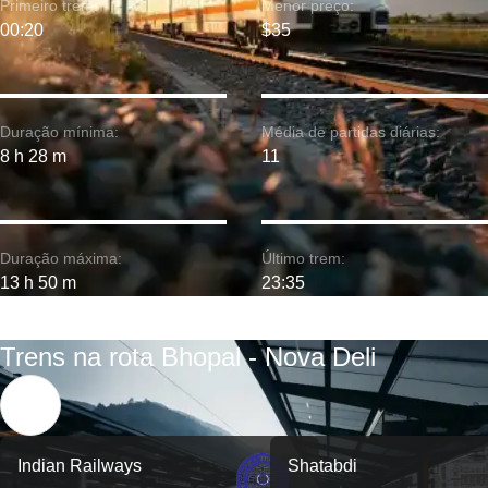
Primeiro trem:
Menor preço:
00:20
$35
Duração mínima:
Média de partidas diárias:
8 h 28 m
11
Duração máxima:
Último trem:
13 h 50 m
23:35
Trens na rota Bhopal - Nova Deli
Indian Railways
Shatabdi