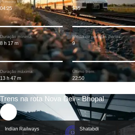
Primeiro trem:
Menor preço:
04:25
$35
Duração mínima:
Média de partidas diárias:
8 h 17 m
9
Duração máxima:
Último trem:
13 h 47 m
22:50
Trens na rota Nova Deli - Bhopal
Indian Railways
Shatabdi