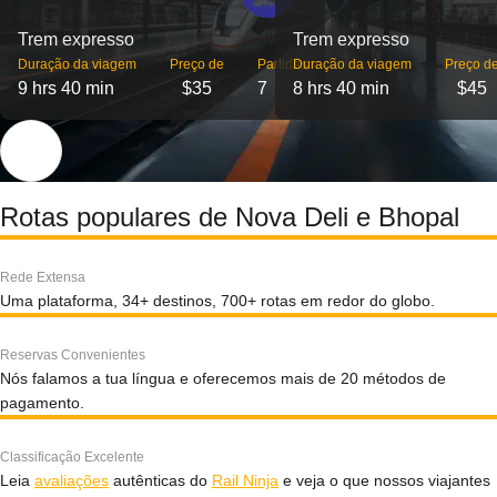
Trem expresso
Trem expresso
Duração da viagem
Preço de
Partidas
Duração da viagem
Preço d
9 hrs 40 min
$35
7
8 hrs 40 min
$45
Rotas populares de Nova Deli e Bhopal
Rede Extensa
Uma plataforma, 34+ destinos, 700+ rotas em redor do globo.
Reservas Convenientes
Nós falamos a tua língua e oferecemos mais de 20 métodos de
pagamento.
Classificação Excelente
Leia
avaliações
autênticas do
Rail Ninja
e veja o que nossos viajantes