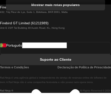
Comboios De Albufeira A Lisboa
Mostrar mais rotas populares
Firebird GT Limited (OC 1451)
Comboios De Lisboa A Lagos
432, Triq Fleur de Lys, Suite 1, Birkirkara, BKR 9061, Malta
Comboios De Lagos A Lisboa
Firebird GT Limited (61211989)
Unit G 15/F Tal Building 49 Austin Road, KL, Hong Kong
Comboios De Lisboa A Madrid
Comboios De Madrid A Lisboa
Português
Comboios De Lisboa A Faro
Comboios De Faro A Lisboa
Suporte ao Cliente
Comboios De Lisboa A Coimbra
Termos e Condições
Declaração de Política de Privacidade
Comboios De Coimbra A Lisboa
Rail.Ninja é uma agência global e independente de serviço de reservas online de bilhetes de
Comboios De Lisboa A Braga
trem. A Rail Ninja não é uma companhia ferroviária e não possui nem opera trens.
Rail Ninja ®
All Rights Reserved © 2026
Comboios De Braga A Lisboa
Comboios De Porto A Coimbra
Comboios De Coimbra A Porto