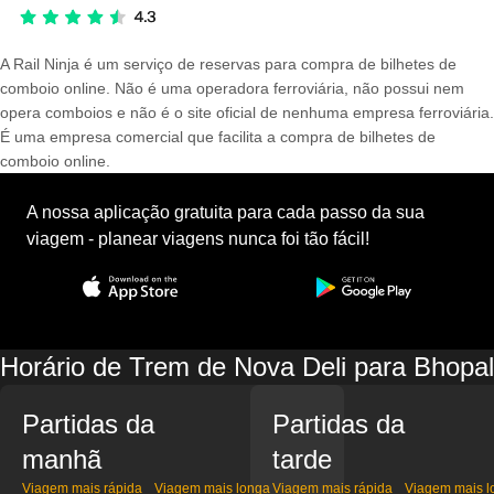
A Rail Ninja é um serviço de reservas para compra de bilhetes de
comboio online. Não é uma operadora ferroviária, não possui nem
opera comboios e não é o site oficial de nenhuma empresa ferroviária.
É uma empresa comercial que facilita a compra de bilhetes de
comboio online.
A nossa aplicação gratuita para cada passo da sua
viagem - planear viagens nunca foi tão fácil!
Horário de Trem de Nova Deli para Bhopal
Partidas da
Partidas da
manhã
tarde
Viagem mais rápida
Viagem mais longa
Viagem mais rápida
Viagem mais l