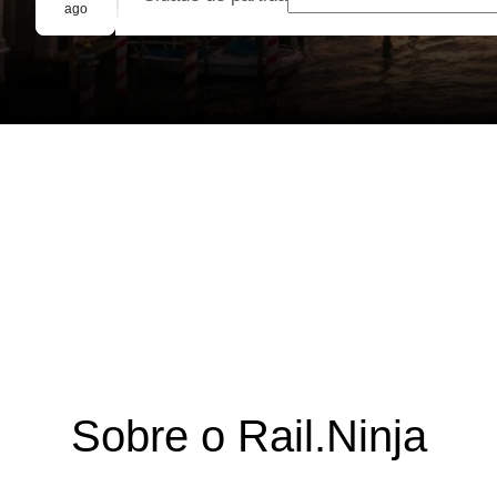
Reserva em grupo
ago
Sobre o Rail.Ninja