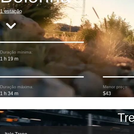
1 estação
Duração mínima:
1 h 19 m
Duração máxima:
Menor preço:
1 h 34 m
$43
Tr