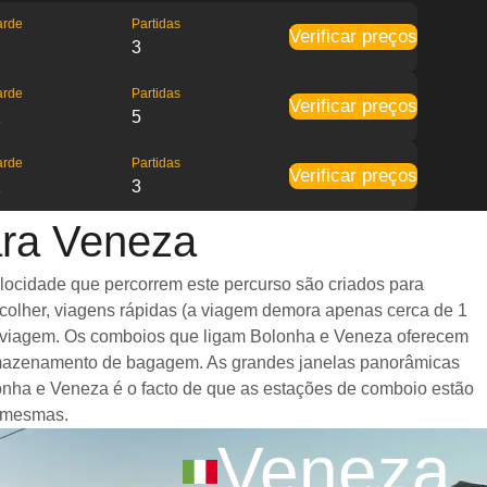
arde
Partidas
Verificar preços
3
arde
Partidas
Verificar preços
1
5
arde
Partidas
Verificar preços
1
3
ara Veneza
locidade que percorrem este percurso são criados para
scolher, viagens rápidas (a viagem demora apenas cerca de 1
e a viagem. Os comboios que ligam Bolonha e Veneza oferecem
armazenamento de bagagem. As grandes janelas panorâmicas
lonha e Veneza é o facto de que as estações de comboio estão
s mesmas.
Veneza