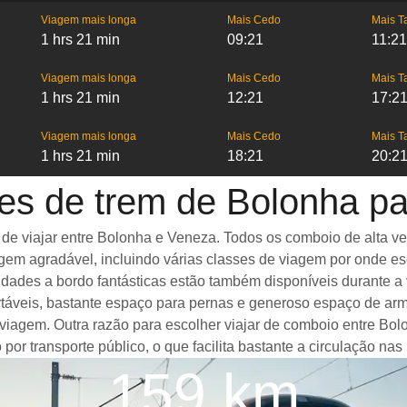
Viagem mais longa
Mais Cedo
Mais T
1 hrs 21 min
09:21
11:21
Viagem mais longa
Mais Cedo
Mais T
1 hrs 21 min
12:21
17:2
Viagem mais longa
Mais Cedo
Mais T
1 hrs 21 min
18:21
20:2
es de trem de Bolonha p
e viajar entre Bolonha e Veneza. Todos os comboio de alta ve
agem agradável, incluindo várias classes de viagem por onde e
enidades a bordo fantásticas estão também disponíveis durant
rtáveis, bastante espaço para pernas e generoso espaço de 
a viagem. Outra razão para escolher viajar de comboio entre Bo
 por transporte público, o que facilita bastante a circulação na
159 km