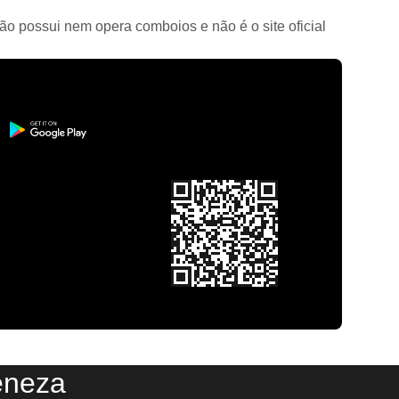
ão possui nem opera comboios e não é o site oficial
eneza