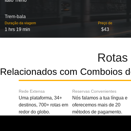
Italo Treno
Trem-bala
Duração da viagem
Preço de
1 hrs 19 min
$43
Rotas
Relacionados com Comboios d
Rede Extensa
Reservas Convenientes
Uma plataforma, 34+
Nós falamos a tua língua e
destinos, 700+ rotas em
oferecemos mais de 20
redor do globo.
métodos de pagamento.