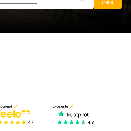
×
1
trens
53 avaliações
pcional
Excelente