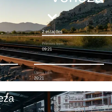
2 estações
Primeiro trem:
09:21
Último trem:
20:21
eza