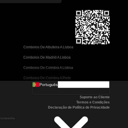
Comboios De Albufeira A Lisboa
Comboios De Madrid A Lisboa
Comboios De Coimbra A Lisboa
Comboios De Coimbra A Porto
Português
Comboios De Valência A Barcelona
Suporte ao Cliente
Comboios De Sevilha A Barcelona
Termos e Condições
Declaração de Política de Privacidade
Comboios De Málaga A Barcelona
a companhia
Comboios De Málaga A Madrid