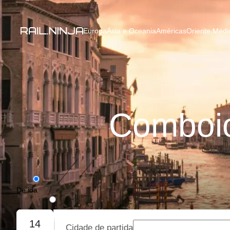
Europa
Ásia e Oceania
Américas
Oriente Médio
Comboio
De ida
De ida e volta
14
Cidade de partida