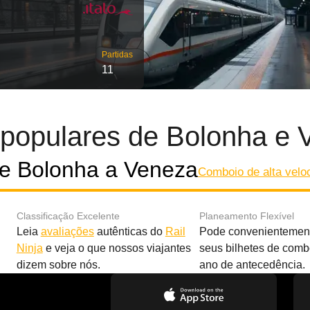
Partidas
11
 populares de Bolonha e 
e Bolonha a Veneza
Comboio de alta veloc
Classificação Excelente
Planeamento Flexível
Leia
avaliações
autênticas do
Rail
Pode convenientement
Ninja
e veja o que nossos viajantes
seus bilhetes de com
dizem sobre nós.
ano de antecedência.