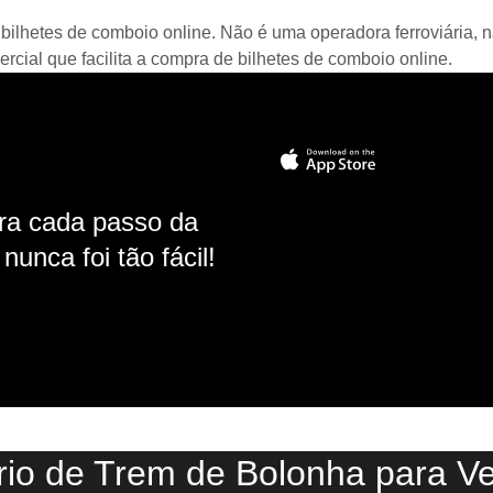
bilhetes de comboio online. Não é uma operadora ferroviária, n
ial que facilita a compra de bilhetes de comboio online.
ara cada passo da
unca foi tão fácil!
rio de Trem de Bolonha para V