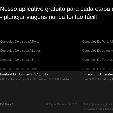
Nosso aplicativo gratuito para cada etapa
- planejar viagens nunca foi tão fácil!
Comboios De Lisboa A Porto
Comboios De Porto A 
Comboios De Lisboa A Lagos
Comboios De Lagos A
Comboios De Lisboa A Faro
Comboios De Faro A L
Comboios De Lisboa A Braga
Comboios De Braga A
Firebird GT Limited (OC 1451)
Firebird GT Limit
Comboios De Barcelona A Madrid
Comboios De Madrid 
432, Triq Fleur de Lys, Suite 1, Birkirkara, BKR 9061, Malta
Unit G 15/F Tal Building
Comboios De Barcelona a Paris
Comboios De Paris A 
Comboios De Barcelona A San Sebastian
Comboios De San Seb
Rail Ninja ®
All Rights Reserved © 2026
Rail.Ninja é uma agência
Comboios De Madrid A Sevilha
Comboios De Sevilha 
ferroviária e não possui 