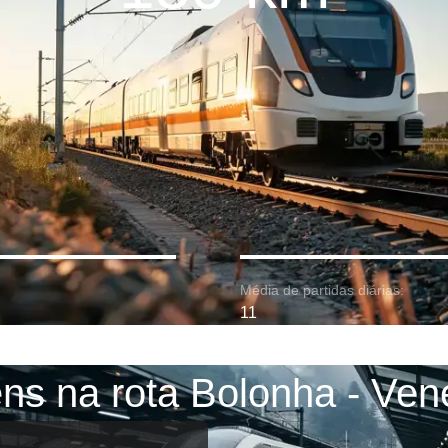
Média de partidas diárias:
11
ens na rota Bolonha - Ven