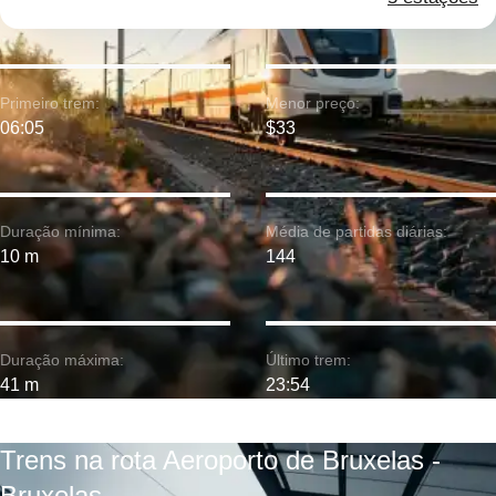
Primeiro trem:
Menor preço:
06:05
$33
Duração mínima:
Média de partidas diárias:
10 m
144
Duração máxima:
Último trem:
41 m
23:54
Trens na rota Aeroporto de Bruxelas -
Bruxelas