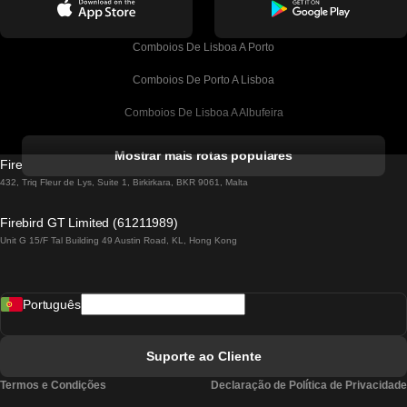
Comboios De Lisboa A Porto
Comboios De Porto A Lisboa
Comboios De Lisboa A Albufeira
Comboios De Albufeira A Lisboa
Mostrar mais rotas populares
Firebird GT Limited (OC 1451)
Comboios De Lisboa A Lagos
432, Triq Fleur de Lys, Suite 1, Birkirkara, BKR 9061, Malta
Comboios De Lagos A Lisboa
Firebird GT Limited (61211989)
Unit G 15/F Tal Building 49 Austin Road, KL, Hong Kong
Comboios De Lisboa A Madrid
Comboios De Madrid A Lisboa
Português
Comboios De Lisboa A Faro
Comboios De Faro A Lisboa
Suporte ao Cliente
Comboios De Lisboa A Coimbra
Termos e Condições
Declaração de Política de Privacidade