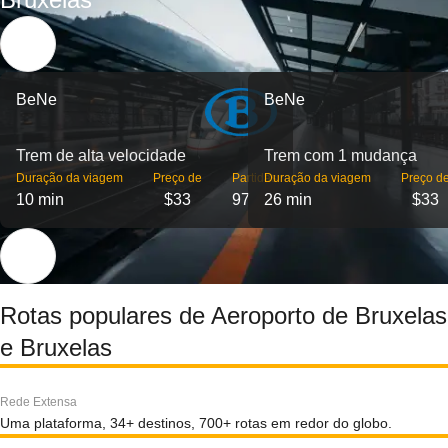
BeNe
BeNe
Trem de alta velocidade
Trem com 1 mudança
Duração da viagem
Preço de
Partidas
Duração da viagem
Preço d
10 min
$33
97
26 min
$33
Rotas populares de Aeroporto de Bruxelas
e Bruxelas
Rede Extensa
Uma plataforma, 34+ destinos, 700+ rotas em redor do globo.