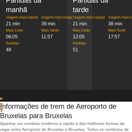
Partidas da
Partidas da
manhã
tarde
Viagem mais rápida
Viagem mais longa
Viagem mais rápida
Viagem mais l
21 min
39 min
21 min
38 min
Mais Cedo
Mais Tarde
Mais Cedo
Mais Tarde
06:05
11:57
12:05
17:57
Partidas
Partidas
48
51
1
Informações de trem de Aeroporto de
2
3
Bruxelas para Bruxelas
Apanhar um comboio moderno e rápido é das melhores formas de
viajar entre Aeroporto de Bruxelas e Bruxelas. Todos os comboios de