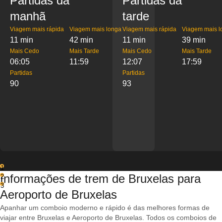
Partidas da
Partidas da
manhã
tarde
Viagem mais rápida
Viagem mais longa
Viagem mais rápida
Viagem mais l
11 min
42 min
11 min
39 min
Mais Cedo
Mais Tarde
Mais Cedo
Mais Tarde
06:05
11:59
12:07
17:59
Partidas
Partidas
90
93
1
Informações de trem de Bruxelas para
2
3
Aeroporto de Bruxelas
Apanhar um comboio moderno e rápido é das melhores formas de
viajar entre Bruxelas e Aeroporto de Bruxelas. Todos os comboios de