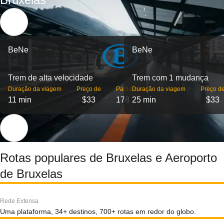
BeNe
BeNe
Trem de alta velocidade
Trem com 1 mudança
Duração da viagem
Preço de
Partidas
Duração da viagem
Preço d
11 min
$33
178
25 min
$33
Rotas populares de Bruxelas e Aeroporto
de Bruxelas
Rede Extensa
Uma plataforma, 34+ destinos, 700+ rotas em redor do globo.