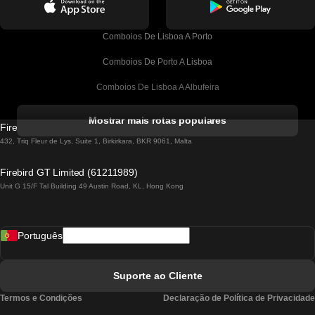
Comboios De Lisboa A Porto
Comboios De Porto A Lisboa
Comboios De Lisboa A Albufeira
Comboios De Albufeira A Lisboa
Mostrar mais rotas populares
Firebird GT Limited (OC 1451)
Comboios De Lisboa A Lagos
432, Triq Fleur de Lys, Suite 1, Birkirkara, BKR 9061, Malta
Comboios De Lagos A Lisboa
Firebird GT Limited (61211989)
Unit G 15/F Tal Building 49 Austin Road, KL, Hong Kong
Comboios De Lisboa A Madrid
Comboios De Madrid A Lisboa
Português
Comboios De Lisboa A Faro
Comboios De Faro A Lisboa
Suporte ao Cliente
Comboios De Lisboa A Coimbra
Termos e Condições
Declaração de Política de Privacidade