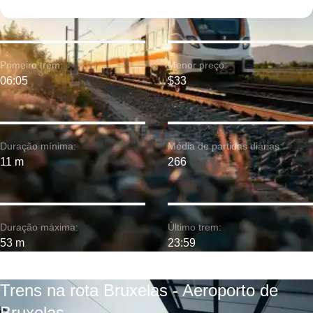
Primeiro trem:
Menor preço:
06:05
$33
Duração mínima:
Média de partidas diárias:
11 m
266
Duração máxima:
Último trem:
53 m
23:59
Trens na rota Bruxelas - Aeroporto de
Bruxelas