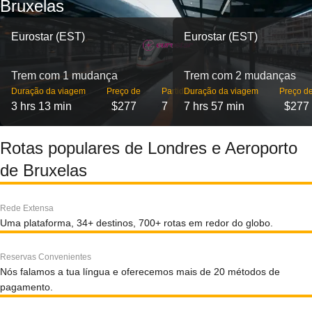
Bruxelas
Eurostar (EST)
Eurostar (EST)
Trem com 1 mudança
Trem com 2 mudanças
Duração da viagem
Preço de
Partidas
Duração da viagem
Preço d
3 hrs 13 min
$277
7
7 hrs 57 min
$277
Rotas populares de Londres e Aeroporto
de Bruxelas
Rede Extensa
Uma plataforma, 34+ destinos, 700+ rotas em redor do globo.
Reservas Convenientes
Nós falamos a tua língua e oferecemos mais de 20 métodos de
pagamento.