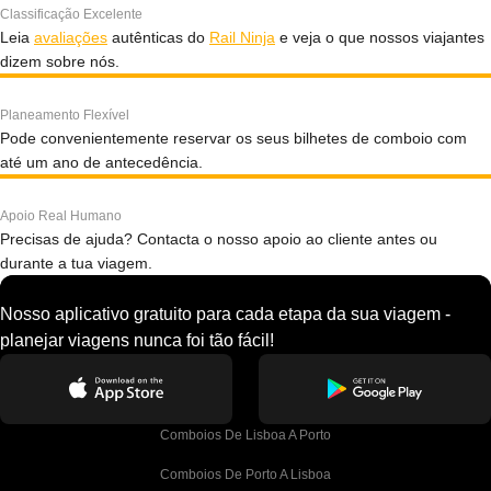
Classificação Excelente
Leia
avaliações
autênticas do
Rail Ninja
e veja o que nossos viajantes
dizem sobre nós.
Planeamento Flexível
Pode convenientemente reservar os seus bilhetes de comboio com
até um ano de antecedência.
Apoio Real Humano
Precisas de ajuda? Contacta o nosso apoio ao cliente antes ou
durante a tua viagem.
Nosso aplicativo gratuito para cada etapa da sua viagem -
planejar viagens nunca foi tão fácil!
Comboios De Lisboa A Porto
Comboios De Porto A Lisboa