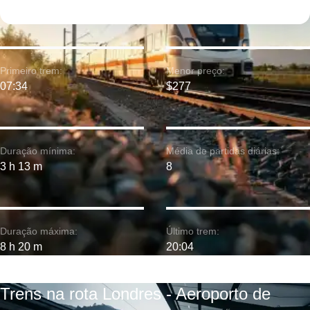
Primeiro trem:
Menor preço:
07:34
$277
Duração mínima:
Média de partidas diárias:
3 h 13 m
8
Duração máxima:
Último trem:
8 h 20 m
20:04
Trens na rota Londres - Aeroporto de