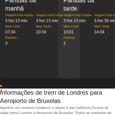
Partidas da
Partidas da
manhã
tarde
Viagem mais rápida
Viagem mais longa
Viagem mais rápida
Viagem mais l
3 hrs 13 min
3 hrs 13 min
3 hrs 13 min
3 hrs 30 mi
Mais Cedo
Mais Tarde
Mais Cedo
Mais Tarde
07:34
10:34
13:01
14:34
Partidas
Partidas
3
2
1
Informações de trem de Londres para
2
Aeroporto de Bruxelas
Apanhar um comboio moderno e rápido é das melhores formas de
viajar entre Londres e Aeroporto de Bruxelas. Todos os comboios de