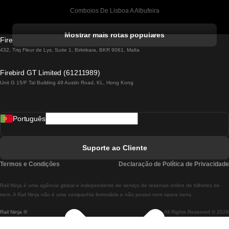
Comboios De Lisboa A Albufeira
Comboios De Albufeira A Lisboa
Mostrar mais rotas populares
Firebird GT Limited (OC 1451)
Comboios De Lisboa A Lagos
432, Triq Fleur de Lys, Suite 1, Birkirkara, BKR 9061, Malta
Comboios De Lagos A Lisboa
Firebird GT Limited (61211989)
Unit G 15/F Tal Building 49 Austin Road, KL, Hong Kong
Comboios De Lisboa A Madrid
Comboios De Madrid A Lisboa
Português
Comboios De Lisboa A Faro
Comboios De Faro A Lisboa
Suporte ao Cliente
Comboios De Lisboa A Coimbra
Termos e Condições
Declaração de Política de Privacidade
Comboios De Coimbra A Lisboa
Rail.Ninja é uma agência global e independente de serviço de reservas online de bilhetes de
Comboios De Lisboa A Braga
trem. A Rail Ninja não é uma companhia ferroviária e não possui nem opera trens.
Rail Ninja ®
All Rights Reserved © 2026
Comboios De Braga A Lisboa