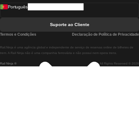
Português
Comboios De Lisboa A Faro
Comboios De Faro A Lisboa
Suporte ao Cliente
Comboios De Lisboa A Coimbra
Termos e Condições
Declaração de Política de Privacidade
Comboios De Coimbra A Lisboa
Rail.Ninja é uma agência global e independente de serviço de reservas online de bilhetes de
Comboios De Lisboa A Braga
trem. A Rail Ninja não é uma companhia ferroviária e não possui nem opera trens.
Rail Ninja ®
All Rights Reserved © 2026
Comboios De Braga A Lisboa
Comboios De Porto A Coimbra
Comboios De Coimbra A Porto
Comboios De Barcelona A Madrid
Comboios De Madrid A Barcelona
Comboios De Barcelona A Valência
Comboios De Valência A Barcelona