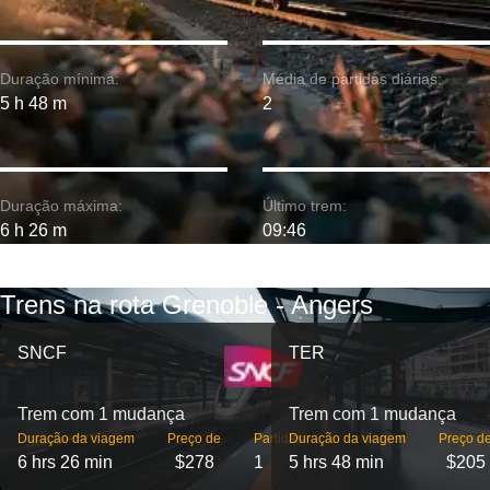
Duração mínima:
Média de partidas diárias:
5 h 48 m
2
Duração máxima:
Último trem:
6 h 26 m
09:46
Trens na rota Grenoble - Angers
SNCF
TER
Trem com 1 mudança
Trem com 1 mudança
Duração da viagem
Preço de
Partidas
Duração da viagem
Preço d
6 hrs 26 min
$278
1
5 hrs 48 min
$205