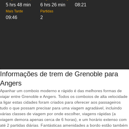
5 hrs 48 min
6 hrs 26 min
08:21
Mais Tarde
Partidas
09:46
2
Informações de trem de Grenoble para
Angers
Apanhar um comboio moderno e rápido é das melhores formas de
viajar entre Grenoble e Angers. Todos os comboios de alta velocidade
a ligar estas cidades foram criados para oferecer aos passageiros
tudo o que possam precisar para uma viagem agradável, incluindo
várias classes de viagem por onde escolher, viagens rápidas (a
viagem demora apenas cerca de 6 horas), e um horário extenso com
até 2 partidas diárias. Fantásticas amenidades a bordo estão também