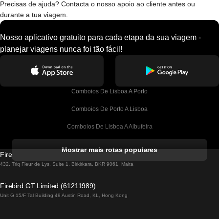
Precisas de ajuda? Contacta o nosso apoio ao cliente antes ou
durante a tua viagem.
Nosso aplicativo gratuito para cada etapa da sua viagem -
planejar viagens nunca foi tão fácil!
Comboios De Lisboa A Porto
Comboios De Porto A Lisboa
Comboios De Lisboa A Albufeira
Comboios De Albufeira A Lisboa
Mostrar mais rotas populares
Firebird GT Limited (OC 1451)
Comboios De Lisboa A Lagos
432, Triq Fleur de Lys, Suite 1, Birkirkara, BKR 9061, Malta
Comboios De Lagos A Lisboa
Firebird GT Limited (61211989)
Unit G 15/F Tal Building 49 Austin Road, KL, Hong Kong
Comboios De Lisboa A Madrid
Comboios De Madrid A Lisboa