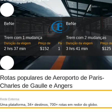
BeNe
BeNe
Trem com 1 mudança
Trem com 2 mudanças
Duração da viagem
Preço de
Partidas
Duração da viagem
Preço d
2 hrs 37 min
$152
1
3 hrs 41 min
$125
Rotas populares de Aeroporto de Paris-
Charles de Gaulle e Angers
Rede Extensa
Uma plataforma, 34+ destinos, 700+ rotas em redor do globo.