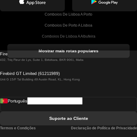
Comboios De Lisboa A Porto
Comboios De Porto A Lisboa
Comboios De Lisboa A Albufeira
Comboios De Albufeira A Lisboa
Mostrar mais rotas populares
Firebird GT Limited (OC 1451)
Comboios De Lisboa A Lagos
432, Triq Fleur de Lys, Suite 1, Birkirkara, BKR 9061, Malta
Comboios De Lagos A Lisboa
Firebird GT Limited (61211989)
Unit G 15/F Tal Building 49 Austin Road, KL, Hong Kong
Comboios De Lisboa A Madrid
Comboios De Madrid A Lisboa
Português
Comboios De Lisboa A Faro
Comboios De Faro A Lisboa
Suporte ao Cliente
Comboios De Lisboa A Coimbra
Termos e Condições
Declaração de Política de Privacidade
Comboios De Coimbra A Lisboa