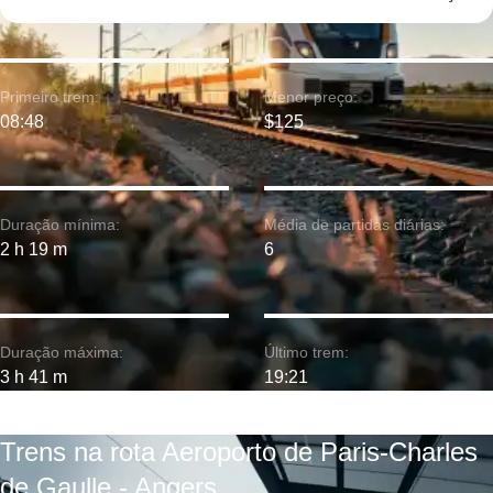
Primeiro trem:
Menor preço:
08:48
$125
Duração mínima:
Média de partidas diárias:
2 h 19 m
6
Duração máxima:
Último trem:
3 h 41 m
19:21
Trens na rota Aeroporto de Paris-Charles
de Gaulle - Angers