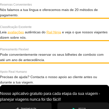
Reservas Convenientes
Nós falamos a tua língua e oferecemos mais de 20 métodos de
pagamento.
Classificação Excelente
Leia
avaliações
autênticas do
Rail Ninja
e veja o que nossos viajantes
dizem sobre nós.
Planeamento Flexível
Pode convenientemente reservar os seus bilhetes de comboio com
até um ano de antecedência.
Apoio Real Humano
Precisas de ajuda? Contacta o nosso apoio ao cliente antes ou
durante a tua viagem.
Nosso aplicativo gratuito para cada etapa da sua viagem -
planejar viagens nunca foi tão fácil!