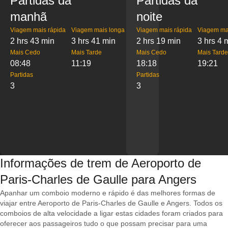
Partidas da
Partidas da
manhã
noite
Viagem mais rápida
Viagem mais longa
Viagem mais rápida
Viagem ma
2 hrs 43 min
3 hrs 41 min
2 hrs 19 min
3 hrs 4 
Mais Cedo
Mais Tarde
Mais Cedo
Mais Tarde
08:48
11:19
18:18
19:21
Partidas
Partidas
3
3
Informações de trem de Aeroporto de
Paris-Charles de Gaulle para Angers
Apanhar um comboio moderno e rápido é das melhores formas de
viajar entre Aeroporto de Paris-Charles de Gaulle e Angers. Todos os
comboios de alta velocidade a ligar estas cidades foram criados para
oferecer aos passageiros tudo o que possam precisar para uma