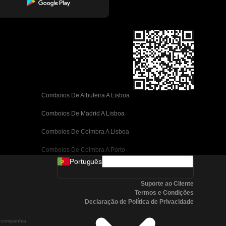
Comboios De Albufeira A Lisboa
Comboios De Madrid A Lisboa
Comboios De Coimbra A Lisboa
Comboios De Coimbra A Porto
Português
Comboios De Valência A Barcelona
Suporte ao Cliente
Comboios De Sevilha A Barcelona
Termos e Condições
Declaração de Política de Privacidade
Comboios De Málaga A Barcelona
a companhia
Comboios De Málaga A Madrid