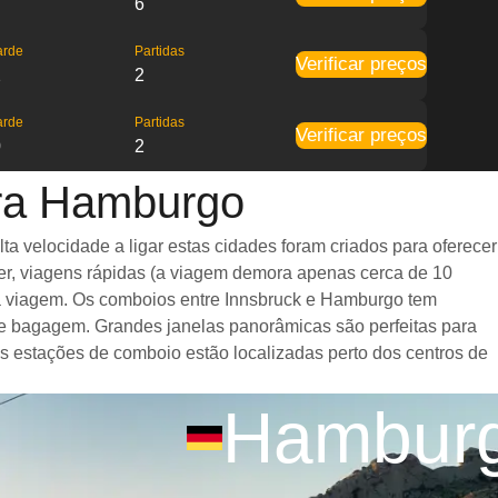
6
arde
Partidas
Verificar preços
2
2
arde
Partidas
Verificar preços
0
2
ara Hamburgo
 velocidade a ligar estas cidades foram criados para oferecer
er, viagens rápidas (a viagem demora apenas cerca de 10
e a viagem. Os comboios entre Innsbruck e Hamburgo tem
e bagagem. Grandes janelas panorâmicas são perfeitas para
as estações de comboio estão localizadas perto dos centros de
Hambur