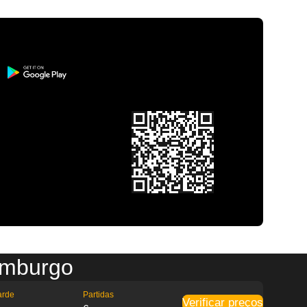
amburgo
arde
Partidas
Verificar preços