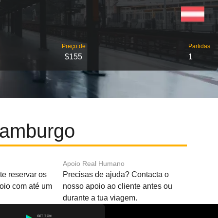
Preço de
Partidas
$155
1
Hamburgo
Apoio Real Humano
e reservar os
Precisas de ajuda? Contacta o
boio com até um
nosso apoio ao cliente antes ou
durante a tua viagem.