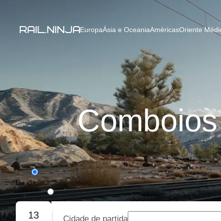
Europa
Ásia e Oceania
Américas
Oriente Médio
Comboios 
De ida
De ida e volta
13
Cidade de partida