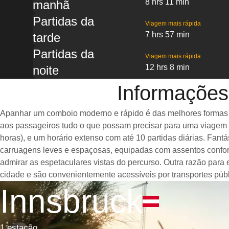
8 hrs 11 min
manhã
Partidas da
Viagem mais rápida
7 hrs 57 min
tarde
Partidas da
Viagem mais rápida
12 hrs 8 min
noite
Informações
Apanhar um comboio moderno e rápido é das melhores formas de
aos passageiros tudo o que possam precisar para uma viagem a
horas), e um horário extenso com até 10 partidas diárias. Fa
carruagens leves e espaçosas, equipadas com assentos confor
admirar as espetaculares vistas do percurso. Outra razão para
cidade e são convenientemente acessíveis por transportes públ
Innsbruck
1 estação