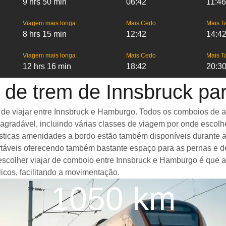
9 hrs 50 min
06:42
11:46
Viagem mais longa
Mais Cedo
Mais T
8 hrs 15 min
12:42
14:4
Viagem mais longa
Mais Cedo
Mais T
12 hrs 16 min
18:42
20:3
 de trem de Innsbruck p
 viajar entre Innsbruck e Hamburgo. Todos os comboios de alta
gradável, incluindo várias classes de viagem por onde escolh
ntásticas amenidades a bordo estão também disponíveis durant
táveis oferecendo também bastante espaço para as pernas e d
 escolher viajar de comboio entre Innsbruck e Hamburgo é que 
icos, facilitando a movimentação.
1050 km