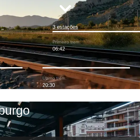
3 estações
Primeiro trem:
06:42
Último trem:
20:30
mburgo