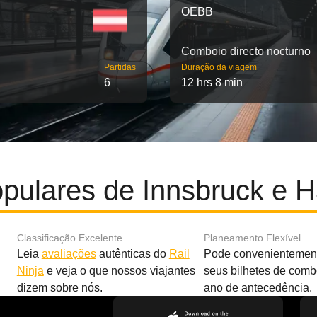
OEBB
Comboio directo nocturno
Partidas
Duração da viagem
6
12 hrs 8 min
opulares de Innsbruck e 
Classificação Excelente
Planeamento Flexível
Leia
avaliações
autênticas do
Rail
Pode convenientement
Ninja
e veja o que nossos viajantes
seus bilhetes de com
dizem sobre nós.
ano de antecedência.