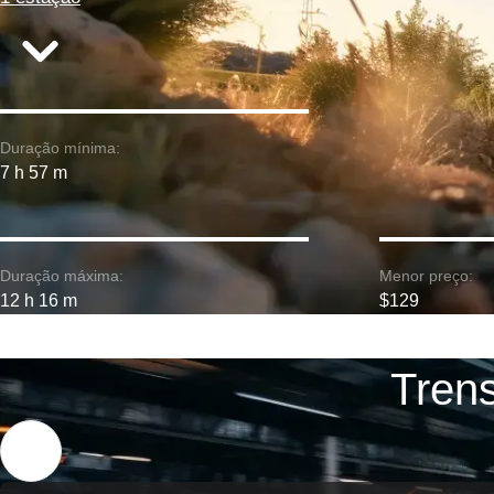
Duração mínima:
7 h 57 m
Duração máxima:
Menor preço:
12 h 16 m
$129
Trens