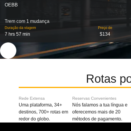
OEBB
Trem com 1 mudança
Duração da viagem
Preço de
7 hrs 57 min
$134
Rotas p
Rede Extensa
Reservas Convenientes
Uma plataforma, 34+
Nós falamos a tua língua e
destinos, 700+ rotas em
oferecemos mais de 20
redor do globo.
métodos de pagamento.