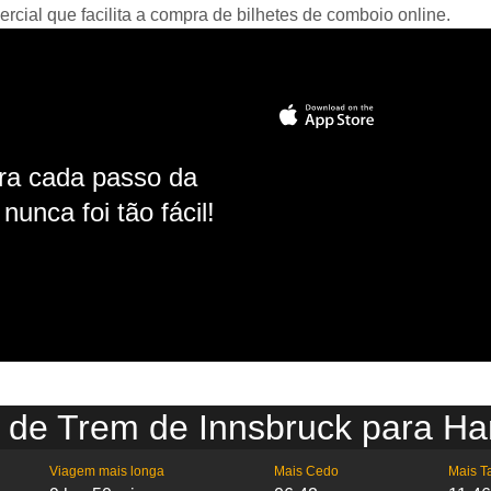
ial que facilita a compra de bilhetes de comboio online.
ara cada passo da
unca foi tão fácil!
o de Trem de Innsbruck para H
Viagem mais longa
Mais Cedo
Mais T