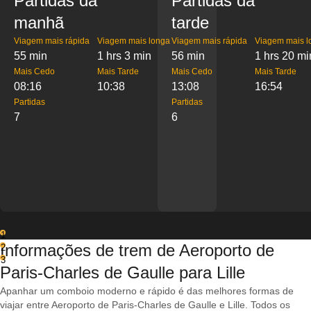
Partidas da
Partidas da
manhã
tarde
Viagem mais rápida
Viagem mais longa
Viagem mais rápida
Viagem mais l
55 min
1 hrs 3 min
56 min
1 hrs 20 mi
Mais Cedo
Mais Tarde
Mais Cedo
Mais Tarde
08:16
10:38
13:08
16:54
Partidas
Partidas
7
6
1
Informações de trem de Aeroporto de
2
3
Paris-Charles de Gaulle para Lille
Apanhar um comboio moderno e rápido é das melhores formas de
viajar entre Aeroporto de Paris-Charles de Gaulle e Lille. Todos os