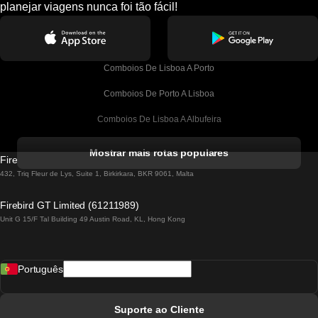
planejar viagens nunca foi tão fácil!
Comboios De Lisboa A Porto
Comboios De Porto A Lisboa
Comboios De Lisboa A Albufeira
Comboios De Albufeira A Lisboa
Mostrar mais rotas populares
Firebird GT Limited (OC 1451)
Comboios De Lisboa A Lagos
432, Triq Fleur de Lys, Suite 1, Birkirkara, BKR 9061, Malta
Comboios De Lagos A Lisboa
Firebird GT Limited (61211989)
Unit G 15/F Tal Building 49 Austin Road, KL, Hong Kong
Comboios De Lisboa A Madrid
Comboios De Madrid A Lisboa
Português
Comboios De Lisboa A Faro
Comboios De Faro A Lisboa
Suporte ao Cliente