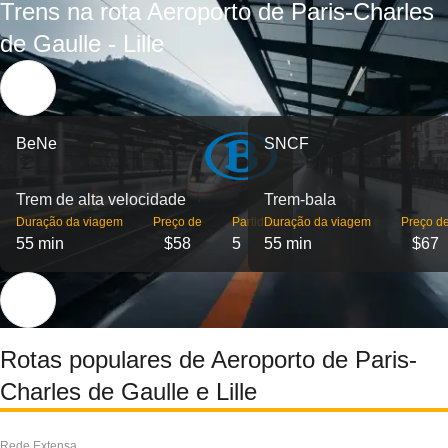
Trens na rota Aeroporto de Paris-Charles
de Gaulle - Lille
BeNe
SNCF
Trem de alta velocidade
Trem-bala
Duração da viagem
Preço de
Partidas
Duração da viagem
Preço d
55 min
$58
5
55 min
$67
Rotas populares de Aeroporto de Paris-
Charles de Gaulle e Lille
Rede Extensa