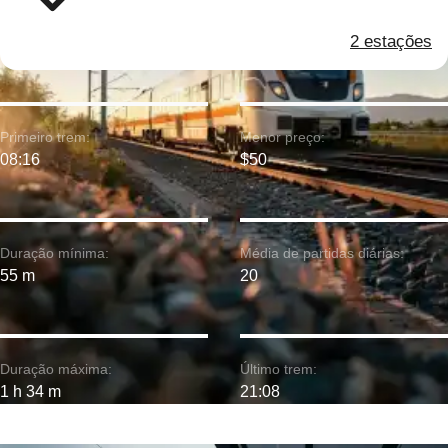
2 estações
Primeiro trem:
Menor preço:
08:16
$50
Duração mínima:
Média de partidas diárias:
55 m
20
Duração máxima:
Último trem:
1 h 34 m
21:08